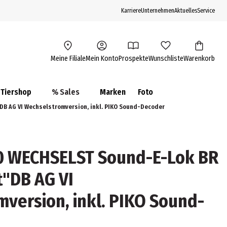
Karriere
Unternehmen
Aktuelles
Service
Meine Filiale
Mein Konto
Prospekte
Wunschliste
Warenkorb
Tiershop
% Sales
Marken
Foto
DB AG VI Wechselstromversion, inkl. PIKO Sound-Decoder
H0 WECHSELST Sound-E-Lok BR
"DB AG VI
version, inkl. PIKO Sound-