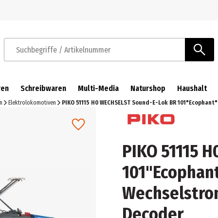
Zur Navigation springen
Zum Hauptinhalt springen
Suchbegriffe / Artikelnummer
ren
Schreibwaren
Multi-Media
Naturshop
Haushalt
n
Elektrolokomotiven
PIKO 51115 H0 WECHSELST Sound-E-Lok BR 101"Ecophant"
PIKO 51115 
101"Ecophant
Wechselstrom
Decoder