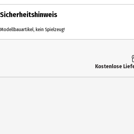
Inhalt
Sicherheitshinweis
Produkttyp
Modellbauartikel, kein Spielzeug!
Spur Modelleisenbahn
Altersempfehlung ab
Artikelnummer des Herstellers
Kostenlose Liefe
Zielgruppe
Hersteller
Herstelleradresse
Kontaktmöglichkeit