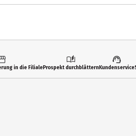
1 Stk.
Elektrolokomotive
H0 - 1:87
14 Jahre
51115
rung in die Filiale
Prospekt durchblättern
Kundenservice
Jugendliche|Erwachsene
PIKO Spielwaren GmbH
Lutherstr. 30 96515 Sonnebe
https://www.piko.de/