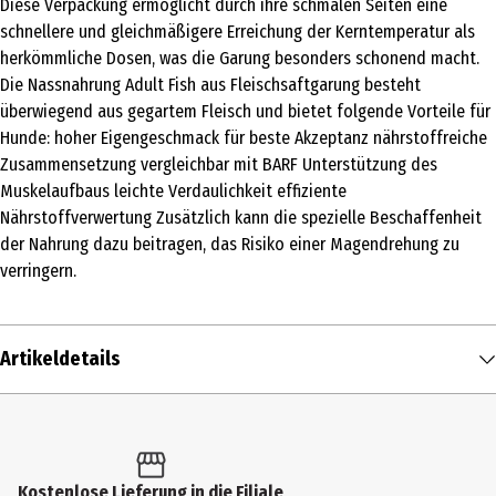
Diese Verpackung ermöglicht durch ihre schmalen Seiten eine
schnellere und gleichmäßigere Erreichung der Kerntemperatur als
herkömmliche Dosen, was die Garung besonders schonend macht.
Die Nassnahrung Adult Fish aus Fleischsaftgarung besteht
überwiegend aus gegartem Fleisch und bietet folgende Vorteile für
Hunde: hoher Eigengeschmack für beste Akzeptanz nährstoffreiche
Zusammensetzung vergleichbar mit BARF Unterstützung des
Muskelaufbaus leichte Verdaulichkeit effiziente
Nährstoffverwertung Zusätzlich kann die spezielle Beschaffenheit
der Nahrung dazu beitragen, das Risiko einer Magendrehung zu
verringern.
Artikeldetails
Inhalt
375 g
Produkttyp
Kostenlose Lieferung in die Filiale