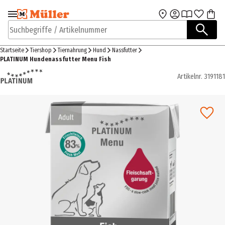
Zur Navigation
Zum Hauptinhalt
springen
springen
Suchbegriffe / Artikelnummer
Startseite
Tiershop
Tiernahrung
Hund
Nassfutter
PLATINUM Hundenassfutter Menu Fish
Artikelnr.
3191181