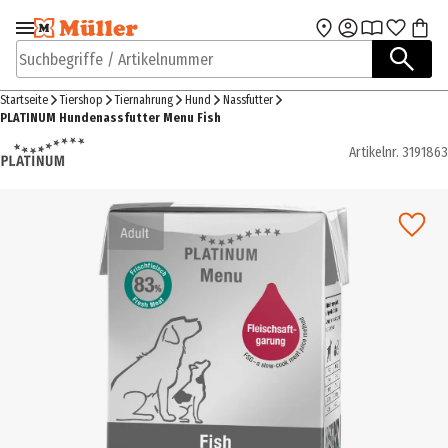
Zur Navigation
Zum Hauptinhalt
springen
springen
Suchbegriffe / Artikelnummer
Startseite
Tiershop
Tiernahrung
Hund
Nassfutter
PLATINUM Hundenassfutter Menu Fish
Artikelnr.
3191863