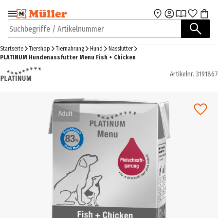
Zur Navigation
Zum Hauptinhalt
springen
springen
Suchbegriffe / Artikelnummer
Startseite
Tiershop
Tiernahrung
Hund
Nassfutter
PLATINUM Hundenassfutter Menu Fish + Chicken
Artikelnr.
3191867