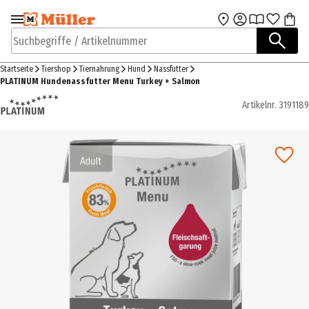
Zur Navigation
Zum Hauptinhalt
springen
springen
Suchbegriffe / Artikelnummer
Startseite
Tiershop
Tiernahrung
Hund
Nassfutter
PLATINUM Hundenassfutter Menu Turkey + Salmon
Artikelnr.
3191189