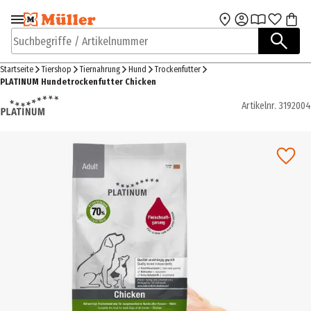
Zur Navigation
Zum Hauptinhalt
springen
springen
Suchbegriffe / Artikelnummer
Startseite
Tiershop
Tiernahrung
Hund
Trockenfutter
PLATINUM Hundetrockenfutter Chicken
Artikelnr.
3192004