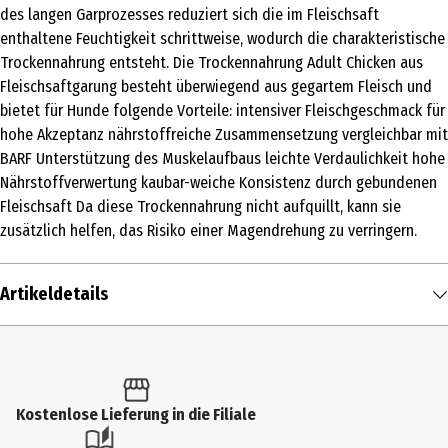
des langen Garprozesses reduziert sich die im Fleischsaft
enthaltene Feuchtigkeit schrittweise, wodurch die charakteristische
Trockennahrung entsteht. Die Trockennahrung Adult Chicken aus
Fleischsaftgarung besteht überwiegend aus gegartem Fleisch und
bietet für Hunde folgende Vorteile: intensiver Fleischgeschmack für
hohe Akzeptanz nährstoffreiche Zusammensetzung vergleichbar mit
BARF Unterstützung des Muskelaufbaus leichte Verdaulichkeit hohe
Nährstoffverwertung kaubar-weiche Konsistenz durch gebundenen
Fleischsaft Da diese Trockennahrung nicht aufquillt, kann sie
zusätzlich helfen, das Risiko einer Magendrehung zu verringern.
Artikeldetails
Inhalt
1.5 kg
Produkttyp
Kostenlose Lieferung in die Filiale
Trockenfutter