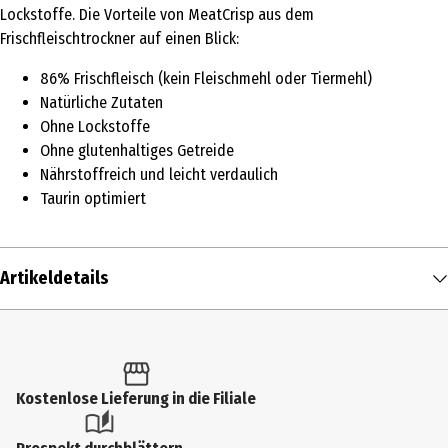
Lockstoffe. Die Vorteile von MeatCrisp aus dem
Frischfleischtrockner auf einen Blick:
86% Frischfleisch (kein Fleischmehl oder Tiermehl)
Natürliche Zutaten
Ohne Lockstoffe
Ohne glutenhaltiges Getreide
Nährstoffreich und leicht verdaulich
Taurin optimiert
Artikeldetails
Inhalt
1.5 kg
Produkttyp
Kostenlose Lieferung in die Filiale
Trockenfutter