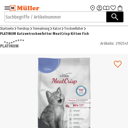
Zur Navigation
Zum Hauptinhalt
springen
springen
Suchbegriffe / Artikelnummer
Startseite
Tiershop
Tiernahrung
Katze
Trockenfutter
PLATINUM Katzentrockenfutter MeatCrisp Kitten Fish
Artikelnr.
3192541