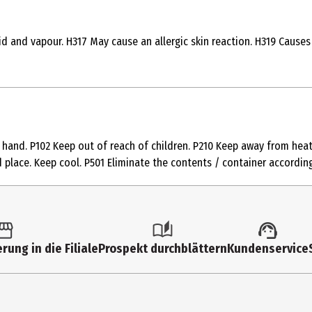
d and vapour. H317 May cause an allergic skin reaction. H319 Causes s
YTHRITYL, TETRA-DI-T-BUTYL HYDROXYHYDROCINNAMATE, ETHYLHEXYL
 CI 19140
t hand. P102 Keep out of reach of children. P210 Keep away from heat
d place. Keep cool. P501 Eliminate the contents / container according
 mit den Augen vermeiden.
rung in die Filiale
Prospekt durchblättern
Kundenservice