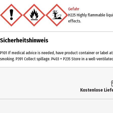
Produkttyp
Eau de Toilette
Gefahr
Duftkonzentration
Eau de Toilette
H225 Highly flammable liqui
effects.
Anwendungsart
Pumpzerstäuber
Duftnote
holzig
Sicherheitshinweis
Inhaltsstoffe
ALCOHOL DENAT., AQUA, PARFUM, PENTAER
ETHYLHEXYL SALICYLATE, CI 60730, CI 17200,
P101 If medical advice is needed, have product container or label a
smoking. P391 Collect spillage. P403 + P235 Store in a well-ventilate
Anwendungshinweis
Auf die gesunde Haut aufsprühen. Kontakt
Zielgruppe
Herren
Basisnote
Tonkabohne, Suede, Amber
Kostenlose Liefe
Herznote
Absinth, Orangenblüte, Tabakblätter
Kopfnote
Ingwer, Cascalone®, Schwarzer Pfeffer
Hersteller
Nobilis Group GmbH