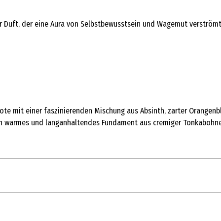
ger Duft, der eine Aura von Selbstbewusstsein und Wagemut verström
znote mit einer faszinierenden Mischung aus Absinth, zarter Orangen
h ein warmes und langanhaltendes Fundament aus cremiger Tonkabohn