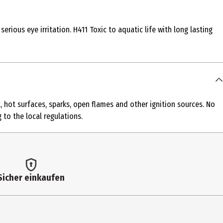
erious eye irritation. H411 Toxic to aquatic life with long lasting
 METHOXYCINNAMATE, BUTYL MELHOXYDIBENZOYLMETHANE,
, hot surfaces, sparks, open flames and other ignition sources. No
 to the local regulations.
Sicher einkaufen