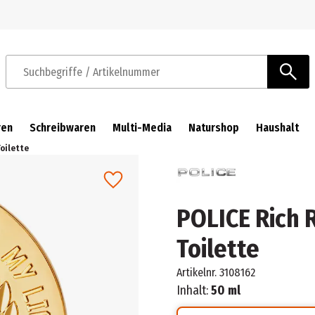
Zur Navigation springen
Zum Hauptinhalt springen
Suchbegriffe / Artikelnummer
ren
Schreibwaren
Multi-Media
Naturshop
Haushalt
Toilette
POLICE Rich 
Toilette
Artikelnr.
3108162
Inhalt:
50 ml