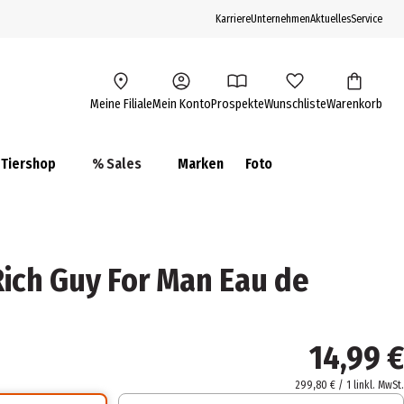
Karriere
Unternehmen
Aktuelles
Service
Meine Filiale
Mein Konto
Prospekte
Wunschliste
Warenkorb
Tiershop
% Sales
Marken
Foto
Rich Guy For Man Eau de
14,99 €
299,80 € / 1 l
inkl. MwSt.