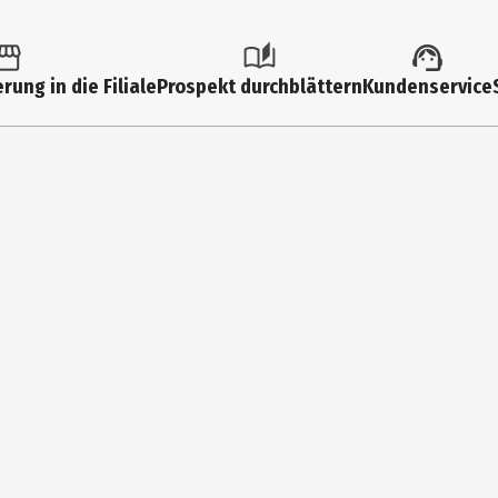
rung in die Filiale
Prospekt durchblättern
Kundenservice
 bleichen, nicht bügeln, keine chemische Reinigung, nicht trocknenr
togenbosch