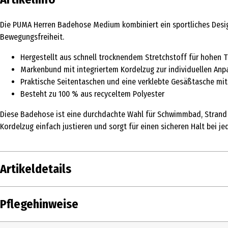
Die PUMA Herren Badehose Medium kombiniert ein sportliches Design
Bewegungsfreiheit.
Hergestellt aus schnell trocknendem Stretchstoff für hohen 
Markenbund mit integriertem Kordelzug zur individuellen An
Praktische Seitentaschen und eine verklebte Gesäßtasche mit
Besteht zu 100 % aus recyceltem Polyester
Diese Badehose ist eine durchdachte Wahl für Schwimmbad, Strand 
Kordelzug einfach justieren und sorgt für einen sicheren Halt bei j
Artikeldetails
Inhalt
1 Stk.
Pflegehinweise
Produkttyp
Badehose