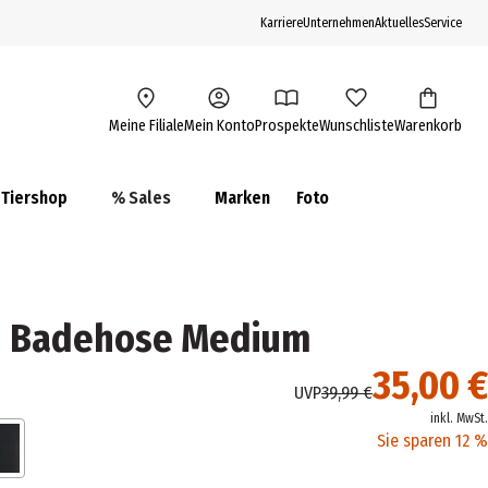
Karriere
Unternehmen
Aktuelles
Service
Meine Filiale
Mein Konto
Prospekte
Wunschliste
Warenkorb
Tiershop
% Sales
Marken
Foto
 Badehose Medium
35,00 €
UVP
39,99 €
inkl. MwSt.
Sie sparen 12 %