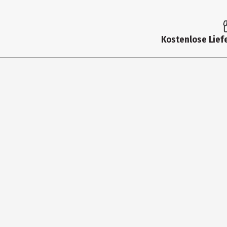
Passform
normal
Farbe
navy
Kostenlose Liefe
Materialdetails
100% Polyester (recycelt)
Pflegehinweis
Maschinenwäsche 30 Grad, nicht
Zielgruppe
Herren
Hersteller
stichd B.V.
Herstelleradresse
De Waterman 2, 5215 MX's-Her
Kontaktmöglichkeit
info@stichd.com