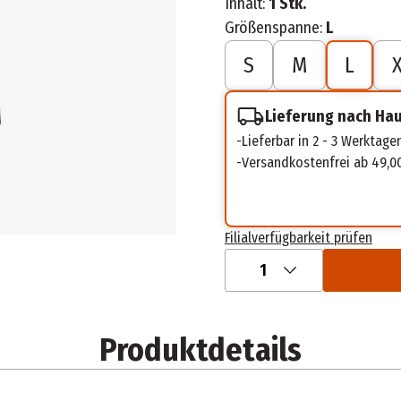
Inhalt:
1 Stk.
Größenspanne:
L
S
M
L
Lieferung nach Ha
Lieferbar in 2 - 3 Werktage
Versandkostenfrei ab 49,0
Filialverfügbarkeit prüfen
1
Produktdetails