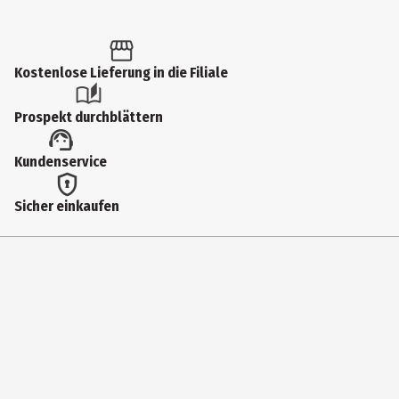
06562
Hersteller
Kostenlose Lieferung in die Filiale
Carrera Revell Europe GmbH
Herstelleradresse
Prospekt durchblättern
Henschelstr. 20-30 32257 Bünde
Kundenservice
Kontaktmöglichkeit
https://carrera-toys.com/
Sicher einkaufen