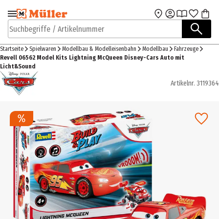
Zur Navigation
Zum Hauptinhalt
springen
springen
Suchbegriffe / Artikelnummer
Startseite
Spielwaren
Modellbau & Modelleisenbahn
Modellbau
Fahrzeuge
Revell 06562 Model Kits Lightning McQueen Disney-Cars Auto mit
Licht&Sound
Artikelnr.
3119364