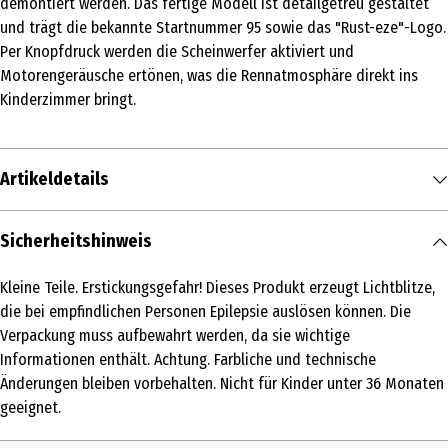
demontiert werden. Das fertige Modell ist detailgetreu gestaltet
und trägt die bekannte Startnummer 95 sowie das "Rust-eze"-Logo.
Per Knopfdruck werden die Scheinwerfer aktiviert und
Motorengeräusche ertönen, was die Rennatmosphäre direkt ins
Kinderzimmer bringt.
Artikeldetails
Inhalt
Sicherheitshinweis
1 Stk.
Kleine Teile. Erstickungsgefahr! Dieses Produkt erzeugt Lichtblitze,
Produkttyp
die bei empfindlichen Personen Epilepsie auslösen können. Die
Sonstige Modelle
Verpackung muss aufbewahrt werden, da sie wichtige
Informationen enthält. Achtung. Farbliche und technische
Altersempfehlung ab
Änderungen bleiben vorbehalten. Nicht für Kinder unter 36 Monaten
4 Jahre
geeignet.
Artikelnummer des Herstellers