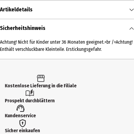
Artikeldetails
Inhalt
Sicherheitshinweis
1 Stk.
Achtung! Nicht für Kinder unter 36 Monaten geeignet.<br />Achtung!
Produkttyp
Enthält verschluckbare Kleinteile. Erstickungsgefahr.
Moderner PKW
Maßstab
ca. 1:24
Kostenlose Lieferung in die Filiale
Altersempfehlung ab
10 Jahre
Prospekt durchblättern
Artikelnummer des Herstellers
Kundenservice
07028
Lizenz (spw)
Sicher einkaufen