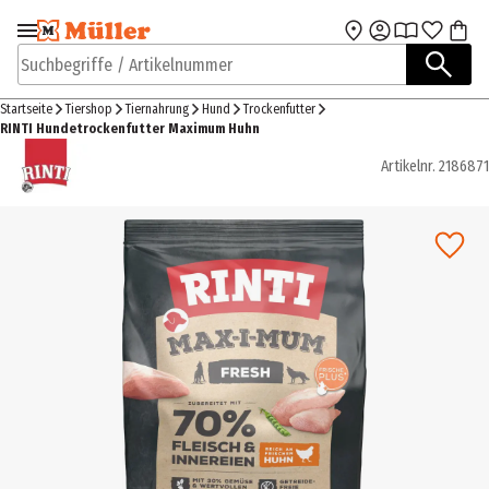
Zur Navigation
Zum Hauptinhalt
springen
springen
Suchbegriffe / Artikelnummer
Startseite
Tiershop
Tiernahrung
Hund
Trockenfutter
RINTI Hundetrockenfutter Maximum Huhn
Artikelnr.
2186871