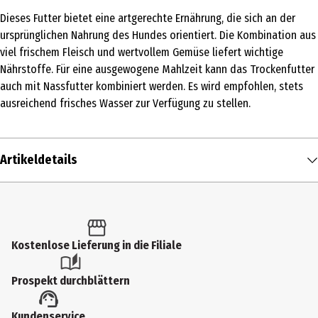
Dieses Futter bietet eine artgerechte Ernährung, die sich an der
ursprünglichen Nahrung des Hundes orientiert. Die Kombination aus
viel frischem Fleisch und wertvollem Gemüse liefert wichtige
Nährstoffe. Für eine ausgewogene Mahlzeit kann das Trockenfutter
auch mit Nassfutter kombiniert werden. Es wird empfohlen, stets
ausreichend frisches Wasser zur Verfügung zu stellen.
Artikeldetails
Inhalt
1 kg
Produkttyp
Kostenlose Lieferung in die Filiale
Trockenfutter
Prospekt durchblättern
Eigenschaften
Kundenservice
Ohne Getreide|Ohne Zucker