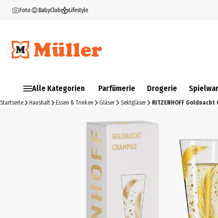
Foto
BabyClub
Lifestyle
Alle Kategorien
Parfümerie
Drogerie
Spielwa
Startseite
Haushalt
Essen & Trinken
Gläser
Sektgläser
RITZENHOFF Goldnacht 