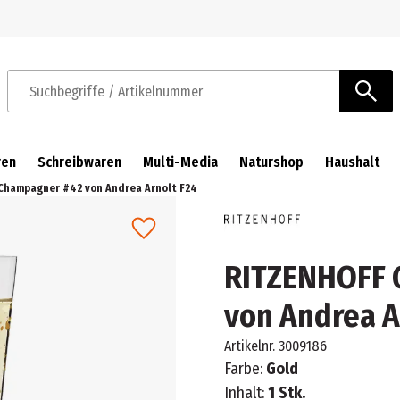
Zur Navigation springen
Zum Hauptinhalt springen
Suchbegriffe / Artikelnummer
ren
Schreibwaren
Multi-Media
Naturshop
Haushalt
Champagner #42 von Andrea Arnolt F24
RITZENHOFF 
von Andrea A
Artikelnr.
3009186
Farbe:
Gold
Inhalt:
1 Stk.