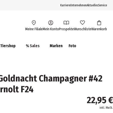
Karriere
Unternehmen
Aktuelles
Service
Meine Filiale
Mein Konto
Prospekte
Wunschliste
Warenkorb
Tiershop
% Sales
Marken
Foto
Goldnacht Champagner #42
rnolt F24
22,95 €
inkl. MwSt.