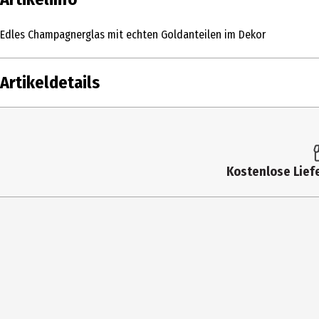
Edles Champagnerglas mit echten Goldanteilen im Dekor
Artikeldetails
Inhalt
Produkttyp
Kostenlose Liefe
Breite
Durchmesser
Fassungsvermögen
Gewicht
Farbe