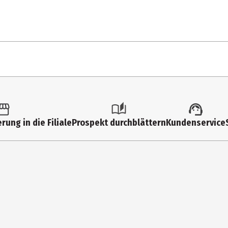
1 Stk.
Sektgläser
rung in die Filiale
Prospekt durchblättern
Kundenservice
7.2 cm
7.2 cm
205 ml
204 g
Gold