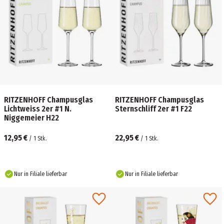
RITZENHOFF Champusglas
RITZENHOFF Champusglas
Lichtweiss 2er #1 N.
Sternschliff 2er #1 F22
Niggemeier H22
12,95 €
22,95 €
/
1
Stk.
/
1
Stk.
Nur in Filiale lieferbar
Nur in Filiale lieferbar