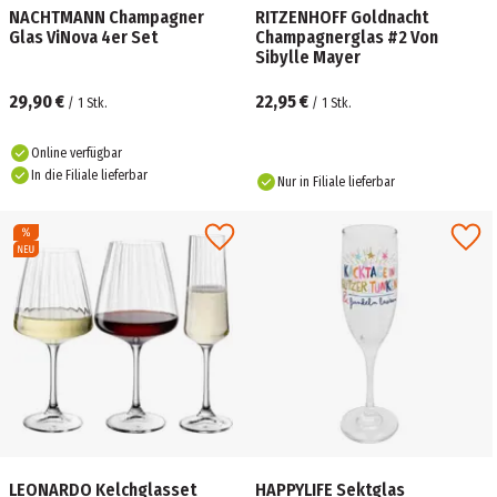
NACHTMANN Champagner
RITZENHOFF Goldnacht
Glas ViNova 4er Set
Champagnerglas #2 Von
Sibylle Mayer
29,90 €
22,95 €
/
1
Stk.
/
1
Stk.
Online verfügbar
In die Filiale lieferbar
Nur in Filiale lieferbar
LEONARDO Kelchglasset
HAPPYLIFE Sektglas