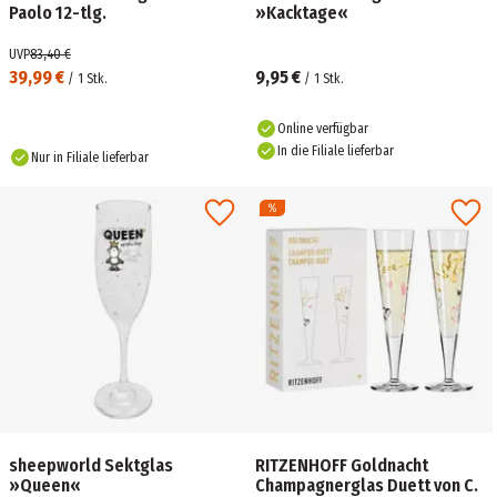
Paolo 12-tlg.
»Kacktage«
UVP
83,40 €
39,99 €
9,95 €
/
1
Stk.
/
1
Stk.
Online verfügbar
In die Filiale lieferbar
Nur in Filiale lieferbar
sheepworld Sektglas
RITZENHOFF Goldnacht
»Queen«
Champagnerglas Duett von C.