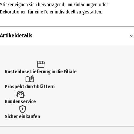
Sticker eignen sich hervorragend, um Einladungen oder
Dekorationen für eine Feier individuell zu gestalten.
Artikeldetails
Inhalt
1 Stk.
Produkttyp
Kostenlose Lieferung in die Filiale
Sonstiges
Prospekt durchblättern
Artikelnummer des Herstellers
Kundenservice
9100-072
Breite
Sicher einkaufen
80 cm
Höhe