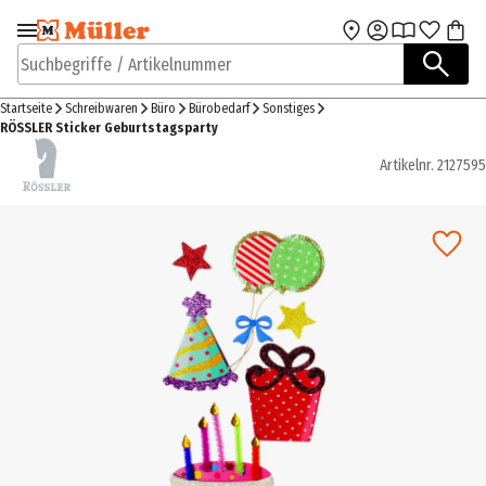
Zur Navigation
Zum Hauptinhalt
springen
springen
Suchbegriffe / Artikelnummer
Startseite
Schreibwaren
Büro
Bürobedarf
Sonstiges
RÖSSLER Sticker Geburtstagsparty
Artikelnr.
2127595