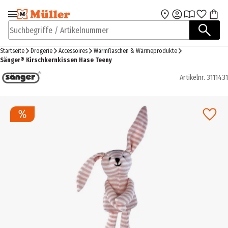
Zur Navigation
Zum Hauptinhalt
springen
springen
Suchbegriffe / Artikelnummer
Startseite
Drogerie
Accessoires
Wärmflaschen & Wärmeprodukte
Sänger® Kirschkernkissen Hase Teeny
Artikelnr.
3111431