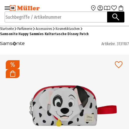
Zur Navigation
Zum Hauptinhalt
springen
springen
Suchbegriffe / Artikelnummer
Startseite
Parfümerie
Accessoires
Kosmetiktaschen
Samsonite Happy Sammies Kulturtasche Disney Patch
Artikelnr.
3131107