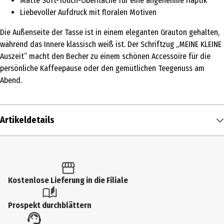
Matte Soft-Touch-Oberfläche für eine angenehme Haptik
Liebevoller Aufdruck mit floralen Motiven
Die Außenseite der Tasse ist in einem eleganten Grauton gehalten,
während das Innere klassisch weiß ist. Der Schriftzug „MEINE KLEINE
Auszeit“ macht den Becher zu einem schönen Accessoire für die
persönliche Kaffeepause oder den gemütlichen Teegenuss am
Abend.
Artikeldetails
Inhalt
1 Stk.
Produkttyp
Kostenlose Lieferung in die Filiale
Tassen
Prospekt durchblättern
Breite