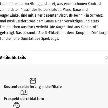
Lammohren ist kurzflorig gestaltet, was einen schönen Kontrast
zum dichten Plüsch des Körpers bildet. Mund, Nase und
Augenwinkel sind mit einer dezenten Airbrush-Technik in Schwarz
und Rosé verziert, was dem Lamm einen vorwitzigen und stets
freundlichen Ausdruck verleiht. Die Augen sind aus Kunststoff
gefertigt. Das bekannte Steiff-Etikett mit dem „Knopf im Ohr“ bürgt
für die hohe Qualität des Spielzeugs.
Artikeldetails
Inhalt
1 Stk.
Produkttyp
Kostenlose Lieferung in die Filiale
Kuschelartikel
Prospekt durchblättern
Altersempfehlung ab