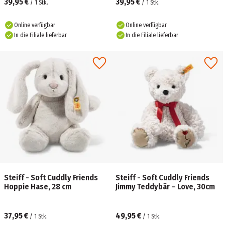
39,95 €
39,95 €
/
1
Stk.
/
1
Stk.
Online verfügbar
Online verfügbar
In die Filiale lieferbar
In die Filiale lieferbar
Steiff - Soft Cuddly Friends
Steiff - Soft Cuddly Friends
Hoppie Hase, 28 cm
Jimmy Teddybär – Love, 30cm
37,95 €
49,95 €
/
1
Stk.
/
1
Stk.