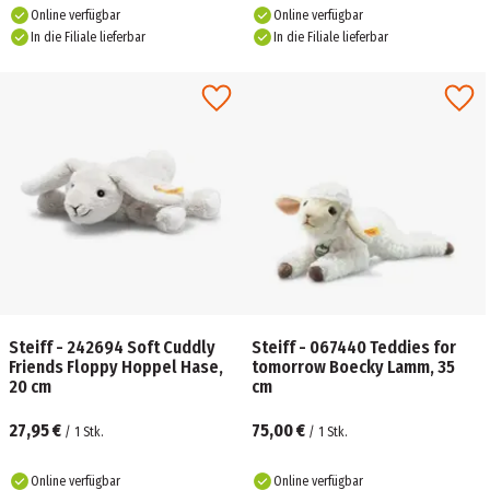
Online verfügbar
Online verfügbar
In die Filiale lieferbar
In die Filiale lieferbar
Steiff - 242694 Soft Cuddly
Steiff - 067440 Teddies for
Friends Floppy Hoppel Hase,
tomorrow Boecky Lamm, 35
20 cm
cm
27,95 €
75,00 €
/
1
Stk.
/
1
Stk.
Online verfügbar
Online verfügbar