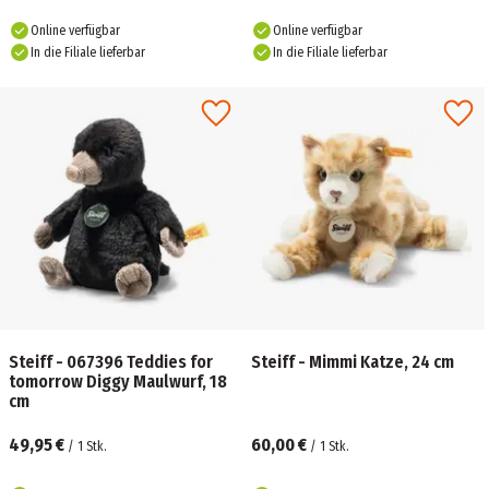
Online verfügbar
Online verfügbar
In die Filiale lieferbar
In die Filiale lieferbar
Steiff - 067396 Teddies for
Steiff - Mimmi Katze, 24 cm
tomorrow Diggy Maulwurf, 18
cm
49,95 €
60,00 €
/
1
Stk.
/
1
Stk.