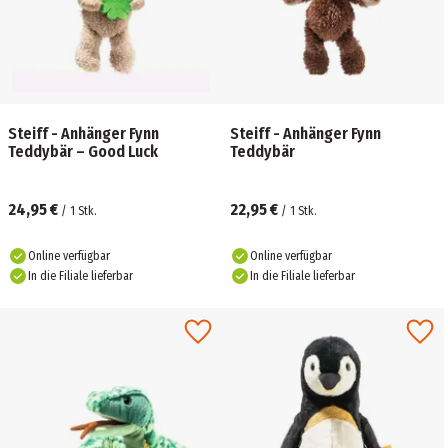
Steiff - Anhänger Fynn
Steiff - Anhänger Fynn
Teddybär – Good Luck
Teddybär
24,95 €
22,95 €
/
1
Stk.
/
1
Stk.
Online verfügbar
Online verfügbar
In die Filiale lieferbar
In die Filiale lieferbar