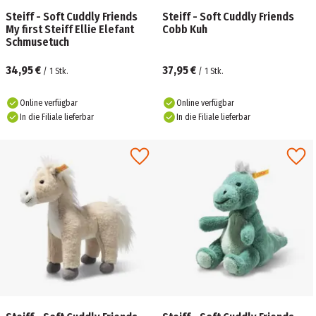
Steiff - Soft Cuddly Friends
Steiff - Soft Cuddly Friends
My first Steiff Ellie Elefant
Cobb Kuh
Schmusetuch
34,95 €
37,95 €
/
1
Stk.
/
1
Stk.
Online verfügbar
Online verfügbar
In die Filiale lieferbar
In die Filiale lieferbar