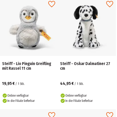
Steiff - Lio Pinguin Greifling
Steiff - Oskar Dalmatiner 27
mit Rassel 11 cm
cm
19,95 €
44,95 €
/
1
Stk.
/
1
Stk.
Online verfügbar
Online verfügbar
In die Filiale lieferbar
In die Filiale lieferbar