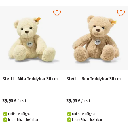
Steiff - Mila Teddybär 30 cm
Steiff - Ben Teddybär 30 cm
39,95 €
39,95 €
/
1
Stk.
/
1
Stk.
Online verfügbar
Online verfügbar
In die Filiale lieferbar
In die Filiale lieferbar