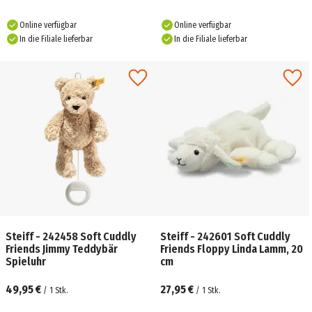
Online verfügbar
Online verfügbar
In die Filiale lieferbar
In die Filiale lieferbar
Steiff - 242458 Soft Cuddly
Steiff - 242601 Soft Cuddly
Friends Jimmy Teddybär
Friends Floppy Linda Lamm, 20
Spieluhr
cm
49,95 €
27,95 €
/
1
Stk.
/
1
Stk.