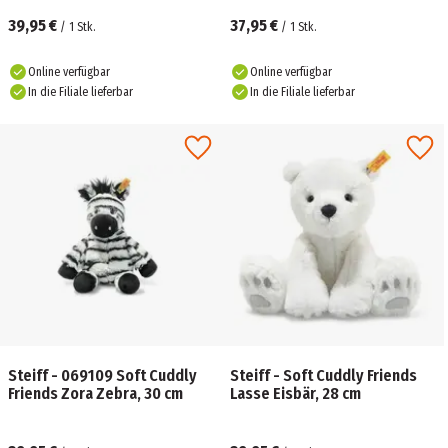
39,95 €
37,95 €
/
1
Stk.
/
1
Stk.
Online verfügbar
Online verfügbar
In die Filiale lieferbar
In die Filiale lieferbar
Steiff - 069109 Soft Cuddly
Steiff - Soft Cuddly Friends
Friends Zora Zebra, 30 cm
Lasse Eisbär, 28 cm