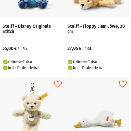
Steiff - Disney Originals
Steiff - Floppy Liam Löwe, 20
Stitch
cm
55,00 €
27,95 €
/
1
Stk.
/
1
Stk.
Online verfügbar
Online verfügbar
In die Filiale lieferbar
In die Filiale lieferbar