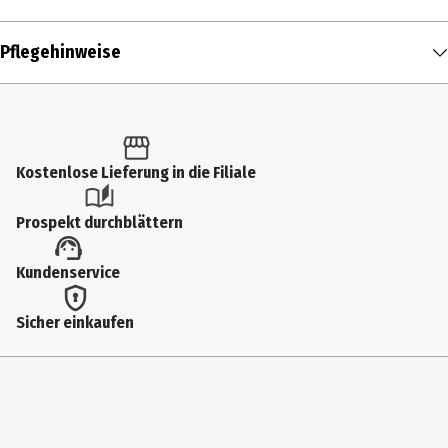
Inhalt
Pflegehinweise
1 Stk.
Produkttyp
Sneaker & Füßlinge
Kostenlose Lieferung in die Filiale
Größenspanne
35-38
Prospekt durchblättern
Farbe
Kundenservice
schwarz
Materialdetails
Sicher einkaufen
61% Baumwolle, 39% Polyamid
Muster
Nein