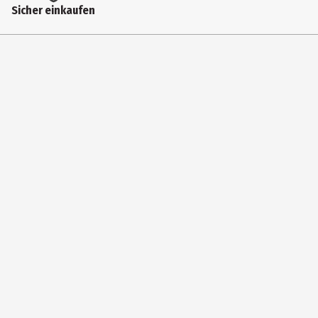
Sicher einkaufen
8.3 cm
Farbe
Rosa
Höhe
23.1 cm
Länge
16.8 cm
Hersteller
Tangle Teezer Ltd.
Herstelleradresse
Union House 182-194 Union Street, London, SE1 0LH, UK
Kontaktmöglichkeit
info@new-flag.com