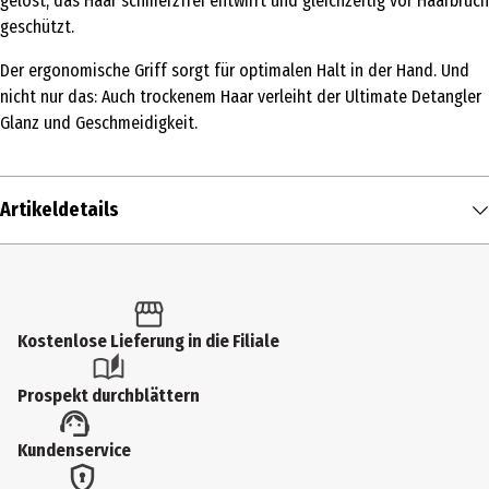
gelöst, das Haar schmerzfrei entwirrt und gleichzeitig vor Haarbruch
geschützt.
Der ergonomische Griff sorgt für optimalen Halt in der Hand. Und
nicht nur das: Auch trockenem Haar verleiht der Ultimate Detangler
Glanz und Geschmeidigkeit.
Artikeldetails
Inhalt
1 Stk.
Produkttyp
Kostenlose Lieferung in die Filiale
Bürsten
Prospekt durchblättern
Materialdetails
Kundenservice
Recyclebarer Kunststoff
Breite