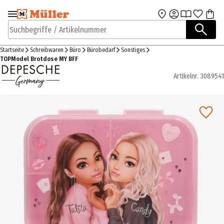
Zur Navigation
Zum Hauptinhalt
springen
springen
Suchbegriffe / Artikelnummer
Startseite
Schreibwaren
Büro
Bürobedarf
Sonstiges
TOPModel Brotdose MY BFF
Artikelnr.
3089541