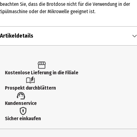
beachten Sie, dass die Brotdose nicht für die Verwendung in der
Spülmaschine oder der Mikrowelle geeignet ist.
Artikeldetails
Inhalt
1 Stk.
Produkttyp
Kostenlose Lieferung in die Filiale
Sonstiges
Prospekt durchblättern
Hersteller
Kundenservice
Depesche Vertrieb GmbH & Co. KG
Herstelleradresse
Sicher einkaufen
Vierlander Str. 14 21502 Geesthacht
Kontaktmöglichkeit