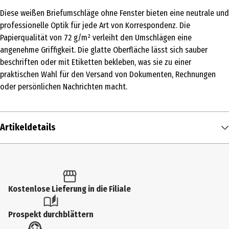
Diese weißen Briefumschläge ohne Fenster bieten eine neutrale und
professionelle Optik für jede Art von Korrespondenz. Die
Papierqualität von 72 g/m² verleiht den Umschlägen eine
angenehme Griffigkeit. Die glatte Oberfläche lässt sich sauber
beschriften oder mit Etiketten bekleben, was sie zu einer
praktischen Wahl für den Versand von Dokumenten, Rechnungen
oder persönlichen Nachrichten macht.
Artikeldetails
Inhalt
25 Stk.
Produkttyp
Kostenlose Lieferung in die Filiale
Versandmaterial
Prospekt durchblättern
Lieferumfang