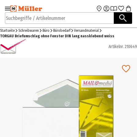
Zur Navigation
Zum Hauptinhalt
springen
springen
Suchbegriffe / Artikelnummer
Startseite
Schreibwaren
Büro
Bürobedarf
Versandmaterial
TORGAU Briefumschlag ohne Fenster DIN lang nassklebend weiss
Artikelnr.
210649