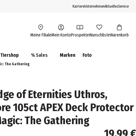
Karriere
Unternehmen
Aktuelles
Service
Meine Filiale
Mein Konto
Prospekte
Wunschliste
Warenkorb
Tiershop
% Sales
Marken
Foto
ic: The Gathering
ge of Eternities Uthros,
ore 105ct APEX Deck Protector
Magic: The Gathering
19,99 €