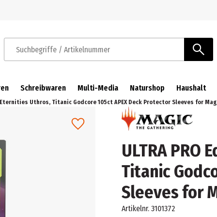
Zur Navigation springen
Zum Hauptinhalt springen
Suchbegriffe / Artikelnummer
ren
Schreibwaren
Multi-Media
Naturshop
Haushalt
Eternities Uthros, Titanic Godcore 105ct APEX Deck Protector Sleeves for Mag
ULTRA PRO Ed
Titanic Godc
Sleeves for 
Artikelnr.
3101372