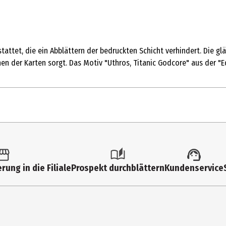
ttet, die ein Abblättern der bedruckten Schicht verhindert. Die glä
hen der Karten sorgt. Das Motiv "Uthros, Titanic Godcore" aus der "E
1 Stk.
Sammelkarten
rung in die Filiale
Prospekt durchblättern
Kundenservice
13 Jahre
525638
api Computerhandels GmbH