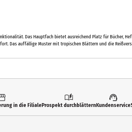
nktionalität. Das Hauptfach bietet ausreichend Platz für Bücher, Hef
rt. Das auffällige Muster mit tropischen Blättern und die Reißvers
1 Stk.
Kleinspielzeug
rung in die Filiale
Prospekt durchblättern
Kundenservice
6 Jahre
STLI7709