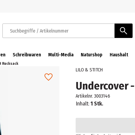
Zur Navigation springen
Zum Hauptinhalt springen
Suchbegriffe / Artikelnummer
ren
Schreibwaren
Multi-Media
Naturshop
Haushalt
CH Rucksack
LILO & STITCH
Undercover -
Artikelnr.
3003146
Inhalt:
1 Stk.