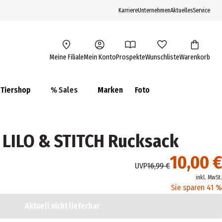
Karriere
Unternehmen
Aktuelles
Service
Meine Filiale
Mein Konto
Prospekte
Wunschliste
Warenkorb
Tiershop
% Sales
Marken
Foto
 LILO & STITCH Rucksack
10,00 €
UVP
16,99 €
inkl. MwSt.
Sie sparen 41 %
Aktuell nicht lieferbar