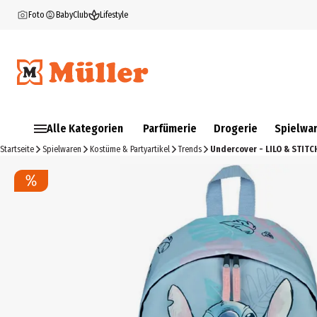
Foto
BabyClub
Lifestyle
Alle Kategorien
Parfümerie
Drogerie
Spielwa
Startseite
Spielwaren
Kostüme & Partyartikel
Trends
Undercover - LILO & STIT