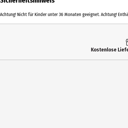
Sicherheitshinweis
Produkttyp
Sonstige
Achtung! Nicht für Kinder unter 36 Monaten geeignet. Achtung! Enthäl
Altersempfehlung ab
12 Jahre
Artikelnummer des Herstellers
60121001
Hersteller
Games Wo
Kostenlose Liefe
Herstelleradresse
c/d Olear
Kontaktmöglichkeit
http://w