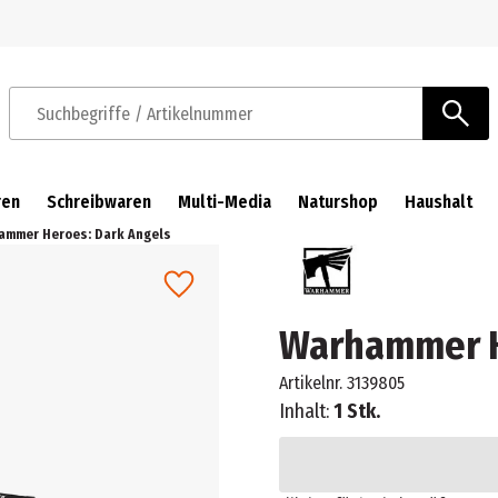
Zur Navigation springen
Zum Hauptinhalt springen
Suchbegriffe / Artikelnummer
ren
Schreibwaren
Multi-Media
Naturshop
Haushalt
ammer Heroes: Dark Angels
Warhammer H
Artikelnr.
3139805
Inhalt:
1 Stk.