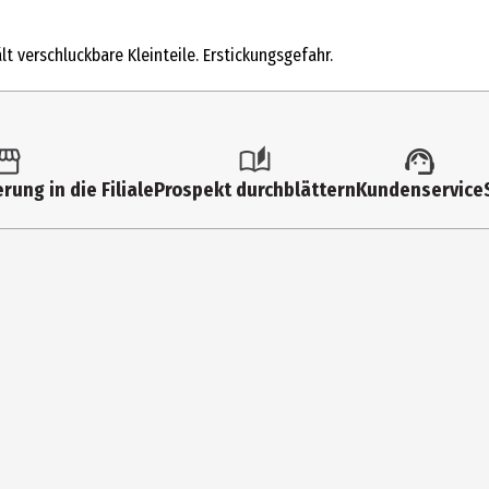
 Modelle
t verschluckbare Kleinteile. Erstickungsgefahr.
047
rkshop EU Espana, SLU
rung in die Filiale
Prospekt durchblättern
Kundenservice
t Abogados S.L.P., C/ Aragón, 208,210, Planta 4 Puerta 6, Barcelona, 0
ww.games-workshop.com