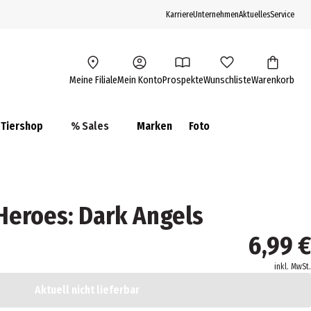
Karriere
Unternehmen
Aktuelles
Service
Meine Filiale
Mein Konto
Prospekte
Wunschliste
Warenkorb
Tiershop
% Sales
Marken
Foto
eroes: Dark Angels
6,99 €
inkl. MwSt.
Aktuell nicht lieferbar