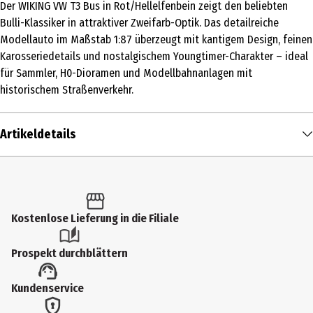
Der WIKING VW T3 Bus in Rot/Hellelfenbein zeigt den beliebten
Bulli-Klassiker in attraktiver Zweifarb-Optik. Das detailreiche
Modellauto im Maßstab 1:87 überzeugt mit kantigem Design, feinen
Karosseriedetails und nostalgischem Youngtimer-Charakter – ideal
für Sammler, H0-Dioramen und Modellbahnanlagen mit
historischem Straßenverkehr.
Artikeldetails
Inhalt
1 Stk.
Produkttyp
Kostenlose Lieferung in die Filiale
Dekofigur
Prospekt durchblättern
Altersempfehlung ab
Kundenservice
8 Jahre
Altersempfehlung bis