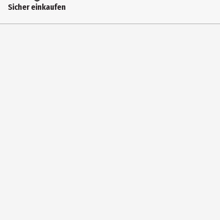
Sicher einkaufen
99 Jahre
Artikelnummer des Herstellers
029202
Hersteller
Wiking Modellbau GmbH & Co. KG
Herstelleradresse
Schlittenbacher Str. 60 58511 Lüdenscheid
Kontaktmöglichkeit
https://www.wiking.de/