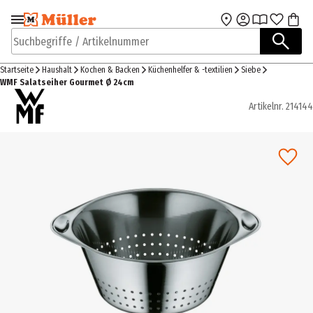
Zur Navigation
Zum Hauptinhalt
springen
springen
Suchbegriffe / Artikelnummer
Startseite
Haushalt
Kochen & Backen
Küchenhelfer & -textilien
Siebe
WMF Salatseiher Gourmet Ø 24cm
Artikelnr.
214144