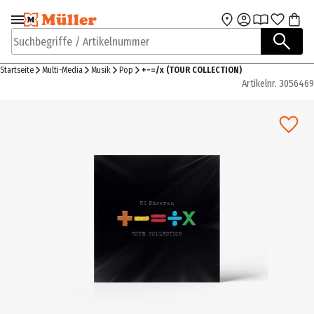
Zur Navigation
Zum Hauptinhalt
springen
springen
Suchbegriffe / Artikelnummer
Startseite
Multi-Media
Musik
Pop
+-=/x (TOUR COLLECTION)
Artikelnr.
3056469