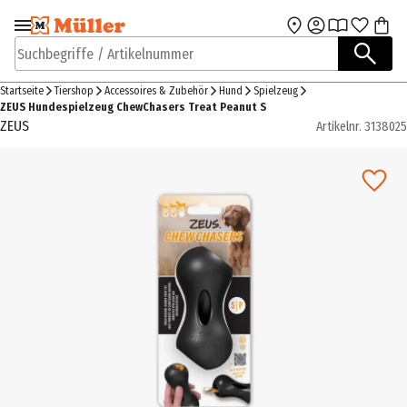
Zur Navigation
Zum Hauptinhalt
springen
springen
Suchbegriffe / Artikelnummer
Startseite
Tiershop
Accessoires & Zubehör
Hund
Spielzeug
ZEUS Hundespielzeug ChewChasers Treat Peanut S
ZEUS
Artikelnr.
3138025