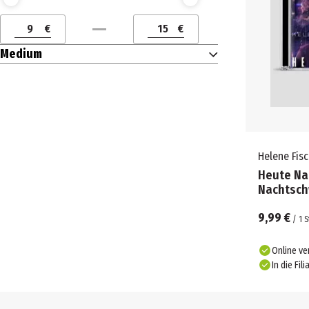
Preis (€) ab
Preis (€) bis
€
€
Preis (€) ab
Preis (€) bis
Medium
Helene Fisc
Heute Nac
Nachtsch
9,99 €
/
1
S
Online ve
In die Fili