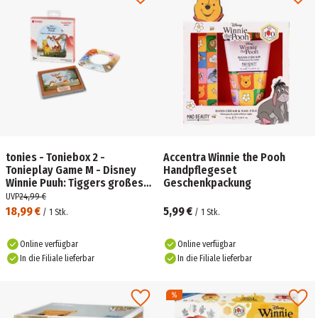
tonies - Toniebox 2 -
Accentra Winnie the Pooh
Tonieplay Game M - Disney
Handpflegeset
Winnie Puuh: Tiggers großes
Geschenkpackung
Durcheinander
UVP
24,99 €
18,99 €
5,99 €
/
1
Stk.
/
1
Stk.
Online verfügbar
Online verfügbar
In die Filiale lieferbar
In die Filiale lieferbar