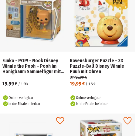
Funko - POP! - Nook Disney
Ravensburger Puzzle - 3D
Winnie the Pooh – Pooh im
Puzzle-Ball Disney Winnie
Honigbaum Sammelfigur mit
Puuh mit Ohren
Acrylcase
UVP
25,99 €
19,99 €
19,99 €
/
1
Stk.
/
1
Stk.
Online verfügbar
Online verfügbar
In die Filiale lieferbar
In die Filiale lieferbar