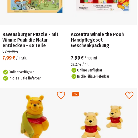
Ravensburger Puzzle - Mit
Accentra Winnie the Pooh
Winnie Puuh die Natur
Handpflegeset
entdecken - 48 Teile
Geschenkpackung
UVP
9,49 €
7,99 €
7,99 €
/
1
Stk.
/
150
ml
53,27 € / 1 l
Online verfügbar
Online verfügbar
In die Filiale lieferbar
In die Filiale lieferbar