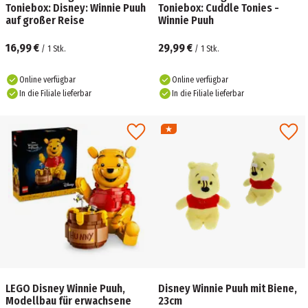
Toniebox: Disney: Winnie Puuh
Toniebox: Cuddle Tonies -
auf großer Reise
Winnie Puuh
16,99 €
29,99 €
/
1
Stk.
/
1
Stk.
Online verfügbar
Online verfügbar
In die Filiale lieferbar
In die Filiale lieferbar
LEGO Disney Winnie Puuh,
Disney Winnie Puuh mit Biene,
Modellbau für erwachsene
23cm