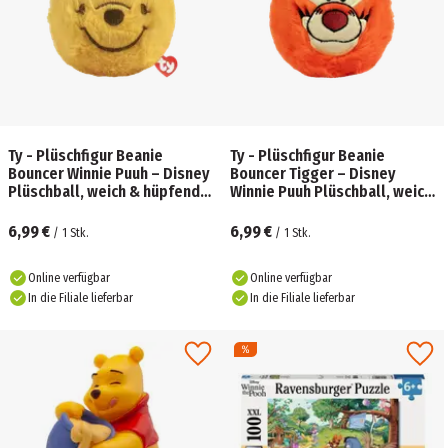
Ty - Plüschfigur Beanie
Ty - Plüschfigur Beanie
Bouncer Winnie Puuh – Disney
Bouncer Tigger – Disney
Plüschball, weich & hüpfend,
Winnie Puuh Plüschball, weich
Kuschel‑ und Spielspaß, ca. 10
& hüpfend, Kuschel‑ und
cm
Spielspaß, ca. 10
6,99 €
6,99 €
/
1
Stk.
/
1
Stk.
Online verfügbar
Online verfügbar
In die Filiale lieferbar
In die Filiale lieferbar