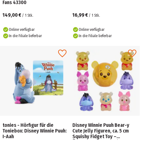
Fans 43300
149,00 €
16,99 €
/
1
Stk.
/
1
Stk.
Online verfügbar
Online verfügbar
In die Filiale lieferbar
In die Filiale lieferbar
tonies - Hörfigur für die
Disney Winnie Puuh Bear-y
Toniebox: Disney Winnie Puuh:
Cute Jelly Figuren, ca. 5 cm
I-Aah
Squishy Fidget Toy –