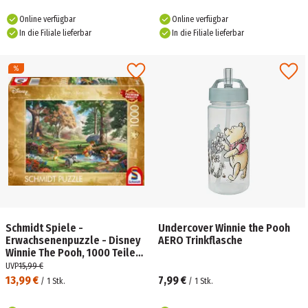
Online verfügbar
Online verfügbar
In die Filiale lieferbar
In die Filiale lieferbar
Schmidt Spiele -
Undercover Winnie the Pooh
Erwachsenenpuzzle - Disney
AERO Trinkflasche
Winnie The Pooh, 1000 Teile
Puzzle
UVP
15,99 €
13,99 €
7,99 €
/
1
Stk.
/
1
Stk.