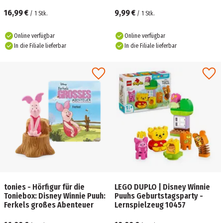
Überraschungsfigur (Keine
Auswahl möglich)
16,99 €
9,99 €
/
1
Stk.
/
1
Stk.
Online verfügbar
Online verfügbar
In die Filiale lieferbar
In die Filiale lieferbar
tonies - Hörfigur für die
LEGO DUPLO | Disney Winnie
Toniebox: Disney Winnie Puuh:
Puuhs Geburtstagsparty -
Ferkels großes Abenteuer
Lernspielzeug 10457