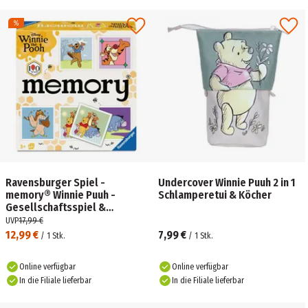
Ravensburger Spiel -
Undercover Winnie Puuh 2 in 1
memory® Winnie Puuh -
Schlamperetui & Köcher
Gesellschaftsspiel &
Brettspiel ab 3 Jahre
UVP
17,99 €
12,99 €
7,99 €
/
1
Stk.
/
1
Stk.
Online verfügbar
Online verfügbar
In die Filiale lieferbar
In die Filiale lieferbar