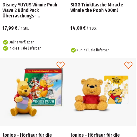
Disney YUYUS Winnie Puuh
SIGG Trinkflasche Miracle
Wave 2 Blind Pack
Winnie the Pooh 400ml
Überraschungs-
Plüschanhänger 1 Stück, 8-
fach sortiert
17,99 €
14,00 €
/
1
Stk.
/
1
Stk.
Online verfügbar
In die Filiale lieferbar
Nur in Filiale lieferbar
tonies - Hörfigur für die
tonies - Hörfigur für die