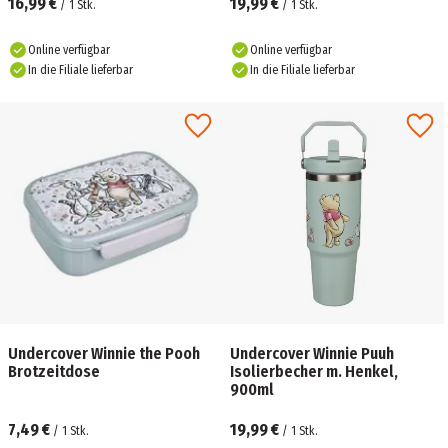
16,99 €
19,99 €
/
1
Stk.
/
1
Stk.
Online verfügbar
Online verfügbar
In die Filiale lieferbar
In die Filiale lieferbar
Undercover Winnie the Pooh
Undercover Winnie Puuh
Brotzeitdose
Isolierbecher m. Henkel,
900ml
7,49 €
19,99 €
/
1
Stk.
/
1
Stk.