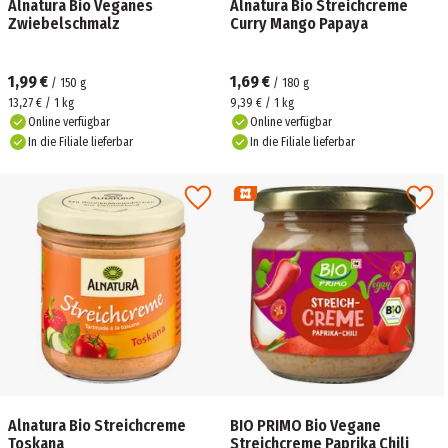
Alnatura Bio Veganes
Alnatura Bio Streichcreme
Zwiebelschmalz
Curry Mango Papaya
1,99 €
1,69 €
/
150
g
/
180
g
13,27 € / 1 kg
9,39 € / 1 kg
Online verfügbar
Online verfügbar
In die Filiale lieferbar
In die Filiale lieferbar
Alnatura Bio Streichcreme
BIO PRIMO Bio Vegane
Toskana
Streichcreme Paprika Chili