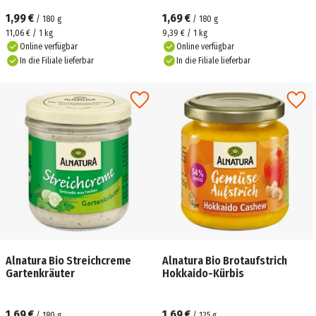
1,99 €
1,69 €
/
180
g
/
180
g
11,06 € / 1 kg
9,39 € / 1 kg
Online verfügbar
Online verfügbar
In die Filiale lieferbar
In die Filiale lieferbar
Alnatura Bio Streichcreme
Alnatura Bio Brotaufstrich
Gartenkräuter
Hokkaido-Kürbis
1,69 €
1,69 €
/
180
g
/
125
g