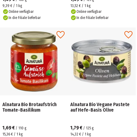
9,39 € / 1 kg
13,52 € / 1 kg
Online verfügbar
Online verfügbar
In die Filiale lieferbar
In die Filiale lieferbar
Alnatura Bio Brotaufstrich
Alnatura Bio Vegane Pastete
Tomate-Basilikum
auf Hefe-Basis Olive
1,69 €
1,79 €
/
110
g
/
125
g
15,36 € / 1 kg
14,32 € / 1 kg