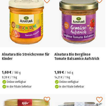
Alnatura Bio Streichcreme für
Alnatura Bio Berglinse
Kinder
Tomate Balsamico Aufstrich
1,69 €
1,99 €
/
180
g
/
140
g
9,39 € / 1 kg
14,21 € / 1 kg
Online verfügbar
Online verfügbar
In die Filiale lieferbar
In die Filiale lieferbar