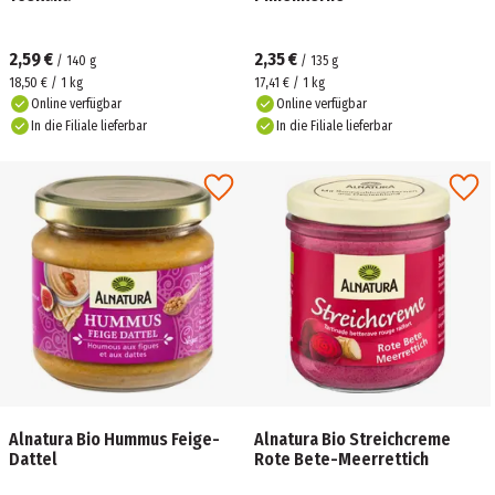
2,59 €
2,35 €
/
140
g
/
135
g
18,50 € / 1 kg
17,41 € / 1 kg
Online verfügbar
Online verfügbar
In die Filiale lieferbar
In die Filiale lieferbar
Alnatura Bio Hummus Feige-
Alnatura Bio Streichcreme
Dattel
Rote Bete-Meerrettich