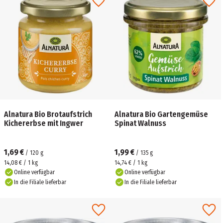
Alnatura Bio Brotaufstrich
Alnatura Bio Gartengemüse
Kichererbse mit Ingwer
Spinat Walnuss
1,69 €
1,99 €
/
120
g
/
135
g
14,08 € / 1 kg
14,74 € / 1 kg
Online verfügbar
Online verfügbar
In die Filiale lieferbar
In die Filiale lieferbar