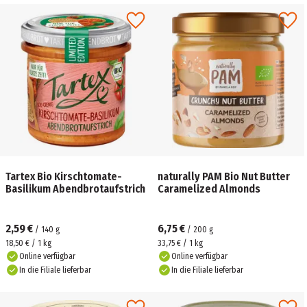
Tartex Bio Kirschtomate-
naturally PAM Bio Nut Butter
Basilikum Abendbrotaufstrich
Caramelized Almonds
2,59 €
6,75 €
/
140
g
/
200
g
18,50 € / 1 kg
33,75 € / 1 kg
Online verfügbar
Online verfügbar
In die Filiale lieferbar
In die Filiale lieferbar