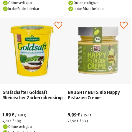
Online verfügbar
Online verfügbar
In die Filiale lieferbar
In die Filiale lieferbar
Grafschafter Goldsaft
NAUGHTY NUTS Bio Happy
Rheinischer Zuckerrübensirup
Pistazien Creme
1,89 €
5,99 €
/
450
g
/
250
g
4,20 € / 1 kg
23,96 € / 1 kg
Online verfügbar