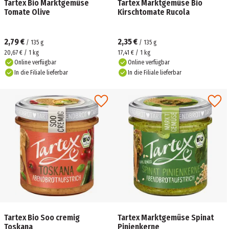
Tartex Bio Marktgemüse
Tartex Marktgemüse Bio
Tomate Olive
Kirschtomate Rucola
2,79 €
2,35 €
/
135
g
/
135
g
20,67 € / 1 kg
17,41 € / 1 kg
Online verfügbar
Online verfügbar
In die Filiale lieferbar
In die Filiale lieferbar
Tartex Bio Soo cremig
Tartex Marktgemüse Spinat
Toskana
Pinienkerne