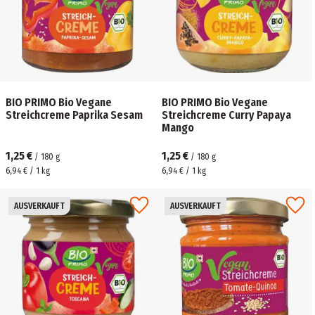
BIO PRIMO Bio Vegane
BIO PRIMO Bio Vegane
Streichcreme Paprika Sesam
Streichcreme Curry Papaya
Mango
1,25 €
1,25 €
/
180
g
/
180
g
6,94 € / 1 kg
6,94 € / 1 kg
AUSVERKAUFT
AUSVERKAUFT