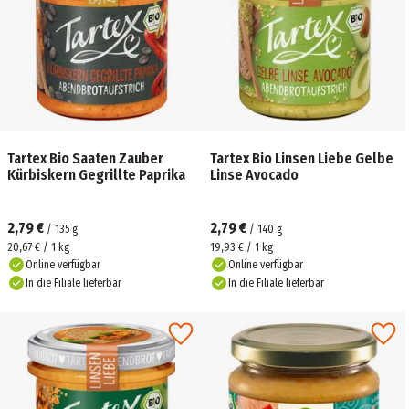
Tartex Bio Saaten Zauber
Tartex Bio Linsen Liebe Gelbe
Kürbiskern Gegrillte Paprika
Linse Avocado
2,79 €
2,79 €
/
135
g
/
140
g
20,67 € / 1 kg
19,93 € / 1 kg
Online verfügbar
Online verfügbar
In die Filiale lieferbar
In die Filiale lieferbar