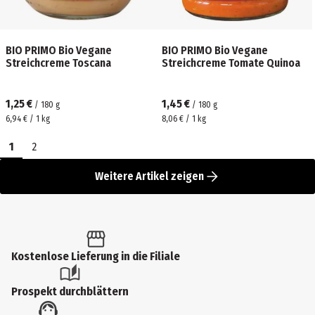
BIO PRIMO Bio Vegane
BIO PRIMO Bio Vegane
Streichcreme Toscana
Streichcreme Tomate Quinoa
1,25 €
1,45 €
/
180
g
/
180
g
6,94 € / 1 kg
8,06 € / 1 kg
1
2
Weitere Artikel zeigen
Kostenlose Lieferung in die Filiale
Prospekt durchblättern