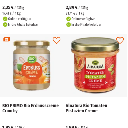
2,35 €
2,89 €
/
135
g
/
135
g
17,41 € / 1 kg
21,41 € / 1 kg
Online verfügbar
Online verfügbar
In die Filiale lieferbar
In die Filiale lieferbar
BIO PRIMO Bio Erdnusscreme
Alnatura Bio Tomaten
Crunchy
Pistazien Creme
1,95 €
1,99 €
/
250
g
/
135
g