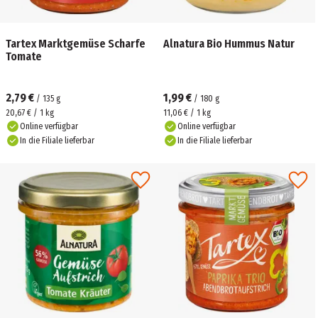
Tartex Marktgemüse Scharfe
Alnatura Bio Hummus Natur
Tomate
2,79 €
1,99 €
/
135
g
/
180
g
20,67 € / 1 kg
11,06 € / 1 kg
Online verfügbar
Online verfügbar
In die Filiale lieferbar
In die Filiale lieferbar