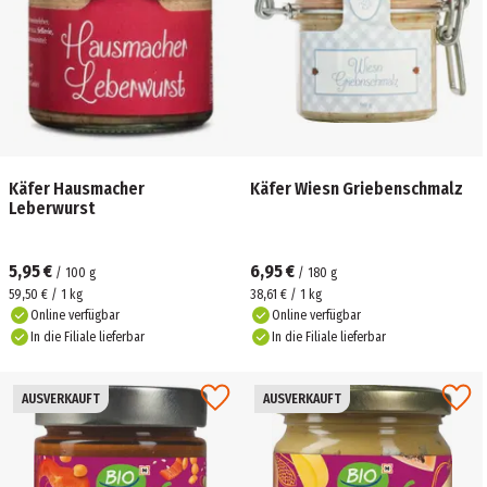
Käfer Hausmacher
Käfer Wiesn Griebenschmalz
Leberwurst
5,95 €
6,95 €
/
100
g
/
180
g
59,50 € / 1 kg
38,61 € / 1 kg
Online verfügbar
Online verfügbar
In die Filiale lieferbar
In die Filiale lieferbar
AUSVERKAUFT
AUSVERKAUFT