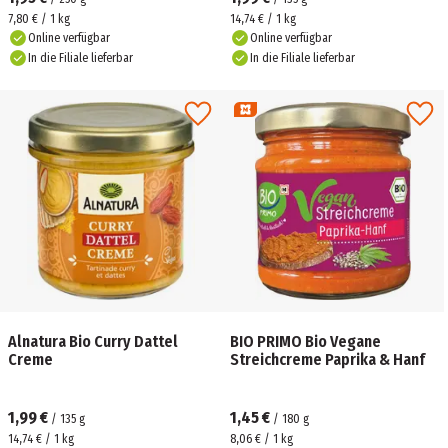
7,80 € / 1 kg
14,74 € / 1 kg
Online verfügbar
Online verfügbar
In die Filiale lieferbar
In die Filiale lieferbar
Alnatura Bio Curry Dattel
BIO PRIMO Bio Vegane
Creme
Streichcreme Paprika & Hanf
1,99 €
1,45 €
/
135
g
/
180
g
14,74 € / 1 kg
8,06 € / 1 kg