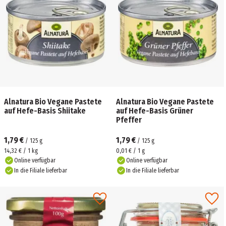
Alnatura Bio Vegane Pastete
Alnatura Bio Vegane Pastete
auf Hefe-Basis Shiitake
auf Hefe-Basis Grüner
Pfeffer
1,79 €
1,79 €
/
125
g
/
125
g
14,32 € / 1 kg
0,01 € / 1 g
Online verfügbar
Online verfügbar
In die Filiale lieferbar
In die Filiale lieferbar