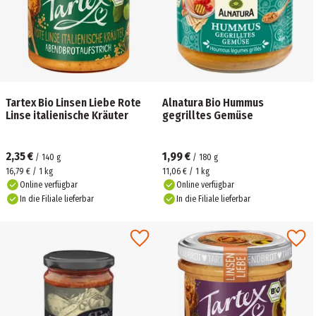
Tartex Bio Linsen Liebe Rote
Alnatura Bio Hummus
Linse italienische Kräuter
gegrilltes Gemüse
2,35 €
1,99 €
/
140
g
/
180
g
16,79 € / 1 kg
11,06 € / 1 kg
Online verfügbar
Online verfügbar
In die Filiale lieferbar
In die Filiale lieferbar