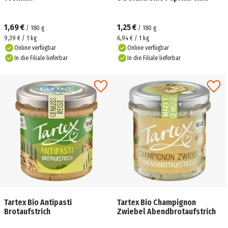
1,69 €
1,25 €
/
180
g
/
180
g
9,39 € / 1 kg
6,94 € / 1 kg
Online verfügbar
Online verfügbar
In die Filiale lieferbar
In die Filiale lieferbar
Tartex Bio Antipasti
Tartex Bio Champignon
Brotaufstrich
Zwiebel Abendbrotaufstrich