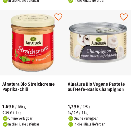
In die Filiale lieferbar
In die Filiale lieferbar
Alnatura Bio Streichcreme
Alnatura Bio Vegane Pastete
Paprika-Chili
auf Hefe-Basis Champignon
1,69 €
1,79 €
/
180
g
/
125
g
9,39 € / 1 kg
14,32 € / 1 kg
Online verfügbar
Online verfügbar
In die Filiale lieferbar
In die Filiale lieferbar