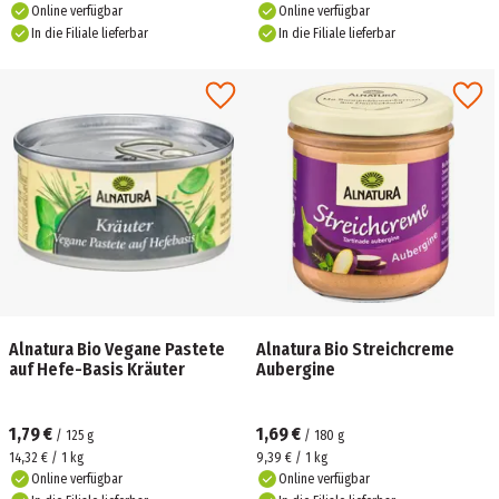
Online verfügbar
Online verfügbar
In die Filiale lieferbar
In die Filiale lieferbar
Alnatura Bio Vegane Pastete
Alnatura Bio Streichcreme
auf Hefe-Basis Kräuter
Aubergine
1,79 €
1,69 €
/
125
g
/
180
g
14,32 € / 1 kg
9,39 € / 1 kg
Online verfügbar
Online verfügbar