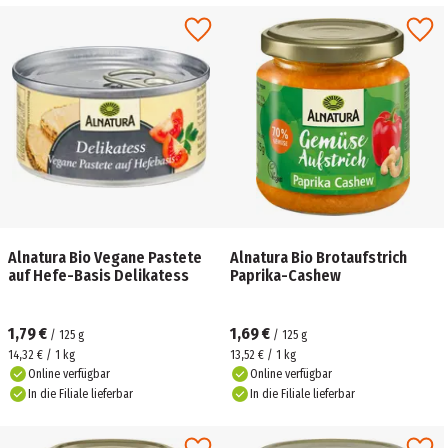
Alnatura Bio Vegane Pastete
Alnatura Bio Brotaufstrich
auf Hefe-Basis Delikatess
Paprika-Cashew
1,79 €
1,69 €
/
125
g
/
125
g
14,32 € / 1 kg
13,52 € / 1 kg
Online verfügbar
Online verfügbar
In die Filiale lieferbar
In die Filiale lieferbar