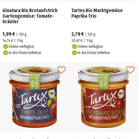
Alnatura Bio Brotaufstrich
Tartex Bio Marktgemüse
Gartengemüse: Tomate-
Paprika Trio
Kräuter
1,99 €
2,79 €
/
135
g
/
135
g
14,74 € / 1 kg
20,67 € / 1 kg
Online verfügbar
Online verfügbar
In die Filiale lieferbar
In die Filiale lieferbar