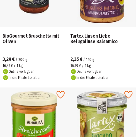
BioGourmet Bruschetta mit
Tartex Linsen Liebe
Oliven
Belugalinse Balsamico
3,29 €
2,35 €
/
200
g
/
140
g
16,45 € / 1 kg
16,79 € / 1 kg
Online verfügbar
Online verfügbar
In die Filiale lieferbar
In die Filiale lieferbar