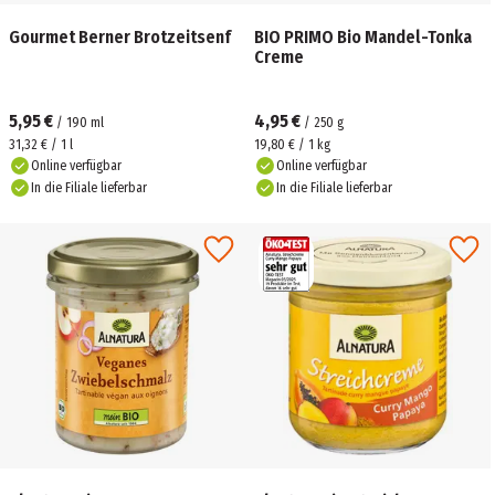
Gourmet Berner Brotzeitsenf
BIO PRIMO Bio Mandel-Tonka
Creme
5,95 €
4,95 €
/
190
ml
/
250
g
31,32 € / 1 l
19,80 € / 1 kg
Online verfügbar
Online verfügbar
In die Filiale lieferbar
In die Filiale lieferbar