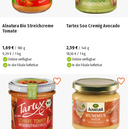
Alnatura Bio Streichcreme
Tartex Soo Cremig Avocado
Tomate
1,69 €
2,59 €
/
180
g
/
140
g
9,39 € / 1 kg
18,50 € / 1 kg
Online verfügbar
Online verfügbar
In die Filiale lieferbar
In die Filiale lieferbar