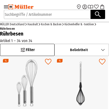
Zur Navigation
Zum Hauptinhalt
springen
springen
Suchbegriffe / Artikelnummer
MÜLLER Deutschland
Haushalt
Kochen & Backen
Küchenhelfer & -textilien
Rührbesen
Rührbesen
Artikel 1 – 34 von 34
Filter
Beliebtheit