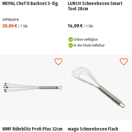
MEPAL Chef It Backset 3-tlg.
LURCH Schneebesen Smart
Tool 28cm
UVP
30,97 €
20,00 €
14,99 €
/
1
Stk.
/
1
Stk.
Online verfügbar
In die Filiale lieferbar
WMF Rührblitz Profi Plus 32cm
magu Schneebesen Flach