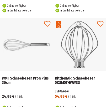
Online verfügbar
Online verfügbar
In die Filiale lieferbar
In die Filiale lieferbar
WMF Schneebesen Profi Plus
KitchenAid Schneebesen
30cm
5KSM5THWWSS
UVP
79,00 €
24,99 €
54,99 €
/
1
Stk.
/
1
Stk.