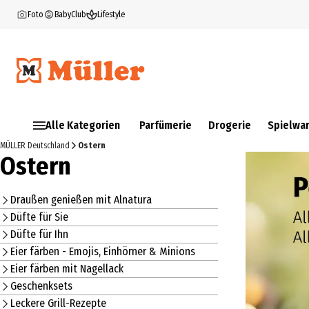
Foto
BabyClub
Lifestyle
Alle Kategorien
Parfümerie
Drogerie
Spielwa
MÜLLER Deutschland
Ostern
Ostern
Draußen genießen mit Alnatura
Düfte für Sie
Düfte für Ihn
Eier färben - Emojis, Einhörner & Minions
Eier färben mit Nagellack
Geschenksets
Leckere Grill-Rezepte