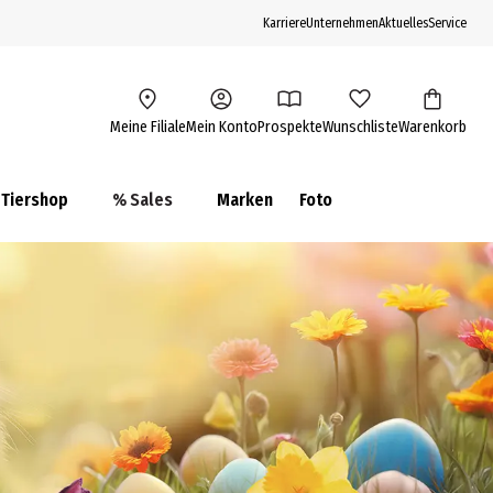
Karriere
Unternehmen
Aktuelles
Service
Meine Filiale
Mein Konto
Prospekte
Wunschliste
Warenkorb
Tiershop
% Sales
Marken
Foto