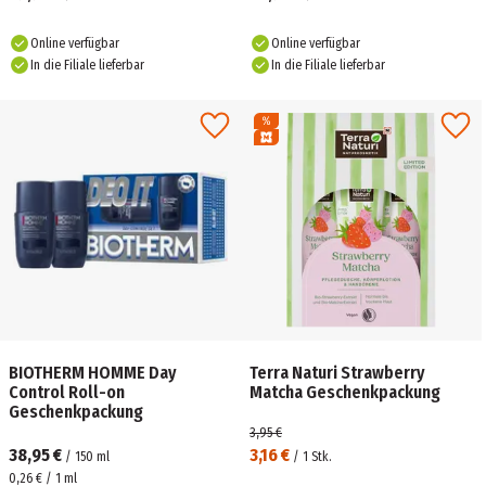
Online verfügbar
Online verfügbar
In die Filiale lieferbar
In die Filiale lieferbar
BIOTHERM HOMME Day
Terra Naturi Strawberry
Control Roll-on
Matcha Geschenkpackung
Geschenkpackung
3,95 €
38,95 €
3,16 €
/
150
ml
/
1
Stk.
0,26 € / 1 ml