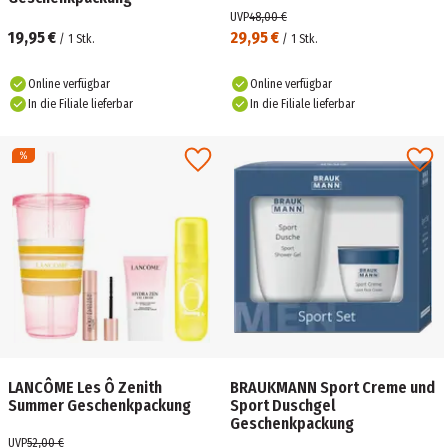
UVP
48,00 €
19,95 €
29,95 €
/
1
Stk.
/
1
Stk.
Online verfügbar
Online verfügbar
In die Filiale lieferbar
In die Filiale lieferbar
LANCÔME Les Ô Zenith
BRAUKMANN Sport Creme und
Summer Geschenkpackung
Sport Duschgel
Geschenkpackung
UVP
52,00 €