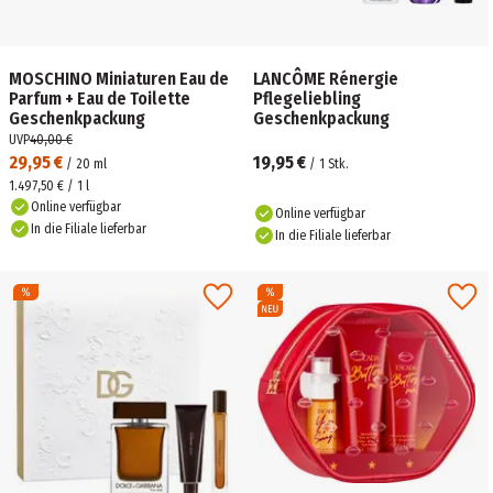
MOSCHINO Miniaturen Eau de
LANCÔME Rénergie
Parfum + Eau de Toilette
Pflegeliebling
Geschenkpackung
Geschenkpackung
UVP
40,00 €
29,95 €
19,95 €
/
20
ml
/
1
Stk.
1.497,50 € / 1 l
Online verfügbar
Online verfügbar
In die Filiale lieferbar
In die Filiale lieferbar