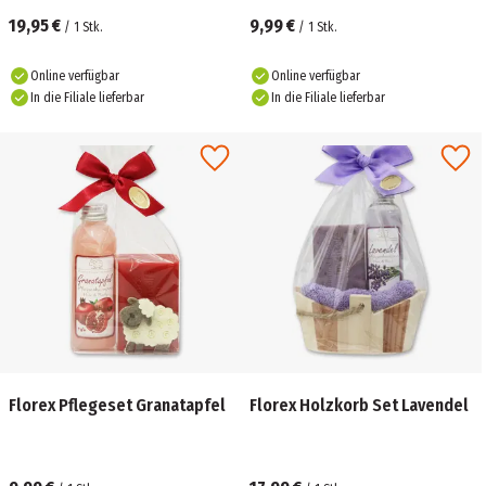
19,95 €
9,99 €
/
1
Stk.
/
1
Stk.
Online verfügbar
Online verfügbar
In die Filiale lieferbar
In die Filiale lieferbar
Florex Pflegeset Granatapfel
Florex Holzkorb Set Lavendel