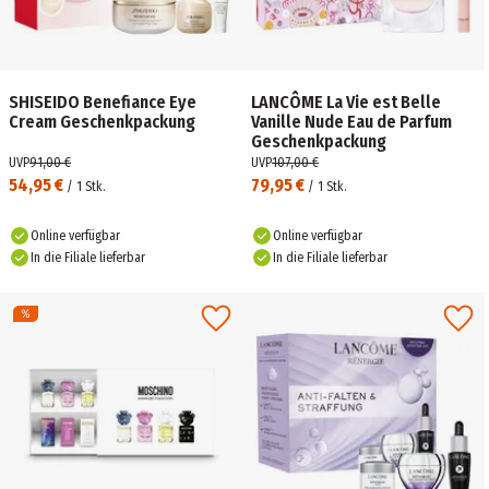
SHISEIDO Benefiance Eye
LANCÔME La Vie est Belle
Cream Geschenkpackung
Vanille Nude Eau de Parfum
Geschenkpackung
UVP
91,00 €
UVP
107,00 €
54,95 €
79,95 €
/
1
Stk.
/
1
Stk.
Online verfügbar
Online verfügbar
In die Filiale lieferbar
In die Filiale lieferbar