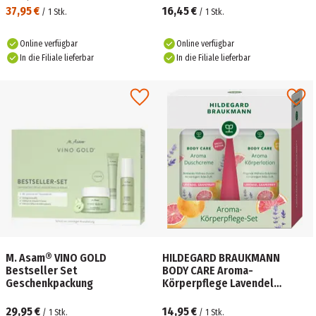
37,95 €
16,45 €
/
1
Stk.
/
1
Stk.
Online verfügbar
Online verfügbar
In die Filiale lieferbar
In die Filiale lieferbar
M. Asam® VINO GOLD
HILDEGARD BRAUKMANN
Bestseller Set
BODY CARE Aroma-
Geschenkpackung
Körperpflege Lavendel
Grapefruit Geschenkpackung
29,95 €
14,95 €
/
1
Stk.
/
1
Stk.