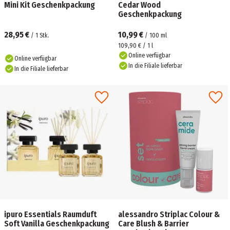
Mini Kit Geschenkpackung
Cedar Wood
Geschenkpackung
28,95 €
10,99 €
/
1
Stk.
/
100
ml
109,90 € / 1 l
Online verfügbar
Online verfügbar
In die Filiale lieferbar
In die Filiale lieferbar
ipuro Essentials Raumduft
alessandro Striplac Colour &
Soft Vanilla Geschenkpackung
Care Blush & Barrier