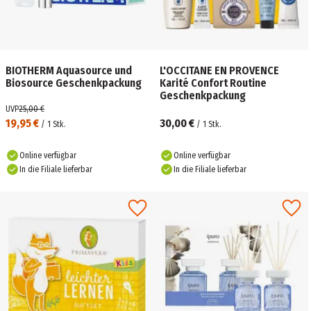
BIOTHERM Aquasource und
L'OCCITANE EN PROVENCE
Biosource Geschenkpackung
Karité Confort Routine
Geschenkpackung
UVP
25,00 €
19,95 €
30,00 €
/
1
Stk.
/
1
Stk.
Online verfügbar
Online verfügbar
In die Filiale lieferbar
In die Filiale lieferbar