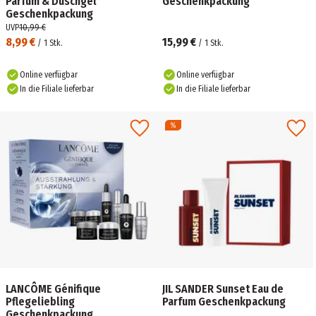
Parfum & Duschgel
Geschenkpackung
Geschenkpackung
UVP
10,99 €
8,99 €
15,99 €
/
1
Stk.
/
1
Stk.
Online verfügbar
Online verfügbar
In die Filiale lieferbar
In die Filiale lieferbar
LANCÔME Génifique
JIL SANDER Sunset Eau de
Pflegeliebling
Parfum Geschenkpackung
Geschenkpackung