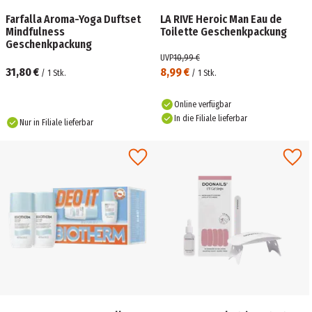
Farfalla Aroma-Yoga Duftset
LA RIVE Heroic Man Eau de
Mindfulness
Toilette Geschenkpackung
Geschenkpackung
UVP
10,99 €
31,80 €
8,99 €
/
1
Stk.
/
1
Stk.
Online verfügbar
In die Filiale lieferbar
Nur in Filiale lieferbar