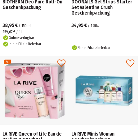
BIOTHERM Deo Pure Roll-On
DOONAILS Gel Strips Starter
Geschenkpackung
Set Valentine Crush
Geschenkpackung
38,95 €
34,95 €
/
150
ml
/
1
Stk.
259,67 € / 1 l
Online verfügbar
In die Filiale lieferbar
Nur in Filiale lieferbar
LA RIVE Queen of Life Eau de
LA RIVE Minis Woman