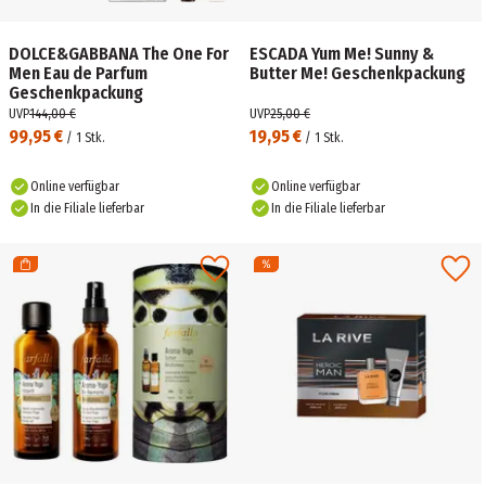
DOLCE&GABBANA The One For
ESCADA Yum Me! Sunny &
Men Eau de Parfum
Butter Me! Geschenkpackung
Geschenkpackung
UVP
144,00 €
UVP
25,00 €
99,95 €
19,95 €
/
1
Stk.
/
1
Stk.
Online verfügbar
Online verfügbar
In die Filiale lieferbar
In die Filiale lieferbar