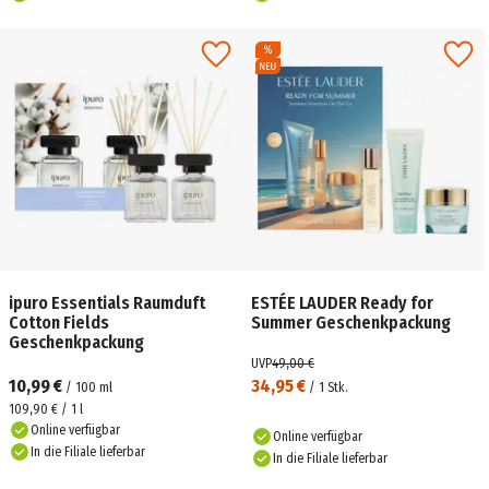
ipuro Essentials Raumduft
ESTÉE LAUDER Ready for
Cotton Fields
Summer Geschenkpackung
Geschenkpackung
UVP
49,00 €
10,99 €
34,95 €
/
100
ml
/
1
Stk.
109,90 € / 1 l
Online verfügbar
Online verfügbar
In die Filiale lieferbar
In die Filiale lieferbar