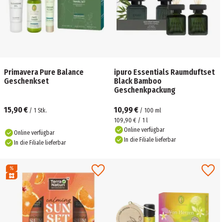
Primavera Pure Balance
ipuro Essentials Raumduftset
Geschenkset
Black Bamboo
Geschenkpackung
15,90 €
10,99 €
/
1
Stk.
/
100
ml
109,90 € / 1 l
Online verfügbar
Online verfügbar
In die Filiale lieferbar
In die Filiale lieferbar