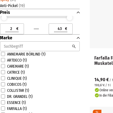
Anti-Pickel
(
19
)
Preis
Preis (€) ab
Preis (€) bis
€
€
Preis (€) ab
Preis (€) bis
Marke
ANNEMARIE BÖRLIND (1)
Farfalla 
ARTDECO (1)
Muskatel
CAREMARE (1)
CATRICE (1)
CLINIQUE (1)
14,90 €
/
7
COBICOS (1)
198,67 € / 1 l
Online ve
COLLISTAR (1)
In die Fili
DR. GRANDEL (1)
ESSENCE (1)
FARFALLA (1)