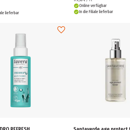
179,50 € / 1 l
Online verfügbar
In die Filiale lieferbar
iale lieferbar
YDRO REFRESH
Santaverde age protect 