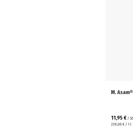
M. Asam® 
11,95 €
/
5
239,00 € / 1 l