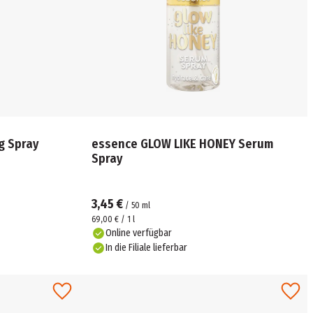
g Spray
essence GLOW LIKE HONEY Serum
Spray
3,45 €
/
50
ml
69,00 € / 1 l
Online verfügbar
In die Filiale lieferbar