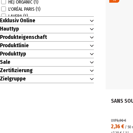
HEJ ORGANIC (1)
L'ORÉAL PARIS (1)
LAVERA (1)
Exklusiv Online
Lumene (1)
Hauttyp
M. ASAM (2)
Produkteigenschaft
MAC (1)
MAKE UP FACTORY (1)
Produktlinie
NOVEXPERT (3)
Produkttyp
NUXE (1)
Sale
SANS SOUCIS (1)
Zertifizierung
SANTAVERDE (4)
Zielgruppe
SANTE (3)
TIRTIR (1)
SANS SOU
UVP
3,90 €
2,36 €
/
50