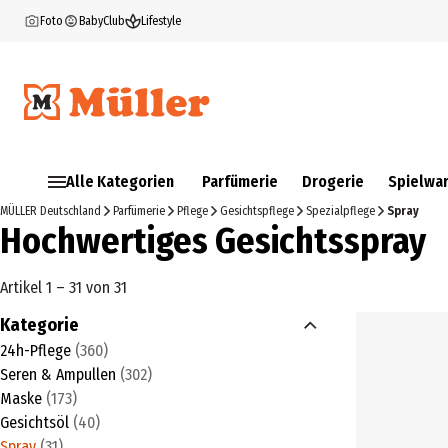
Foto
BabyClub
Lifestyle
Alle Kategorien
Parfümerie
Drogerie
Spielwa
MÜLLER Deutschland
Parfümerie
Pflege
Gesichtspflege
Spezialpflege
Spray
Hochwertiges Gesichtsspray
Artikel 1 – 31 von 31
Kategorie
24h-Pflege
(
360
)
Seren & Ampullen
(
302
)
Maske
(
173
)
Gesichtsöl
(
40
)
Spray
(
31
)