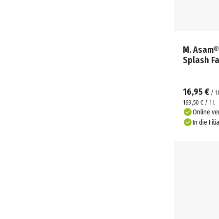
M. Asam®
Splash F
16,95 €
/
1
169,50 € / 1 l
Online ve
In die Fili