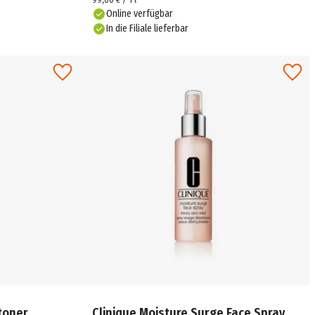
99,00 € / 1 l
Online verfügbar
In die Filiale lieferbar
toner
Clinique Moisture Surge Face Spray