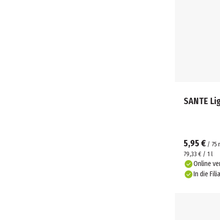
SANTE Li
5,95 €
/
75
79,33 € / 1 l
Online ve
In die Fili