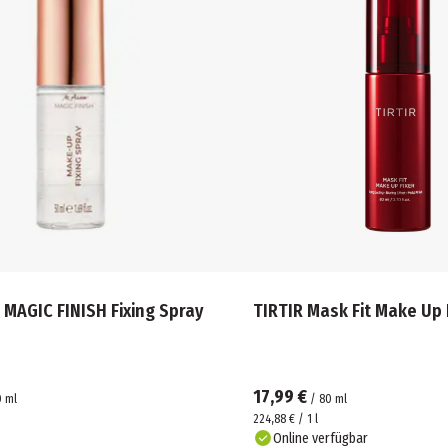
MAGIC FINISH Fixing Spray
TIRTIR Mask Fit Make Up 
17,99 €
0
ml
/
80
ml
224,88 € / 1 l
Online verfügbar