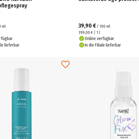
pflegespray
39,90 €
0
ml
/
100
ml
399,00 € / 1 l
rfügbar
Online verfügbar
ale lieferbar
In die Filiale lieferbar