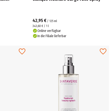
42,95 €
/
125
ml
343,60 € / 1 l
Online verfügbar
In die Filiale lieferbar