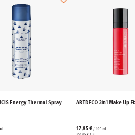
CIS Energy Thermal Spray
ARTDECO 3in1 Make Up Fi
17,95 €
ml
/
100
ml