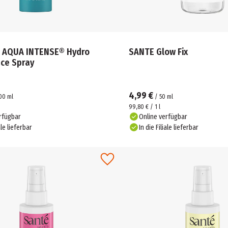
 AQUA INTENSE® Hydro
SANTE Glow Fix
ace Spray
4,99 €
00
ml
/
50
ml
99,80 € / 1 l
rfügbar
Online verfügbar
ale lieferbar
In die Filiale lieferbar