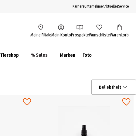
Karriere
Unternehmen
Aktuelles
Service
Meine Filiale
Mein Konto
Prospekte
Wunschliste
Warenkorb
Tiershop
% Sales
Marken
Foto
Beliebtheit