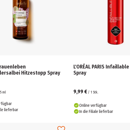
Frauenleben
L'ORÉAL PARIS Infaillable
lersalbei Hitzestopp Spray
Spray
9,99 €
5
ml
/
1
Stk.
rfügbar
Online verfügbar
ale lieferbar
In die Filiale lieferbar