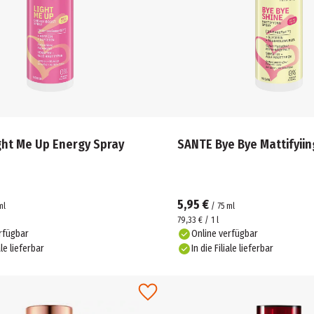
ght Me Up Energy Spray
SANTE Bye Bye Mattifyiin
5,95 €
ml
/
75
ml
79,33 € / 1 l
rfügbar
Online verfügbar
ale lieferbar
In die Filiale lieferbar