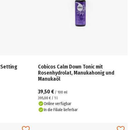
 Setting
Cobicos Calm Down Tonic mit
Rosenhydrolat, Manukahonig und
Manukaöl
39,50 €
/
100
ml
395,00 € / 1 l
Online verfügbar
In die Filiale lieferbar