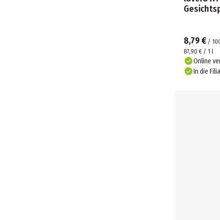
Gesichts
8,79 €
/
10
87,90 € / 1 l
Online ve
In die Fili