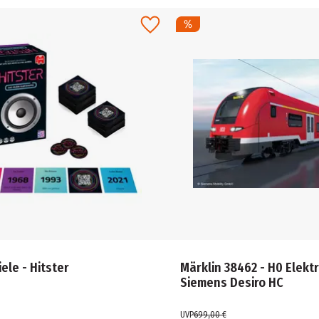
ele - Hitster
Märklin 38462 - H0 Elekt
Siemens Desiro HC
UVP
699,00 €