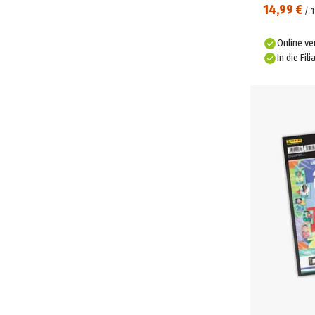
14,99 €
/
1
Online ve
In die Fili