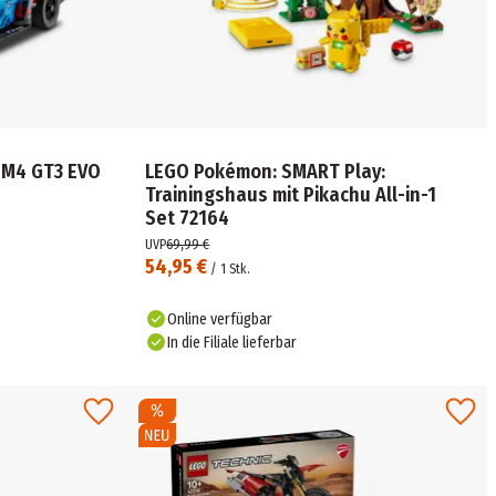
 M4 GT3 EVO
LEGO Pokémon: SMART Play:
Trainingshaus mit Pikachu All-in-1
Set 72164
UVP
69,99 €
54,95 €
/
1
Stk.
Online verfügbar
In die Filiale lieferbar