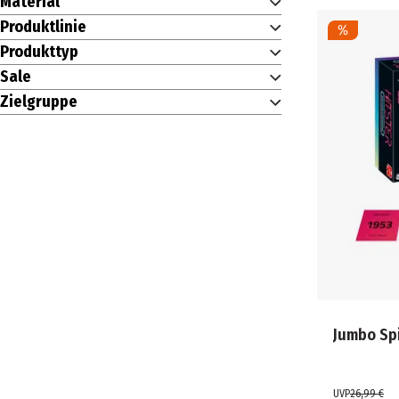
Material
PLAYMOBIL (3)
Produktlinie
RAVENSBURGER BESCHÄFTIGUNG (1)
RAVENSBURGER SPIELE (1)
Produkttyp
SCHMIDT SPIELE (3)
Sale
SIMBA (5)
Zielgruppe
SNACKLES (1)
SPIN MASTER (5)
SYLVANIAN FAMILIES (1)
TOMY EUROPE (1)
TONIES (14)
TOPPS (4)
TOY PLACE (10)
TRITON-X (1)
WINNING MOVES (1)
X-SHOT (1)
XTREM TOYS (1)
Jumbo Spi
ZYGOMATIC (2)
UVP
26,99 €