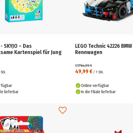
 - SKYJO – Das
LEGO Technic 42226 BMW
tsame Kartenspiel für Jung
Rennwagen
UVP
64,99 €
49,99 €
Stk.
/
1
Stk.
rfügbar
Online verfügbar
ale lieferbar
In die Filiale lieferbar