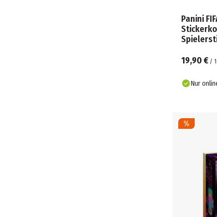
Panini FI
Stickerko
Spielerst
19,90 €
/
1
Nur onlin