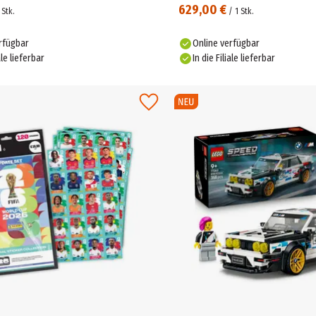
629,00 €
Stk.
/
1
Stk.
rfügbar
Online verfügbar
ale lieferbar
In die Filiale lieferbar