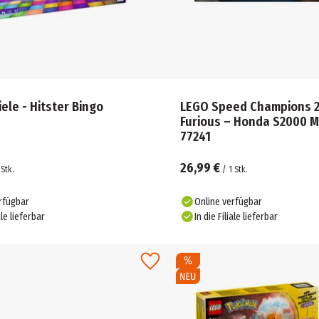
ele - Hitster Bingo
LEGO Speed Champions 2 
Furious – Honda S2000 
77241
26,99 €
Stk.
/
1
Stk.
rfügbar
Online verfügbar
ale lieferbar
In die Filiale lieferbar