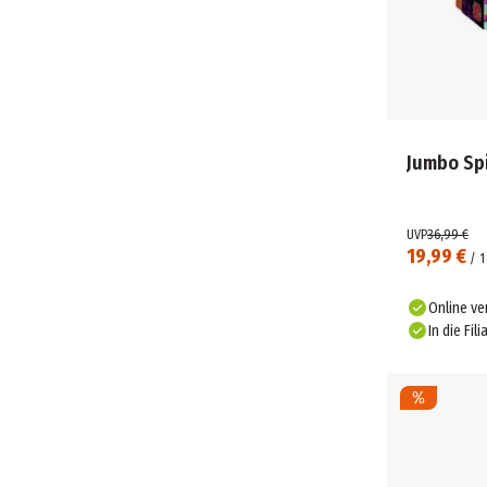
Jumbo Spi
UVP
36,99 €
19,99 €
/
1
Online ve
In die Fili