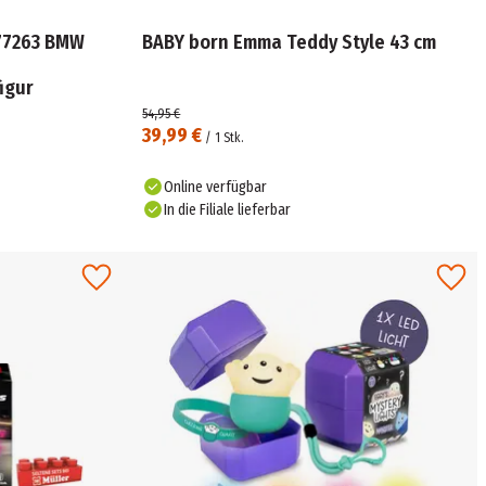
77263 BMW
BABY born Emma Teddy Style 43 cm
igur
54,95 €
39,99 €
/
1
Stk.
Online verfügbar
In die Filiale lieferbar