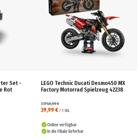
rter Set -
LEGO Technic Ducati Desmo450 MX
e Rot
Factory Motorrad Spielzeug 42238
UVP
49,99 €
39,99 €
/
1
Stk.
Online verfügbar
In die Filiale lieferbar