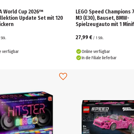
FA World Cup 2026™
LEGO Speed Champions 
llektion Update Set mit 120
M3 (E30), Bauset, BMW-
ickern
Spielzeugauto mit 1 Minif
27,99 €
Stk.
/
1
Stk.
e verfügbar
Online verfügbar
In die Filiale lieferbar