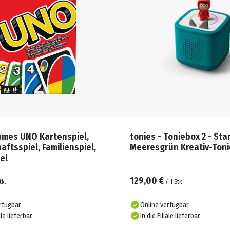
ames UNO Kartenspiel,
tonies - Toniebox 2 - Sta
aftsspiel, Familienspiel,
Meeresgrün Kreativ-Toni
el
129,00 €
tk.
/
1
Stk.
rfügbar
Online verfügbar
ale lieferbar
In die Filiale lieferbar