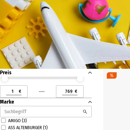
Preis
Preis (€) ab
Preis (€) bis
€
€
Preis (€) ab
Preis (€) bis
Marke
AMIGO (3)
ASS ALTENBURGER (1)