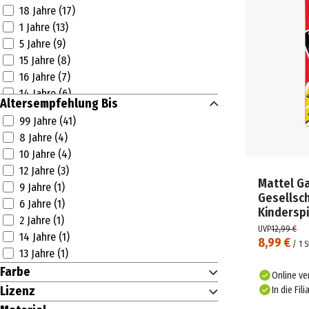
18 Jahre (17)
JUMBO SPIELE (7)
1 Jahre (13)
KONAMI (2)
5 Jahre (9)
KOSMOS (2)
15 Jahre (8)
LEGO (131)
16 Jahre (7)
LOL SURPRISE (3)
14 Jahre (6)
MAGIC THE GATHERING (1)
Altersempfehlung Bis
2 Jahre (2)
MAGILANO (2)
99 Jahre (41)
13 Jahre (1)
MAISTO (1)
8 Jahre (4)
12 Jahre (1)
MAJORETTE (1)
10 Jahre (4)
11 Jahre (1)
MÄRKLIN (7)
12 Jahre (3)
18 Monate (1)
MATTEL (1)
Mattel G
9 Jahre (1)
12 Monate (1)
Gesellsch
MATTEL GAMES (4)
6 Jahre (1)
Kinderspi
MEGALIGHT (2)
2 Jahre (1)
UVP
12,99 €
MGA'S MINIVERSE (3)
14 Jahre (1)
8,99 €
/
1
S
micro (1)
13 Jahre (1)
NÜRNBERGER SPIELKARTEN (1)
Farbe
Online ve
PANINI (2)
Lizenz
In die Fili
PIKO (1)