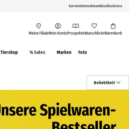
Karriere
Unternehmen
Aktuelles
Service
Meine Filiale
Mein Konto
Prospekte
Wunschliste
Warenkorb
Tiershop
% Sales
Marken
Foto
Beliebtheit