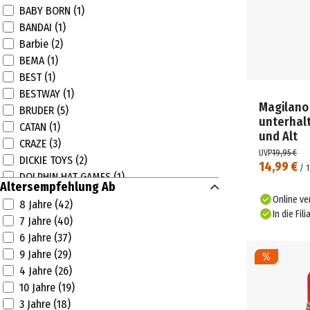
BABY BORN (1)
BANDAI (1)
Barbie (2)
BEMA (1)
BEST (1)
BESTWAY (1)
Magilano
BRUDER (5)
unterhal
CATAN (1)
und Alt
CRAZE (3)
UVP
19,95 €
DICKIE TOYS (2)
14,99 €
/
1
DOLPHIN HAT GAMES (1)
Altersempfehlung Ab
DONIC SCHILDKRÖT (1)
Online ve
8 Jahre (42)
ELLIOT (1)
In die Fili
7 Jahre (40)
FISHER PRICE (1)
6 Jahre (37)
FUNKO - POP! (4)
9 Jahre (29)
GOLIATH TOYS (1)
4 Jahre (26)
HASBRO (9)
10 Jahre (19)
HOT WHEELS (5)
3 Jahre (18)
INTEX (6)