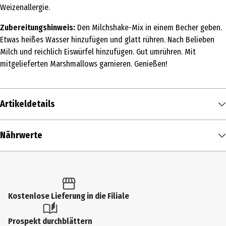
Weizenallergie.
Zubereitungshinweis:
Den Milchshake-Mix in einem Becher geben.
Etwas heißes Wasser hinzufügen und glatt rühren. Nach Belieben
Milch und reichlich Eiswürfel hinzufügen. Gut umrühren. Mit
mitgelieferten Marshmallows garnieren. Genießen!
Artikeldetails
Inhalt
Nährwerte
1 Stk.
Nährwerte je
100 g
Produkttyp
Brennwert
377 kcal / 1.591 kJ
Becher
Fett in g
9 g
Kostenlose Lieferung in die Filiale
Anwendungshinweis
- davon gesättigte Fettsäuren in g
4 g
Den Milchshake-Mix in den Becher geben, etwas heißes Wasser
Prospekt durchblättern