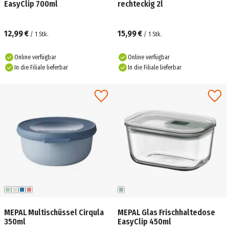
EasyClip 700ml
rechteckig 2l
12,99 €
15,99 €
/
1
Stk.
/
1
Stk.
Online verfügbar
Online verfügbar
In die Filiale lieferbar
In die Filiale lieferbar
MEPAL Multischüssel Cirqula
MEPAL Glas Frischhaltedose
350ml
EasyClip 450ml