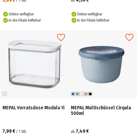
/
1
Stk.
ab
Online verfügbar
Online verfügbar
In die Filiale lieferbar
In die Filiale lieferbar
MEPAL Vorratsdose Modula 1l
MEPAL Multischüssel Cirqula
500ml
7,99 €
7,49 €
/
1
Stk.
ab