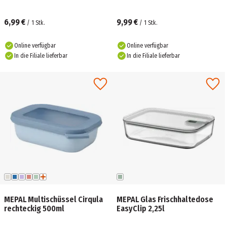
6,99 €
9,99 €
/
1
Stk.
/
1
Stk.
Online verfügbar
Online verfügbar
In die Filiale lieferbar
In die Filiale lieferbar
MEPAL Multischüssel Cirqula
MEPAL Glas Frischhaltedose
rechteckig 500ml
EasyClip 2,25l