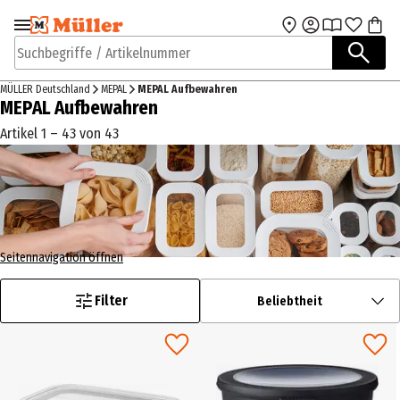
Zur Navigation
Zum Hauptinhalt
springen
springen
Suchbegriffe / Artikelnummer
MÜLLER Deutschland
MEPAL
MEPAL Aufbewahren
MEPAL Aufbewahren
Artikel 1 – 43 von 43
Seitennavigation öffnen
Filter
Beliebtheit