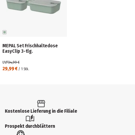
MEPAL Set Frischhaltedose
EasyClip 3-tlg.
UVP
34,99 €
29,99 €
/
1
Stk.
Kostenlose Lieferung in die Filiale
Prospekt durchblättern