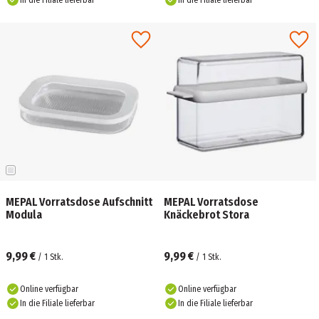
In die Filiale lieferbar
In die Filiale lieferbar
MEPAL Vorratsdose Aufschnitt
MEPAL Vorratsdose
Modula
Knäckebrot Stora
9,99 €
9,99 €
/
1
Stk.
/
1
Stk.
Online verfügbar
Online verfügbar
In die Filiale lieferbar
In die Filiale lieferbar