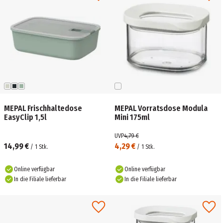
MEPAL Frischhaltedose
MEPAL Vorratsdose Modula
EasyClip 1,5l
Mini 175ml
UVP
4,79 €
14,99 €
4,29 €
/
1
Stk.
/
1
Stk.
Online verfügbar
Online verfügbar
In die Filiale lieferbar
In die Filiale lieferbar