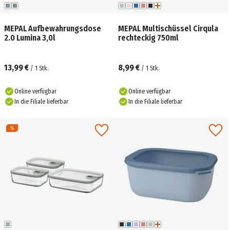
MEPAL Aufbewahrungsdose
MEPAL Multischüssel Cirqula
2.0 Lumina 3,0l
rechteckig 750ml
13,99 €
8,99 €
/
1
Stk.
/
1
Stk.
Online verfügbar
Online verfügbar
In die Filiale lieferbar
In die Filiale lieferbar