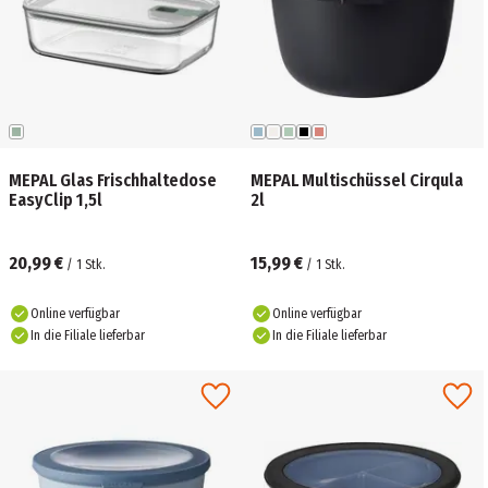
MEPAL Glas Frischhaltedose
MEPAL Multischüssel Cirqula
EasyClip 1,5l
2l
20,99 €
15,99 €
/
1
Stk.
/
1
Stk.
Online verfügbar
Online verfügbar
In die Filiale lieferbar
In die Filiale lieferbar