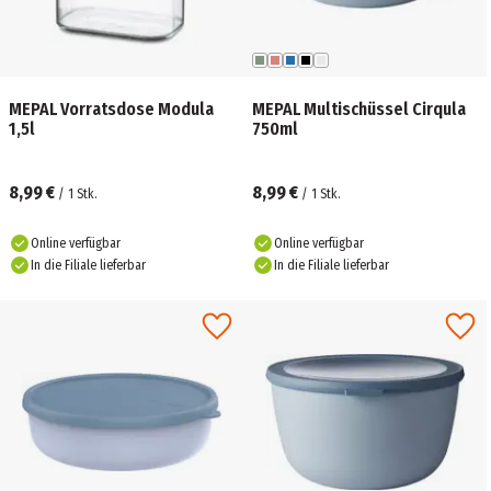
MEPAL Vorratsdose Modula
MEPAL Multischüssel Cirqula
1,5l
750ml
8,99 €
8,99 €
/
1
Stk.
/
1
Stk.
Online verfügbar
Online verfügbar
In die Filiale lieferbar
In die Filiale lieferbar