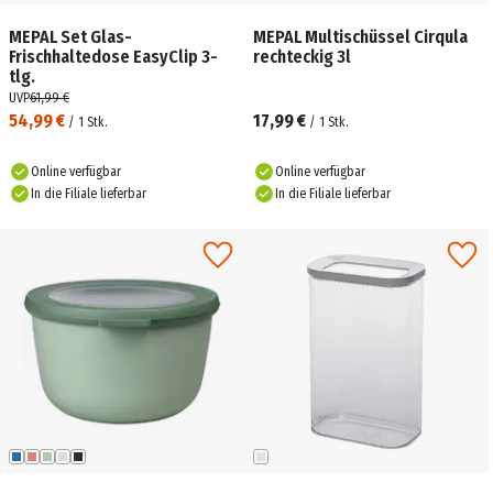
MEPAL Set Glas-
MEPAL Multischüssel Cirqula
Frischhaltedose EasyClip 3-
rechteckig 3l
tlg.
UVP
61,99 €
54,99 €
17,99 €
/
1
Stk.
/
1
Stk.
Online verfügbar
Online verfügbar
In die Filiale lieferbar
In die Filiale lieferbar