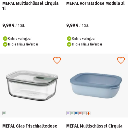
MEPAL Multischüssel Cirqula
MEPAL Vorratsdose Modula 2l
1l
9,99 €
9,99 €
/
1
Stk.
/
1
Stk.
Online verfügbar
Online verfügbar
In die Filiale lieferbar
In die Filiale lieferbar
MEPAL Glas Frischhaltedose
MEPAL Multischüssel Cirqula