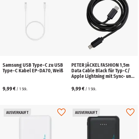
Samsung USB Type-C zu USB
PETER JÄCKEL FASHION 1,5m
Type-C Kabel EP-DA70, Weiß
Data Cable Black für Typ-C/
Apple Lightning mit Sync- und
Ladefunktion
9,99 €
9,99 €
/
1
Stk.
/
1
Stk.
AUSVERKAUFT
AUSVERKAUFT