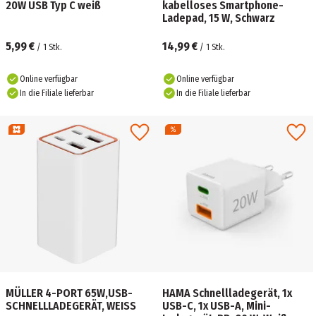
20W USB Typ C weiß
kabelloses Smartphone-
Ladepad, 15 W, Schwarz
5,99 €
14,99 €
/
1
Stk.
/
1
Stk.
Online verfügbar
Online verfügbar
In die Filiale lieferbar
In die Filiale lieferbar
MÜLLER 4-PORT 65W,USB-
HAMA Schnellladegerät, 1x
SCHNELLLADEGERÄT, WEISS
USB-C, 1x USB-A, Mini-