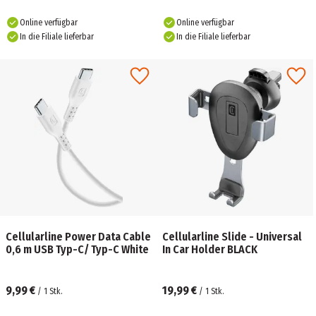
Online verfügbar
Online verfügbar
In die Filiale lieferbar
In die Filiale lieferbar
Cellularline Power Data Cable
Cellularline Slide - Universal
0,6 m USB Typ-C/ Typ-C White
In Car Holder BLACK
9,99 €
19,99 €
/
1
Stk.
/
1
Stk.