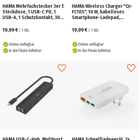
HAMA Mehrfachstecker 3er f.
HAMA Wireless Charger "QI-
Steckdose, 1 USB-C PD, 1
FC10S", 10 W, kabelloses
USB-A, 1 Schutzkontakt, 30W,
Smartphone-Ladepad,
weiß
Schwarz
19,99 €
19,99 €
/
1
Stk.
/
1
Stk.
Online verfügbar
Online verfügbar
In die Filiale lieferbar
In die Filiale lieferbar
HAMA USB-C-Hub, Multiport,
HAMA Schnellladegerät, 2x