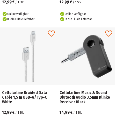
12,99 €
12,99 €
/
1
Stk.
/
1
Stk.
Online verfügbar
Online verfügbar
In die Filiale lieferbar
In die Filiale lieferbar
Cellularline Braided Data
Cellularline Music & Sound
Cable 1,5 m USB-A/ Typ-C
Blutooth Audio 3,5mm Klinke
White
Receiver Black
12,99 €
14,99 €
/
1
Stk.
/
1
Stk.