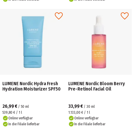
LUMENE Nordic Hydra Fresh
LUMENE Nordic Bloom Berry
Hydration Moisturizer SPF50
Pre-Retinol Facial Oil
26,99 €
33,99 €
/
50
ml
/
30
ml
539,80 € / 1 l
1.133,00 € / 1 l
Online verfügbar
Online verfügbar
In die Filiale lieferbar
In die Filiale lieferbar