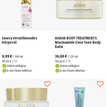
lavera Verwöhnendes
AHAVA BODY TREATMENTS
Körperöl
Niacinamide Even Tone Body
Balm
9,99 €
36,00 €
/
100
ml
/
220
ml
99,90 € / 1 l
163,64 € / 1 l
Online verfügbar
Online verfügbar
In die Filiale lieferbar
In die Filiale lieferbar