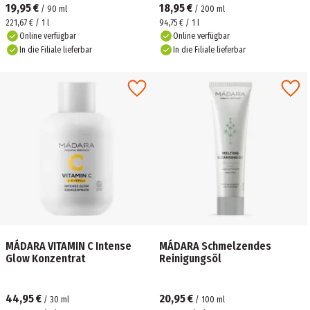
19,95 €
18,95 €
/
90
ml
/
200
ml
221,67 € / 1 l
94,75 € / 1 l
Online verfügbar
Online verfügbar
In die Filiale lieferbar
In die Filiale lieferbar
MÁDARA ​VITAMIN C Intense
MÁDARA Schmelzendes
Glow Konzentrat
Reinigungsöl
44,95 €
20,95 €
/
30
ml
/
100
ml