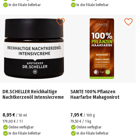
In die Filiale lieferbar
In die Filiale lieferbar
DR.SCHELLER Reichhaltige
SANTE 100% Pflanzen
Nachtkerzenöl Intensivcreme
Haarfarbe Mahagonirot
8,95 €
7,95 €
/
50
ml
/
100
g
179,00 € / 1 l
79,50 € / 1 kg
Online verfügbar
Online verfügbar
In die Filiale lieferbar
In die Filiale lieferbar