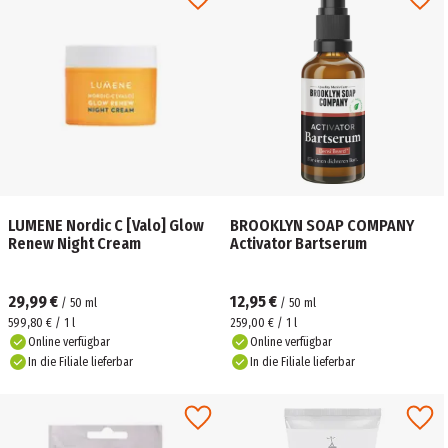
LUMENE Nordic C [Valo] Glow
BROOKLYN SOAP COMPANY
Renew Night Cream
Activator Bartserum
29,99 €
12,95 €
/
50
ml
/
50
ml
599,80 € / 1 l
259,00 € / 1 l
Online verfügbar
Online verfügbar
In die Filiale lieferbar
In die Filiale lieferbar