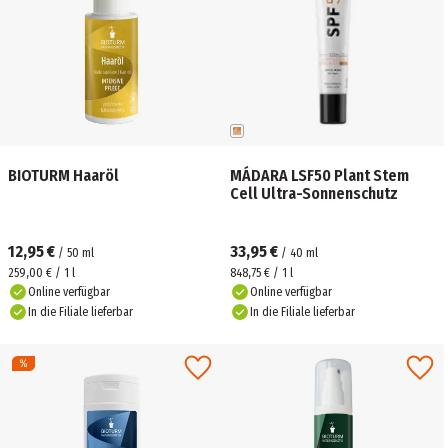
BIOTURM Haaröl
MÁDARA LSF50 Plant Stem
Cell Ultra-Sonnenschutz
12,95 €
33,95 €
/
50
ml
/
40
ml
259,00 € / 1 l
848,75 € / 1 l
Online verfügbar
Online verfügbar
In die Filiale lieferbar
In die Filiale lieferbar