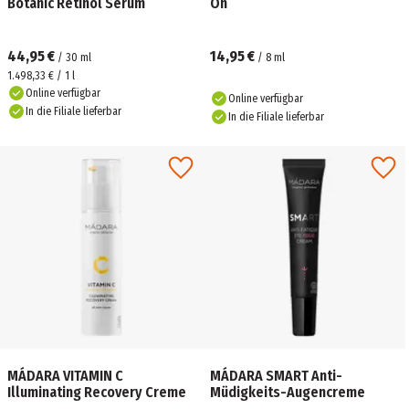
Botanic Retinol Serum
On
44,95 €
14,95 €
/
30
ml
/
8
ml
1.498,33 € / 1 l
Online verfügbar
Online verfügbar
In die Filiale lieferbar
In die Filiale lieferbar
MÁDARA VITAMIN C
MÁDARA SMART Anti-
Illuminating Recovery Creme
Müdigkeits-Augencreme