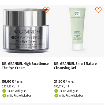
DR. GRANDEL High Excellence
DR. GRANDEL Smart Nature
The Eye Cream
Cleansing Gel
80,00 €
21,50 €
/
15
ml
/
75
ml
5.333,33 € / 1 l
286,67 € / 1 l
Online verfügbar
Online verfügbar
In die Filiale lieferbar
In die Filiale lieferbar