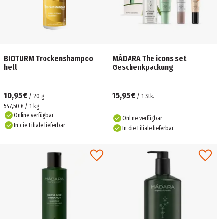
BIOTURM Trockenshampoo
MÁDARA The icons set
hell
Geschenkpackung
10,95 €
15,95 €
/
20
g
/
1
Stk.
547,50 € / 1 kg
Online verfügbar
Online verfügbar
In die Filiale lieferbar
In die Filiale lieferbar