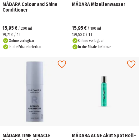
MÁDARA Colour and Shine
MÁDARA Mizellenwasser
Conditioner
15,95 €
15,95 €
/
200
ml
/
100
ml
79,75 € / 1 l
159,50 € / 1 l
Online verfügbar
Online verfügbar
In die Filiale lieferbar
In die Filiale lieferbar
MÁDARA TIME MIRACLE
MÁDARA ACNE Akut Spot Roll-