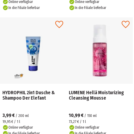
Online verfügbar
Online verfügbar
In die Filiale lieferbar
In die Filiale lieferbar
HYDROPHIL 2in1 Dusche &
LUMENE Hellä Moisturizing
Shampoo Der Elefant
Cleansing Mousse
3,99 €
10,99 €
/
200
ml
/
150
ml
19,95 € / 1 l
73,27 € / 1 l
Online verfügbar
Online verfügbar
In die Filiale lieferbar
In die Filiale lieferbar