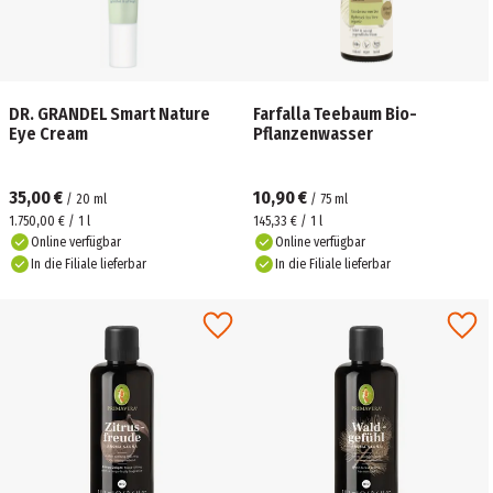
DR. GRANDEL Smart Nature
Farfalla Teebaum Bio-
Eye Cream
Pflanzenwasser
35,00 €
10,90 €
/
20
ml
/
75
ml
1.750,00 € / 1 l
145,33 € / 1 l
Online verfügbar
Online verfügbar
In die Filiale lieferbar
In die Filiale lieferbar