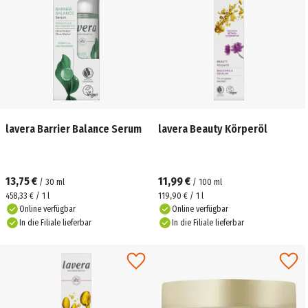
lavera Barrier Balance Serum
lavera Beauty Körperöl
13,75 €
11,99 €
/
30
ml
/
100
ml
458,33 € / 1 l
119,90 € / 1 l
Online verfügbar
Online verfügbar
In die Filiale lieferbar
In die Filiale lieferbar