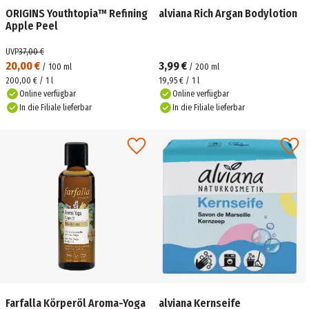
ORIGINS Youthtopia™ Refining
alviana Rich Argan Bodylotion
Apple Peel
UVP
37,00 €
20,00 €
3,99 €
/
100
ml
/
200
ml
200,00 € / 1 l
19,95 € / 1 l
Online verfügbar
Online verfügbar
In die Filiale lieferbar
In die Filiale lieferbar
Farfalla Körperöl Aroma-Yoga
alviana Kernseife