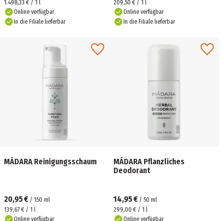
1.498,33 € / 1 l
209,50 € / 1 l
Online verfügbar
Online verfügbar
In die Filiale lieferbar
In die Filiale lieferbar
MÁDARA Reinigungsschaum
MÁDARA Pflanzliches
Deodorant
20,95 €
14,95 €
/
150
ml
/
50
ml
139,67 € / 1 l
299,00 € / 1 l
Online verfügbar
Online verfügbar