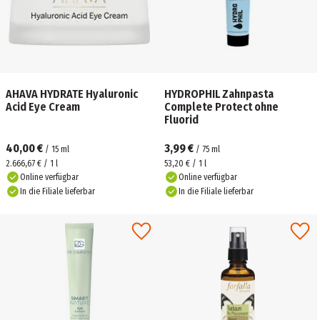
AHAVA HYDRATE Hyaluronic
HYDROPHIL Zahnpasta
Acid Eye Cream
Complete Protect ohne
Fluorid
40,00 €
3,99 €
/
15
ml
/
75
ml
2.666,67 € / 1 l
53,20 € / 1 l
Online verfügbar
Online verfügbar
In die Filiale lieferbar
In die Filiale lieferbar