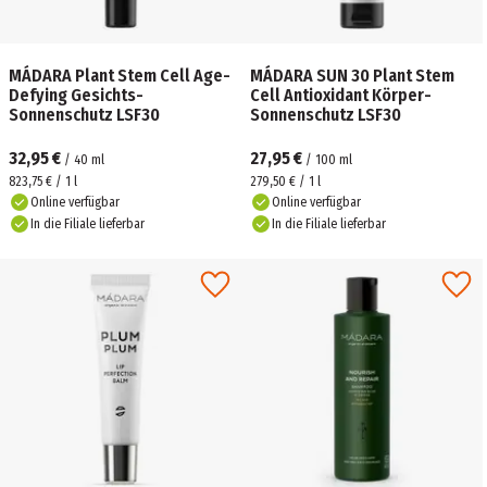
MÁDARA Plant Stem Cell Age-
MÁDARA SUN 30 Plant Stem
Defying Gesichts-
Cell Antioxidant Körper-
Sonnenschutz LSF30
Sonnenschutz LSF30
32,95 €
27,95 €
/
40
ml
/
100
ml
823,75 € / 1 l
279,50 € / 1 l
Online verfügbar
Online verfügbar
In die Filiale lieferbar
In die Filiale lieferbar