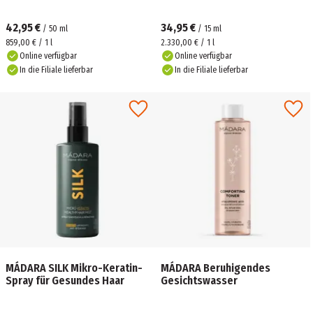
42,95 €
34,95 €
/
50
ml
/
15
ml
859,00 € / 1 l
2.330,00 € / 1 l
Online verfügbar
Online verfügbar
In die Filiale lieferbar
In die Filiale lieferbar
MÁDARA SILK Mikro-Keratin-
MÁDARA Beruhigendes
Spray für Gesundes Haar
Gesichtswasser