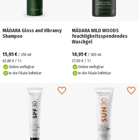
MÁDARA Gloss and Vibrancy
MÁDARA ​WILD WOODS
Shampoo
feuchtigkeitsspendendes
Waschgel
15,95 €
18,95 €
/
250
ml
/
500
ml
63,80 € / 1 l
37,90 € / 1 l
Online verfügbar
Online verfügbar
In die Filiale lieferbar
In die Filiale lieferbar