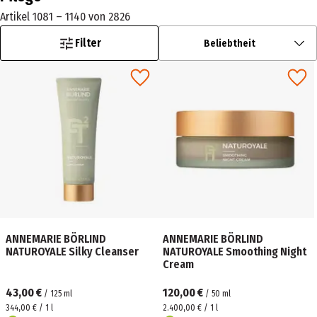
Artikel 1081 – 1140 von 2826
Filter
Beliebtheit
ANNEMARIE BÖRLIND
ANNEMARIE BÖRLIND
NATUROYALE Silky Cleanser
NATUROYALE Smoothing Night
Cream
43,00 €
120,00 €
/
125
ml
/
50
ml
344,00 € / 1 l
2.400,00 € / 1 l