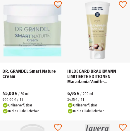
DR. GRANDEL Smart Nature
HILDEGARD BRAUKMANN
Cream
LIMITIERTE EDITIONEN
Macadamia Vanille
Duschcreme
45,00 €
6,95 €
/
50
ml
/
200
ml
900,00 € / 1 l
34,75 € / 1 l
Online verfügbar
Online verfügbar
In die Filiale lieferbar
In die Filiale lieferbar