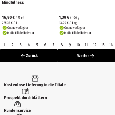
Mindfulness
16,90 €
1,39 €
/
75
ml
/
100
g
225,33 € / 1 l
13,90 € / 1 kg
Online verfügbar
Online verfügbar
In die Filiale lieferbar
In die Filiale lieferbar
1
2
3
4
5
6
7
8
9
10
11
12
13
14
Zurück
Weiter
Kostenlose Lieferung in die Filiale
Prospekt durchblättern
Kundenservice