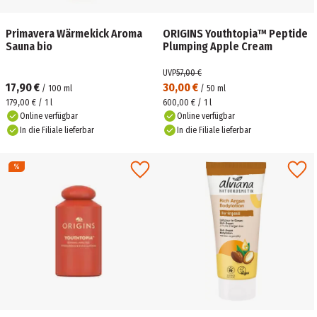
Primavera Wärmekick Aroma
ORIGINS Youthtopia™ Peptide
Sauna bio
Plumping Apple Cream
UVP
57,00 €
17,90 €
30,00 €
/
100
ml
/
50
ml
179,00 € / 1 l
600,00 € / 1 l
Online verfügbar
Online verfügbar
In die Filiale lieferbar
In die Filiale lieferbar