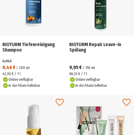
BIOTURM Tiefenreinigung
BIOTURM Repair Leave-in
Shampoo
Spülung
9,95 €
8,46 €
9,95 €
/
200
ml
/
150
ml
42,30 € / 1 l
66,33 € / 1 l
Online verfügbar
Online verfügbar
In die Filiale lieferbar
In die Filiale lieferbar