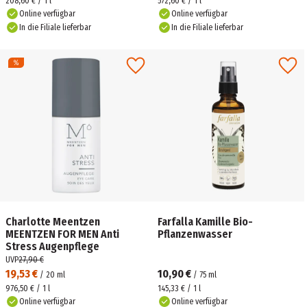
208,60 € / 1 l
572,60 € / 1 l
Online verfügbar
Online verfügbar
In die Filiale lieferbar
In die Filiale lieferbar
Charlotte Meentzen
Farfalla Kamille Bio-
MEENTZEN FOR MEN Anti
Pflanzenwasser
Stress Augenpflege
UVP
27,90 €
19,53 €
10,90 €
/
20
ml
/
75
ml
976,50 € / 1 l
145,33 € / 1 l
Online verfügbar
Online verfügbar