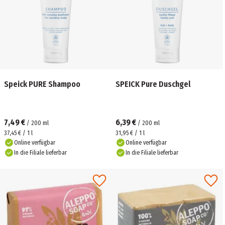
Speick PURE Shampoo
SPEICK Pure Duschgel
7,49 €
6,39 €
/
200
ml
/
200
ml
37,45 € / 1 l
31,95 € / 1 l
Online verfügbar
Online verfügbar
In die Filiale lieferbar
In die Filiale lieferbar