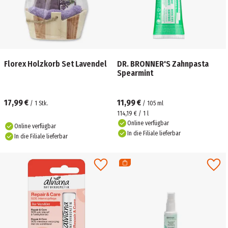
Florex Holzkorb Set Lavendel
DR. BRONNER'S Zahnpasta
Spearmint
17,99 €
11,99 €
/
1
Stk.
/
105
ml
114,19 € / 1 l
Online verfügbar
Online verfügbar
In die Filiale lieferbar
In die Filiale lieferbar