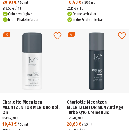
20,93 €
10,43 €
/
50
ml
/
200
ml
418,60 € / 1 l
52,15 € / 1 l
Online verfügbar
Online verfügbar
In die Filiale lieferbar
In die Filiale lieferbar
Charlotte Meentzen
Charlotte Meentzen
MEENTZEN FOR MEN Deo Roll
MEENTZEN FOR MEN Anti Age
On
Turbo Q10 Cremefluid
UVP
14,90 €
UVP
40,90 €
10,43 €
28,63 €
/
50
ml
/
50
ml