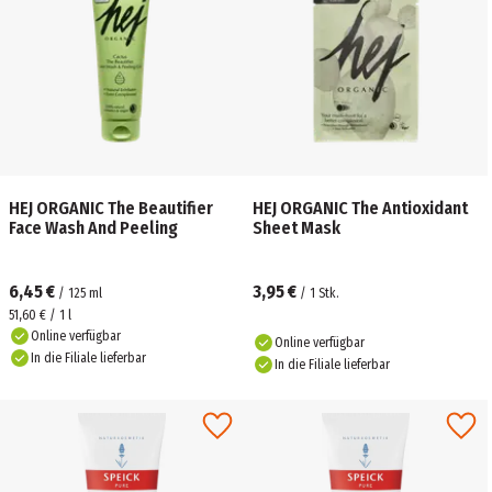
HEJ ORGANIC The Beautifier
HEJ ORGANIC The Antioxidant
Face Wash And Peeling
Sheet Mask
6,45 €
3,95 €
/
125
ml
/
1
Stk.
51,60 € / 1 l
Online verfügbar
Online verfügbar
In die Filiale lieferbar
In die Filiale lieferbar