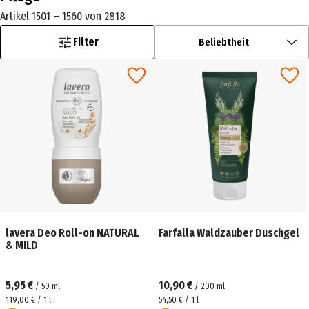
Artikel 1501 – 1560 von 2818
Filter
Beliebtheit
lavera Deo Roll-on NATURAL
Farfalla Waldzauber Duschgel
& MILD
5,95 €
10,90 €
/
50
ml
/
200
ml
119,00 € / 1 l
54,50 € / 1 l