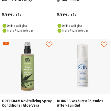
9,99 €
9,99 €
/
4.5
g
/
4.5
g
Online verfügbar
Online verfügbar
In die Filiale lieferbar
In die Filiale lieferbar
URTEKRAM Revitalizing Spray
KORRES Yoghurt Kühlendes
Conditioner Aloe Vera
After-Sun Gel