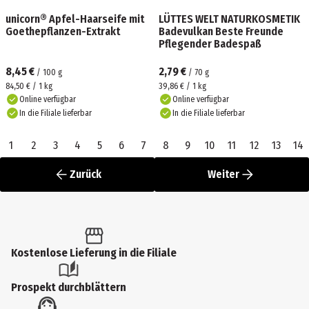
unicorn® Apfel-Haarseife mit
LÜTTES WELT NATURKOSMETIK
Goethepflanzen-Extrakt
Badevulkan Beste Freunde
Pflegender Badespaß
8,45 €
2,79 €
/
100
g
/
70
g
84,50 € / 1 kg
39,86 € / 1 kg
Online verfügbar
Online verfügbar
In die Filiale lieferbar
In die Filiale lieferbar
1
2
3
4
5
6
7
8
9
10
11
12
13
14
Zurück
Weiter
Kostenlose Lieferung in die Filiale
Prospekt durchblättern