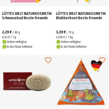
LÜTTES WELT NATURKOSMETIK
LÜTTES WELT NATURKOSMETIK
Schmusebad Beste Freunde
Blubberboot Beste Freunde
2,29 €
3,29 €
/
80
g
/
70
g
0,03 € / 1 g
47,00 € / 1 kg
Online verfügbar
Online verfügbar
In die Filiale lieferbar
In die Filiale lieferbar