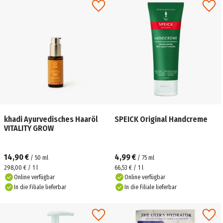
khadi Ayurvedisches Haaröl
SPEICK Original Handcreme
VITALITY GROW
14,90 €
4,99 €
/
50
ml
/
75
ml
298,00 € / 1 l
66,53 € / 1 l
Online verfügbar
Online verfügbar
In die Filiale lieferbar
In die Filiale lieferbar