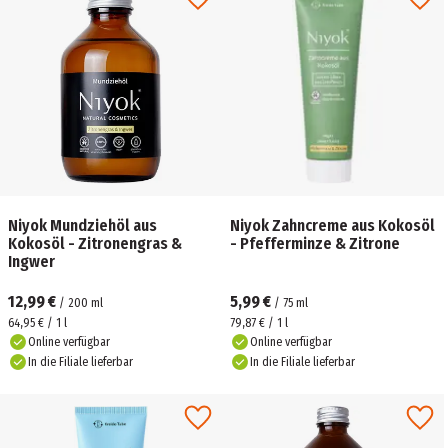
Niyok Mundziehöl aus
Niyok Zahncreme aus Kokosöl
Kokosöl - Zitronengras &
- Pfefferminze & Zitrone
Ingwer
12,99 €
5,99 €
/
200
ml
/
75
ml
64,95 € / 1 l
79,87 € / 1 l
Online verfügbar
Online verfügbar
In die Filiale lieferbar
In die Filiale lieferbar