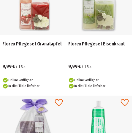
Florex Pflegeset Granatapfel
Florex Pflegeset Eisenkraut
9,99 €
9,99 €
/
1
Stk.
/
1
Stk.
Online verfügbar
Online verfügbar
In die Filiale lieferbar
In die Filiale lieferbar