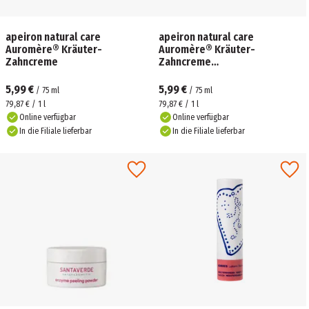
apeiron natural care
apeiron natural care
Auromère® Kräuter-
Auromère® Kräuter-
Zahncreme
Zahncreme
Homöopathieverträglich
5,99 €
5,99 €
/
75
ml
/
75
ml
79,87 € / 1 l
79,87 € / 1 l
Online verfügbar
Online verfügbar
In die Filiale lieferbar
In die Filiale lieferbar