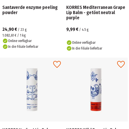
Santaverde enzyme peeling
KORRES Mediterranean Grape
powder
Lip Balm - getönt neutral
purple
24,90 €
9,99 €
/
23
g
/
4.5
g
1.082,61 € / 1 kg
Online verfügbar
Online verfügbar
In die Filiale lieferbar
In die Filiale lieferbar