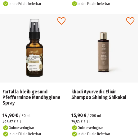
In die Filiale lieferbar
In die Filiale lieferbar
Farfalla bleib gesund
khadi Ayurvedic Elixir
Pfefferminze Mundhygiene
Shampoo Shining Shikakai
Spray
14,90 €
15,90 €
/
30
ml
/
200
ml
496,67 € / 1 l
79,50 € / 1 l
Online verfügbar
Online verfügbar
In die Filiale lieferbar
In die Filiale lieferbar