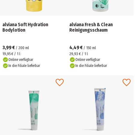
alviana Soft Hydration
alviana Fresh & Clean
Bodylotion
Reinigungsschaum
3,99 €
4,49 €
/
200
ml
/
150
ml
19,95 € / 1 l
29,93 € / 1 l
Online verfügbar
Online verfügbar
In die Filiale lieferbar
In die Filiale lieferbar