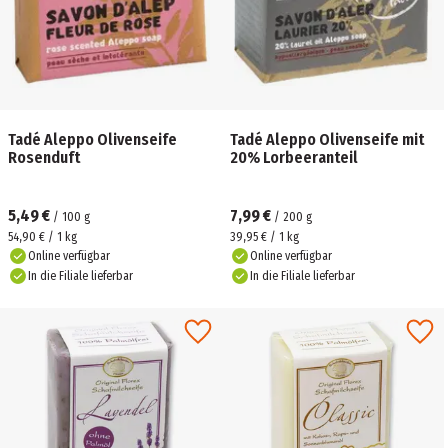
Tadé Aleppo Olivenseife
Tadé Aleppo Olivenseife mit
Rosenduft
20% Lorbeeranteil
5,49 €
7,99 €
/
100
g
/
200
g
54,90 € / 1 kg
39,95 € / 1 kg
Online verfügbar
Online verfügbar
In die Filiale lieferbar
In die Filiale lieferbar