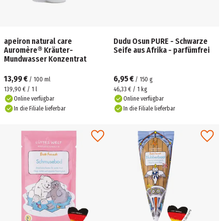
apeiron natural care
Dudu Osun PURE - Schwarze
Auromère® Kräuter-
Seife aus Afrika - parfümfrei
Mundwasser Konzentrat
13,99 €
6,95 €
/
100
ml
/
150
g
139,90 € / 1 l
46,33 € / 1 kg
Online verfügbar
Online verfügbar
In die Filiale lieferbar
In die Filiale lieferbar