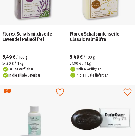
Florex Schafsmilchseife
Florex Schafsmilchseife
Lavendel Palmölfrei
Classic Palmölfrei
5,49 €
5,49 €
/
100
g
/
100
g
54,90 € / 1 kg
54,90 € / 1 kg
Online verfügbar
Online verfügbar
In die Filiale lieferbar
In die Filiale lieferbar