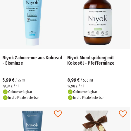
Niyok Zahncreme aus Kokosöl
Niyok Mundspülung mit
- Eisminze
Kokosöl - Pfefferminze
5,99 €
8,99 €
/
75
ml
/
500
ml
79,87 € / 1 l
17,98 € / 1 l
Online verfügbar
Online verfügbar
In die Filiale lieferbar
In die Filiale lieferbar