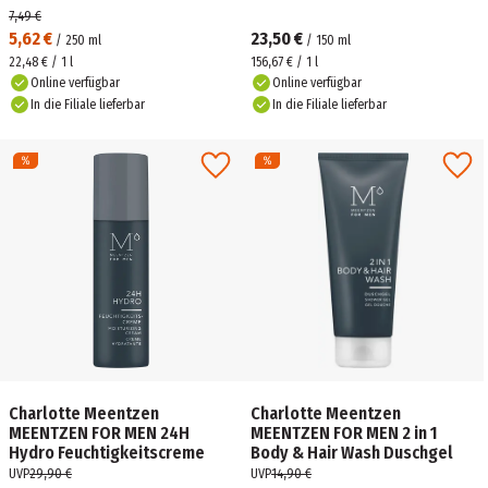
7,49 €
5,62 €
23,50 €
/
250
ml
/
150
ml
22,48 € / 1 l
156,67 € / 1 l
Online verfügbar
Online verfügbar
In die Filiale lieferbar
In die Filiale lieferbar
Charlotte Meentzen
Charlotte Meentzen
MEENTZEN FOR MEN 24H
MEENTZEN FOR MEN 2 in 1
Hydro Feuchtigkeitscreme
Body & Hair Wash Duschgel
UVP
29,90 €
UVP
14,90 €