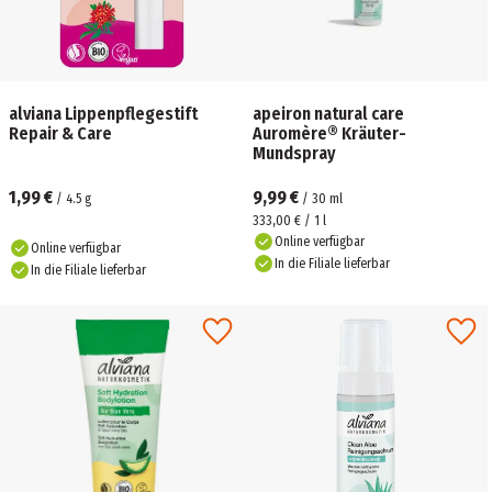
alviana Lippenpflegestift
apeiron natural care
Repair & Care
Auromère® Kräuter-
Mundspray
1,99 €
9,99 €
/
4.5
g
/
30
ml
333,00 € / 1 l
Online verfügbar
Online verfügbar
In die Filiale lieferbar
In die Filiale lieferbar