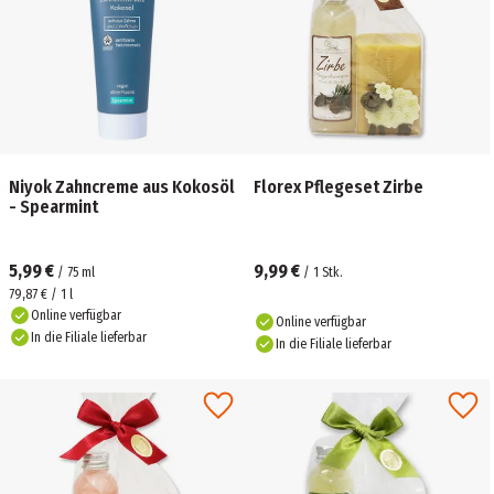
Niyok Zahncreme aus Kokosöl
Florex Pflegeset Zirbe
- Spearmint
5,99 €
9,99 €
/
75
ml
/
1
Stk.
79,87 € / 1 l
Online verfügbar
Online verfügbar
In die Filiale lieferbar
In die Filiale lieferbar