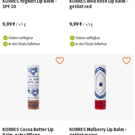
KORRES Yoghurt Lip Balm -
KORRES Wild Rose Lip Balm -
SPF 20
getönt red
9,99 €
9,99 €
/
4.5
g
/
4.5
g
Online verfügbar
Online verfügbar
In die Filiale lieferbar
In die Filiale lieferbar
KORRES Cocoa Butter Lip
KORRES Mulberry Lip Balm -
Balm-extra Pflege
getönt mauve