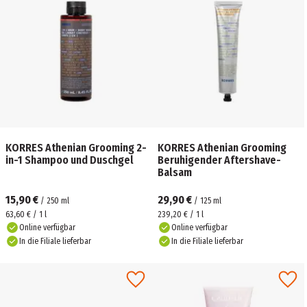
KORRES Athenian Grooming 2-
KORRES Athenian Grooming
in-1 Shampoo und Duschgel
Beruhigender Aftershave-
Balsam
15,90 €
29,90 €
/
250
ml
/
125
ml
63,60 € / 1 l
239,20 € / 1 l
Online verfügbar
Online verfügbar
In die Filiale lieferbar
In die Filiale lieferbar