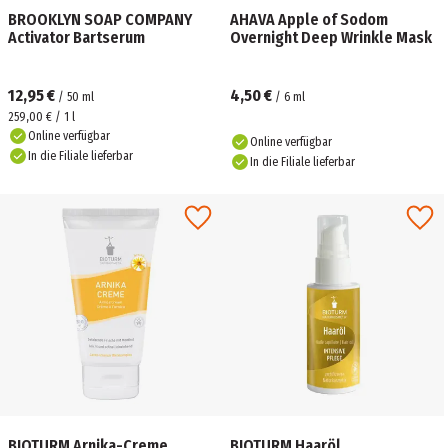
BROOKLYN SOAP COMPANY
AHAVA Apple of Sodom
Activator Bartserum
Overnight Deep Wrinkle Mask
12,95 €
4,50 €
/
50
ml
/
6
ml
259,00 € / 1 l
Online verfügbar
Online verfügbar
In die Filiale lieferbar
In die Filiale lieferbar
BIOTURM Arnika-Creme
BIOTURM Haaröl