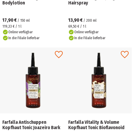
Bodylotion
Hairspray
17,90 €
13,90 €
/
150
ml
/
200
ml
119,33 € / 1 l
69,50 € / 1 l
Online verfügbar
Online verfügbar
In die Filiale lieferbar
In die Filiale lieferbar
Farfalla Antischuppen
Farfalla Vitality & Volume
Kopfhaut Tonic Joazeiro Bark
Kopfhaut Tonic Bioflavonoid