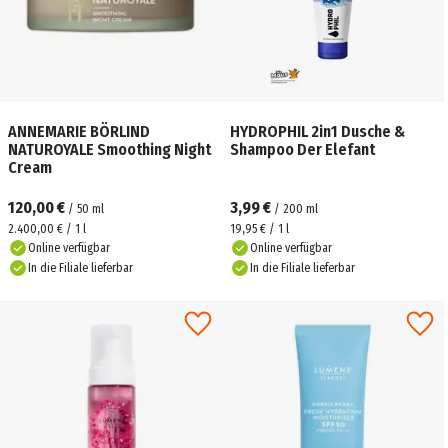
ANNEMARIE BÖRLIND
HYDROPHIL 2in1 Dusche &
NATUROYALE Smoothing Night
Shampoo Der Elefant
Cream
120,00 €
3,99 €
/
50
ml
/
200
ml
2.400,00 € / 1 l
19,95 € / 1 l
Online verfügbar
Online verfügbar
In die Filiale lieferbar
In die Filiale lieferbar