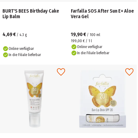
BURT'S BEES Birthday Cake
Farfalla SOS After Sun E+ Aloe
Lip Balm
Vera Gel
4,69 €
19,90 €
/
4.3
g
/
100
ml
199,00 € / 1 l
Online verfügbar
Online verfügbar
In die Filiale lieferbar
In die Filiale lieferbar