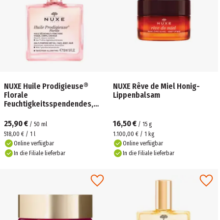
NUXE Huile Prodigieuse®
NUXE Rêve de Miel Honig-
Florale
Lippenbalsam
Feuchtigkeitsspendendes,
antioxidatives und
regenerierendes Öl
25,90 €
16,50 €
/
50
ml
/
15
g
518,00 € / 1 l
1.100,00 € / 1 kg
Online verfügbar
Online verfügbar
In die Filiale lieferbar
In die Filiale lieferbar