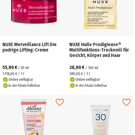
NUXE Merveillance Lift Die
NUXE Huile Prodigieuse®
pudrige Lifting-Creme
Multifunktions-Trockenöl für
Gesicht, Körper und Haar
55,90 €
38,90 €
/
50
ml
/
100
ml
1.118,00 € / 1 l
389,00 € / 1 l
Online verfügbar
Online verfügbar
In die Filiale lieferbar
In die Filiale lieferbar