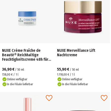
NUXE Crème Fraîche de
NUXE Merveillance Lift
Beauté® Reichhaltige
Nachtcreme
Feuchtigkeitscreme 48h für
trockene Haut
36,90 €
55,90 €
/
50
ml
/
50
ml
738,00 € / 1 l
1.118,00 € / 1 l
Online verfügbar
Online verfügbar
In die Filiale lieferbar
In die Filiale lieferbar