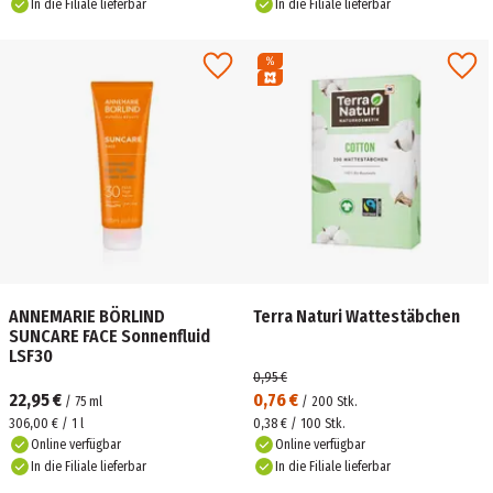
In die Filiale lieferbar
In die Filiale lieferbar
ANNEMARIE BÖRLIND
Terra Naturi Wattestäbchen
SUNCARE FACE Sonnenfluid
LSF30
0,95 €
22,95 €
0,76 €
/
75
ml
/
200
Stk.
306,00 € / 1 l
0,38 € / 100 Stk.
Online verfügbar
Online verfügbar
In die Filiale lieferbar
In die Filiale lieferbar