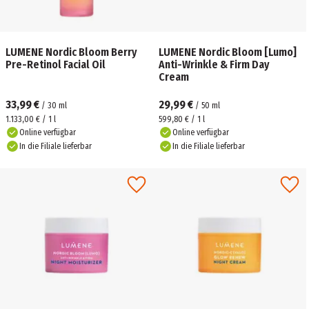
LUMENE Nordic Bloom Berry
LUMENE Nordic Bloom [Lumo]
Pre-Retinol Facial Oil
Anti-Wrinkle & Firm Day
Cream
33,99 €
29,99 €
/
30
ml
/
50
ml
1.133,00 € / 1 l
599,80 € / 1 l
Online verfügbar
Online verfügbar
In die Filiale lieferbar
In die Filiale lieferbar