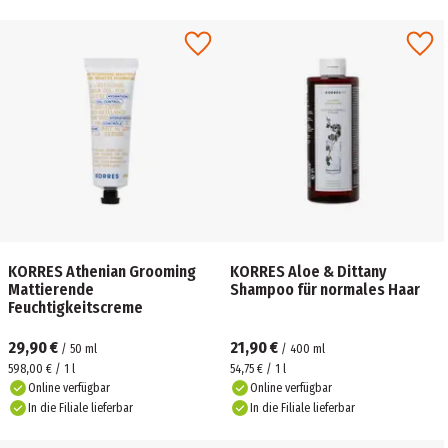
KORRES Athenian Grooming
KORRES Aloe & Dittany
Mattierende
Shampoo für normales Haar
Feuchtigkeitscreme
29,90 €
21,90 €
/
50
ml
/
400
ml
598,00 € / 1 l
54,75 € / 1 l
Online verfügbar
Online verfügbar
In die Filiale lieferbar
In die Filiale lieferbar