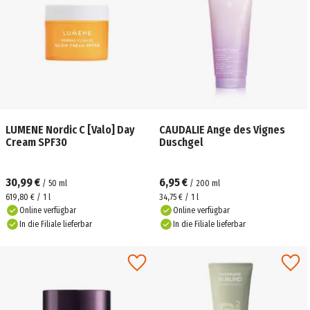
LUMENE Nordic C [Valo] Day
CAUDALIE Ange des Vignes
Cream SPF30
Duschgel
30,99 €
6,95 €
/
50
ml
/
200
ml
619,80 € / 1 l
34,75 € / 1 l
Online verfügbar
Online verfügbar
In die Filiale lieferbar
In die Filiale lieferbar