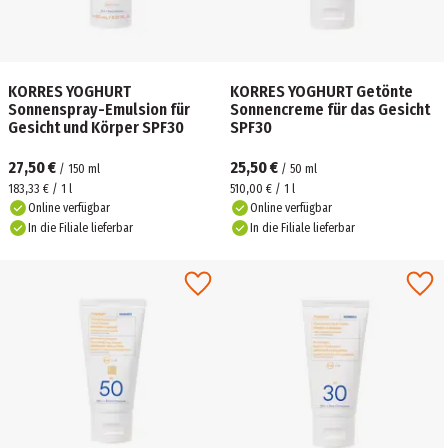
KORRES YOGHURT
KORRES YOGHURT Getönte
Sonnenspray-Emulsion für
Sonnencreme für das Gesicht
Gesicht und Körper SPF30
SPF30
27,50 €
25,50 €
/
150
ml
/
50
ml
183,33 € / 1 l
510,00 € / 1 l
Online verfügbar
Online verfügbar
In die Filiale lieferbar
In die Filiale lieferbar