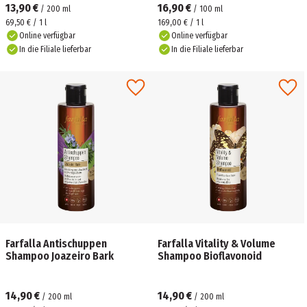
13,90 €
16,90 €
/
200
ml
/
100
ml
69,50 € / 1 l
169,00 € / 1 l
Online verfügbar
Online verfügbar
In die Filiale lieferbar
In die Filiale lieferbar
Farfalla Antischuppen
Farfalla Vitality & Volume
Shampoo Joazeiro Bark
Shampoo Bioflavonoid
14,90 €
14,90 €
/
200
ml
/
200
ml