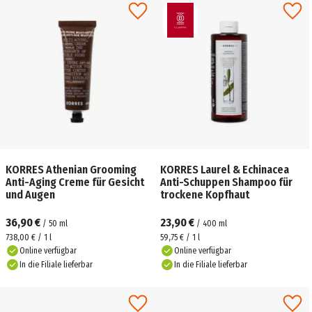
KORRES Athenian Grooming
KORRES Laurel & Echinacea
Anti-Aging Creme für Gesicht
Anti-Schuppen Shampoo für
und Augen
trockene Kopfhaut
36,90 €
23,90 €
/
50
ml
/
400
ml
738,00 € / 1 l
59,75 € / 1 l
Online verfügbar
Online verfügbar
In die Filiale lieferbar
In die Filiale lieferbar