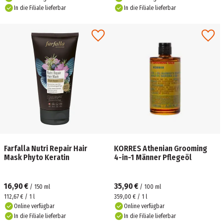
In die Filiale lieferbar
In die Filiale lieferbar
Farfalla Nutri Repair Hair
KORRES Athenian Grooming
Mask Phyto Keratin
4-in-1 Männer Pflegeöl
16,90 €
35,90 €
/
150
ml
/
100
ml
112,67 € / 1 l
359,00 € / 1 l
Online verfügbar
Online verfügbar
In die Filiale lieferbar
In die Filiale lieferbar