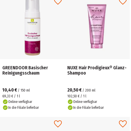
GREENDOOR Basischer
NUXE Hair Prodigieux® Glanz-
Reinigungsschaum
Shampoo
10,40 €
20,50 €
/
150
ml
/
200
ml
69,33 € / 1 l
102,50 € / 1 l
Online verfügbar
Online verfügbar
In die Filiale lieferbar
In die Filiale lieferbar