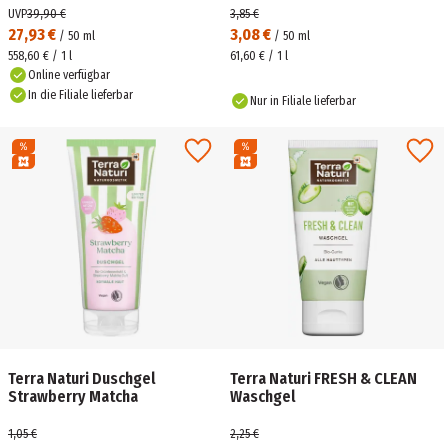
UVP
39,90 €
3,85 €
27,93 €
3,08 €
/
50
ml
/
50
ml
558,60 € / 1 l
61,60 € / 1 l
Online verfügbar
In die Filiale lieferbar
Nur in Filiale lieferbar
Terra Naturi Duschgel
Terra Naturi FRESH & CLEAN
Strawberry Matcha
Waschgel
1,05 €
2,25 €