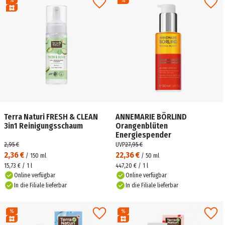
Terra Naturi FRESH & CLEAN
ANNEMARIE BÖRLIND
3in1 Reinigungsschaum
Orangenblüten
Energiespender
2,95 €
UVP
27,95 €
2,36 €
22,36 €
/
150
ml
/
50
ml
15,73 € / 1 l
447,20 € / 1 l
Online verfügbar
Online verfügbar
In die Filiale lieferbar
In die Filiale lieferbar