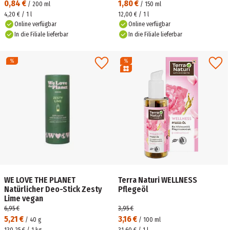
0,84 €
1,80 €
/
200
ml
/
150
ml
4,20 € / 1 l
12,00 € / 1 l
Online verfügbar
Online verfügbar
In die Filiale lieferbar
In die Filiale lieferbar
WE LOVE THE PLANET
Terra Naturi WELLNESS
Natürlicher Deo-Stick Zesty
Pflegeöl
Lime vegan
6,95 €
3,95 €
5,21 €
3,16 €
/
40
g
/
100
ml