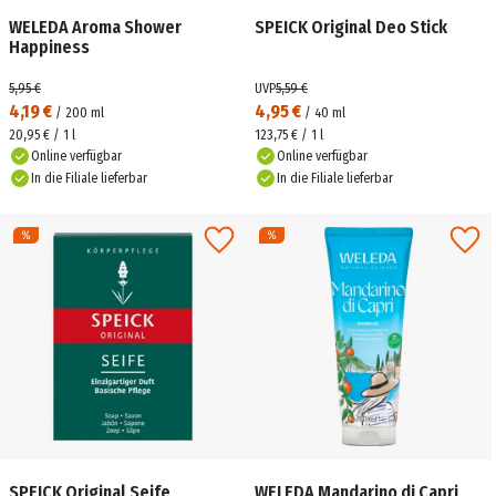
WELEDA Aroma Shower
SPEICK Original Deo Stick
Happiness
5,95 €
UVP
5,59 €
4,19 €
4,95 €
/
200
ml
/
40
ml
20,95 € / 1 l
123,75 € / 1 l
Online verfügbar
Online verfügbar
In die Filiale lieferbar
In die Filiale lieferbar
SPEICK Original Seife
WELEDA Mandarino di Capri