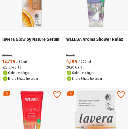
lavera Glow by Nature Serum
WELEDA Aroma Shower Relax
16,95 €
5,95 €
12,71 €
4,19 €
/
30
ml
/
200
ml
423,67 € / 1 l
20,95 € / 1 l
Online verfügbar
Online verfügbar
In die Filiale lieferbar
In die Filiale lieferbar