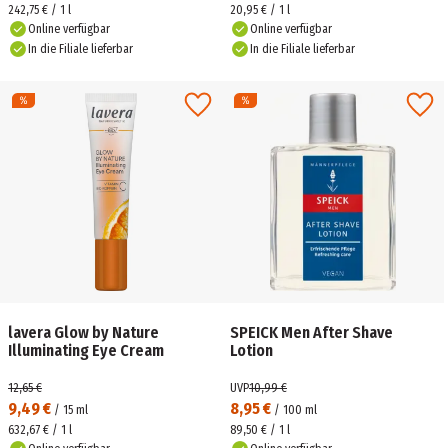
242,75 € / 1 l
20,95 € / 1 l
Online verfügbar
Online verfügbar
In die Filiale lieferbar
In die Filiale lieferbar
lavera Glow by Nature
SPEICK Men After Shave
Illuminating Eye Cream
Lotion
12,65 €
UVP
10,99 €
9,49 €
8,95 €
/
15
ml
/
100
ml
632,67 € / 1 l
89,50 € / 1 l