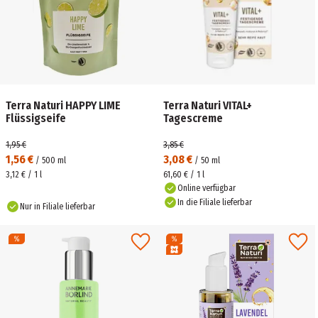
Terra Naturi HAPPY LIME
Terra Naturi VITAL+
Flüssigseife
Tagescreme
1,95 €
3,85 €
1,56 €
3,08 €
/
500
ml
/
50
ml
3,12 € / 1 l
61,60 € / 1 l
Online verfügbar
In die Filiale lieferbar
Nur in Filiale lieferbar