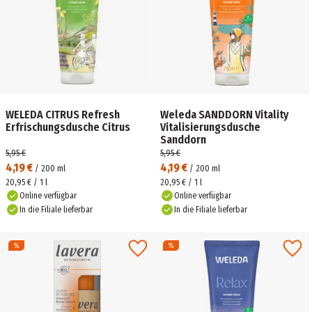
WELEDA CITRUS Refresh
Weleda SANDDORN Vitality
Erfrischungsdusche Citrus
Vitalisierungsdusche
Sanddorn
5,95 €
5,95 €
4,19 €
4,19 €
/
200
ml
/
200
ml
20,95 € / 1 l
20,95 € / 1 l
Online verfügbar
Online verfügbar
In die Filiale lieferbar
In die Filiale lieferbar