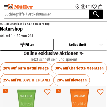
Zur Navigation
Zum Hauptinhalt
springen
springen
Suchbegriffe / Artikelnummer
MÜLLER Deutschland
Sale
Naturshop
Naturshop
Artikel 1 – 60 von 241
Filter
Beliebtheit
Online exklusive Aktionen ✨
Jetzt schnell sein und sparen!
20% auf Terra Naturi Pflege
30% auf Charlotte Meentzen
25% auf WE LOVE THE PLANET
20% auf Biovegan