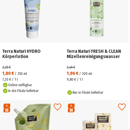
Terra Naturi HYDRO
Terra Naturi FRESH & CLEAN
Körperlotion
Mizellenreinigungswasser
2,25 €
2,45 €
1,80 €
1,96 €
/
250
ml
/
200
ml
7,20 € / 1 l
9,80 € / 1 l
Online verfügbar
In die Filiale lieferbar
Nur in Filiale lieferbar