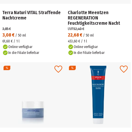
Terra Naturi VITAL Straffende
Charlotte Meentzen
Nachtcreme
REGENERATION
Feuchtigkeitscreme Nacht
3,85 €
UVP
32,40 €
3,08 €
22,68 €
/
50
ml
/
50
ml
61,60 € / 1 l
453,60 € / 1 l
Online verfügbar
Online verfügbar
In die Filiale lieferbar
In die Filiale lieferbar