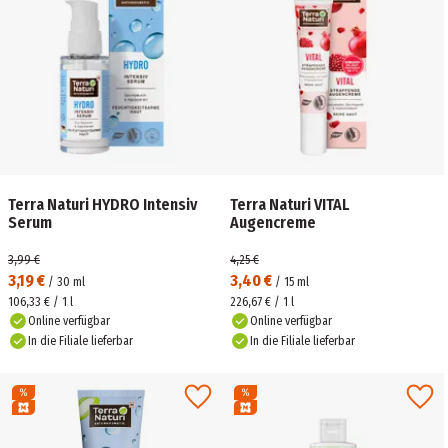
Terra Naturi HYDRO Intensiv
Terra Naturi VITAL
Serum
Augencreme
3,99 €
4,25 €
3,19 €
3,40 €
/
30
ml
/
15
ml
106,33 € / 1 l
226,67 € / 1 l
Online verfügbar
Online verfügbar
In die Filiale lieferbar
In die Filiale lieferbar