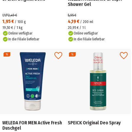
Shower Gel
UVP
2,49 €
5,95 €
1,95 €
4,19 €
/
100
g
/
200
ml
19,50 € / 1 kg
20,95 € / 1 l
Online verfügbar
Online verfügbar
In die Filiale lieferbar
In die Filiale lieferbar
WELEDA FOR MEN Active Fresh
SPEICK Original Deo Spray
Duschgel