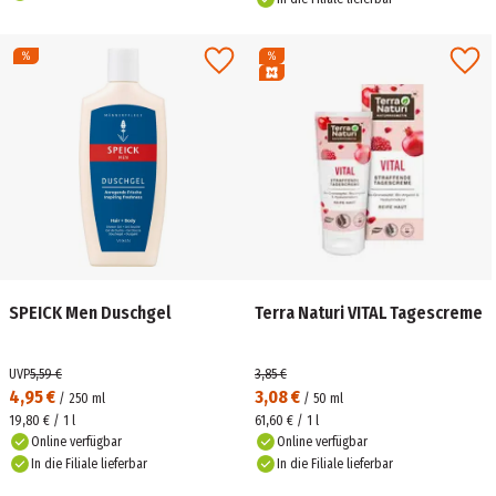
SPEICK Men Duschgel
Terra Naturi VITAL Tagescreme
UVP
5,59 €
3,85 €
4,95 €
3,08 €
/
250
ml
/
50
ml
19,80 € / 1 l
61,60 € / 1 l
Online verfügbar
Online verfügbar
In die Filiale lieferbar
In die Filiale lieferbar