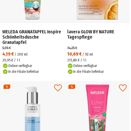
WELEDA GRANATAPFEL Inspire
lavera GLOW BY NATURE
Schönheitsdusche
Tagespflege
Granatapfel
5,95 €
14,25 €
4,19 €
10,69 €
/
200
ml
/
50
ml
20,95 € / 1 l
213,80 € / 1 l
Online verfügbar
Online verfügbar
In die Filiale lieferbar
In die Filiale lieferbar