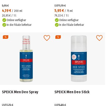
5,95 €
UVP
7,79 €
4,19 €
5,95 €
/
200
ml
/
75
ml
20,95 € / 1 l
79,33 € / 1 l
Online verfügbar
Online verfügbar
In die Filiale lieferbar
In die Filiale lieferbar
SPEICK Men Deo Spray
SPEICK Men Deo Stick
UVP
7,79 €
UVP
5,89 €