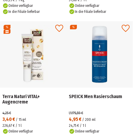
130,25 € / 1 kg
31,60 € / 1 l
Online verfügbar
Online verfügbar
In die Filiale lieferbar
In die Filiale lieferbar
Terra Naturi VITAL+
SPEICK Men Rasierschaum
Augencreme
4,25 €
UVP
5,59 €
3,40 €
4,95 €
/
15
ml
/
200
ml
226,67 € / 1 l
24,75 € / 1 l
Online verfügbar
Online verfügbar