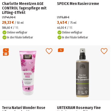
Charlotte Meentzen AGE
SPEICK Men Rasiercreme
CONTROL Tagespflege mit
Lifting-Effekt
UVP
41,90 €
UVP
3,89 €
29,33 €
3,45 €
/
50
ml
/
75
ml
586,60 € / 1 l
46,00 € / 1 l
Online verfügbar
Online verfügbar
In die Filiale lieferbar
In die Filiale lieferbar
Terra Naturi Wonder Rose
URTEKRAM Rosemary Fine