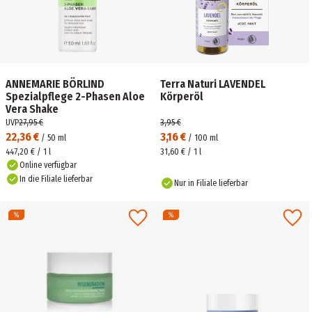
ANNEMARIE BÖRLIND
Terra Naturi LAVENDEL
Spezialpflege 2-Phasen Aloe
Körperöl
Vera Shake
UVP
27,95 €
3,95 €
22,36 €
3,16 €
/
50
ml
/
100
ml
447,20 € / 1 l
31,60 € / 1 l
Online verfügbar
In die Filiale lieferbar
Nur in Filiale lieferbar