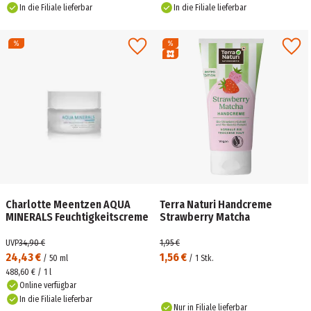
In die Filiale lieferbar
In die Filiale lieferbar
Charlotte Meentzen AQUA
Terra Naturi Handcreme
MINERALS Feuchtigkeitscreme
Strawberry Matcha
UVP
34,90 €
1,95 €
24,43 €
1,56 €
/
50
ml
/
1
Stk.
488,60 € / 1 l
Online verfügbar
In die Filiale lieferbar
Nur in Filiale lieferbar