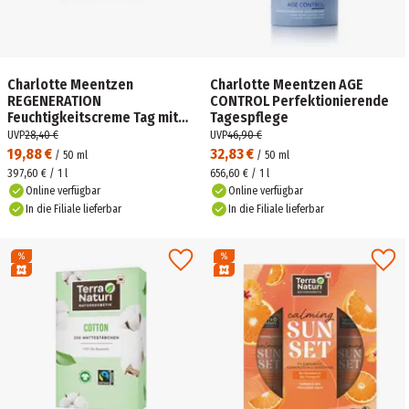
Charlotte Meentzen
Charlotte Meentzen AGE
REGENERATION
CONTROL Perfektionierende
Feuchtigkeitscreme Tag mit
Tagespflege
UV-Schutz
UVP
28,40 €
UVP
46,90 €
19,88 €
32,83 €
/
50
ml
/
50
ml
397,60 € / 1 l
656,60 € / 1 l
Online verfügbar
Online verfügbar
In die Filiale lieferbar
In die Filiale lieferbar