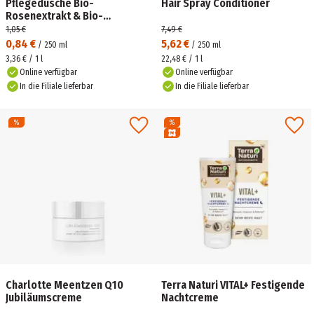
Pflegedusche Bio-
Hair Spray Conditioner
Rosenextrakt & Bio-
Ysopextrakt
1,05 €
7,49 €
0,84 €
5,62 €
/
250
ml
/
250
ml
3,36 € / 1 l
22,48 € / 1 l
Online verfügbar
Online verfügbar
In die Filiale lieferbar
In die Filiale lieferbar
Charlotte Meentzen Q10
Terra Naturi VITAL+ Festigende
Jubiläumscreme
Nachtcreme