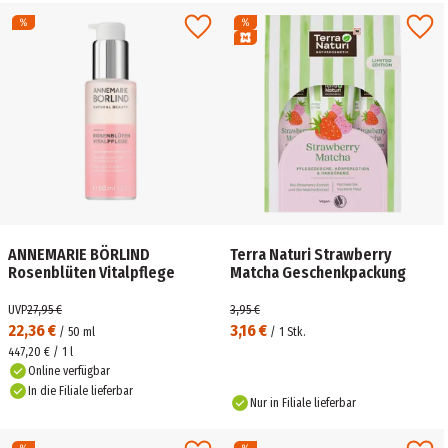
ANNEMARIE BÖRLIND
Terra Naturi Strawberry
Rosenblüten Vitalpflege
Matcha Geschenkpackung
UVP
27,95 €
3,95 €
22,36 €
3,16 €
/
50
ml
/
1
Stk.
447,20 € / 1 l
Online verfügbar
In die Filiale lieferbar
Nur in Filiale lieferbar