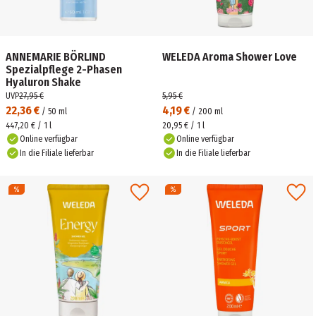
ANNEMARIE BÖRLIND
WELEDA Aroma Shower Love
Spezialpflege 2-Phasen
Hyaluron Shake
UVP
27,95 €
5,95 €
22,36 €
4,19 €
/
50
ml
/
200
ml
447,20 € / 1 l
20,95 € / 1 l
Online verfügbar
Online verfügbar
In die Filiale lieferbar
In die Filiale lieferbar