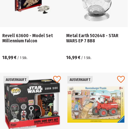
Revell 63600 - Model Set
Metal Earth 502648 - STAR
Millennium Falcon
WARS EP 7 BB8
18,99 €
16,99 €
/
1
Stk.
/
1
Stk.
AUSVERKAUFT
AUSVERKAUFT