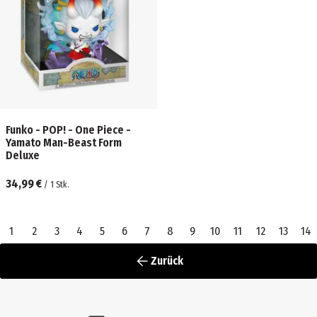
Funko - POP! - One Piece -
Yamato Man-Beast Form
Deluxe
34,99 €
/
1
Stk.
1
2
3
4
5
6
7
8
9
10
11
12
13
14
Zurück