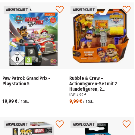
AUSVERKAUFT
AUSVERKAUFT
Paw Patrol: Grand Prix -
Rubble & Crew –
Playstation 5
Actionfiguren-Set mit 2
Hundefiguren, 2
Bauspielzeugen und 85g
UVP
14,99 €
Kinetic Sand Build-it-Sand,
19,99 €
9,99 €
/
1
Stk.
/
1
Stk.
sortiert, 1 Stück
AUSVERKAUFT
AUSVERKAUFT