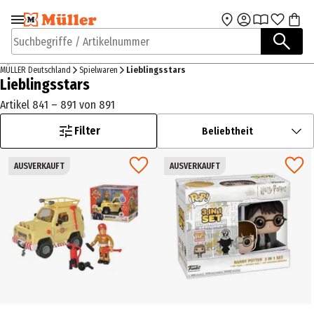
Zur Navigation
Zum Hauptinhalt
springen
springen
Suchbegriffe / Artikelnummer
MÜLLER Deutschland
Spielwaren
Lieblingsstars
Lieblingsstars
Artikel 841 – 891 von 891
Filter
Beliebtheit
AUSVERKAUFT
AUSVERKAUFT