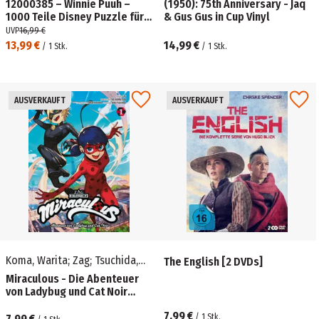
12000385 – Winnie Puuh –
(1950): 75th Anniversary - Jaq
1000 Teile Disney Puzzle für
& Gus Gus in Cup Vinyl
Erwachsene und Kinder ab 14
UVP
16,99 €
Jahren
13,99 €
14,99 €
/
1
Stk.
/
1
Stk.
AUSVERKAUFT
AUSVERKAUFT
Koma, Warita; Zag; Tsuchida,
The English [2 DVDs]
Riku
Miraculous - Die Abenteuer
von Ladybug und Cat Noir
(Manga) 01 - Bd. 1
7,99 €
7,99 €
/
1
Stk.