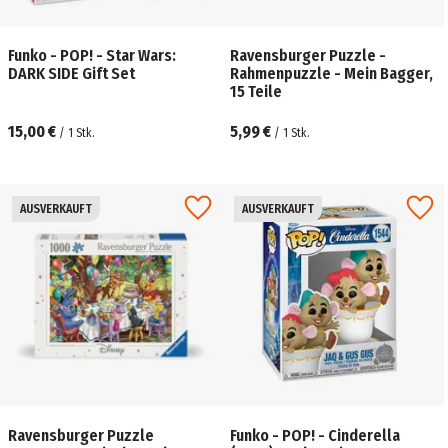
Funko - POP! - Star Wars:
Ravensburger Puzzle -
DARK SIDE Gift Set
Rahmenpuzzle - Mein Bagger,
15 Teile
15,00 €
5,99 €
/
1
Stk.
/
1
Stk.
AUSVERKAUFT
AUSVERKAUFT
Ravensburger Puzzle
Funko - POP! - Cinderella