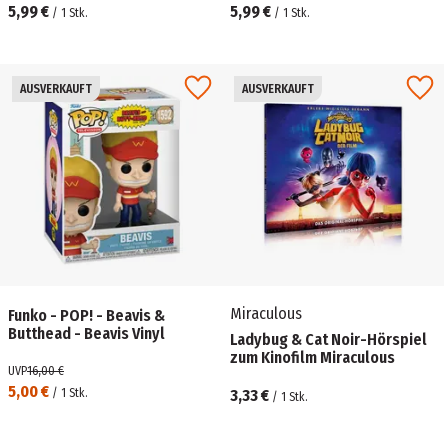
5,99 €
5,99 €
/
1
Stk.
/
1
Stk.
AUSVERKAUFT
AUSVERKAUFT
Miraculous
Funko - POP! - Beavis &
Butthead - Beavis Vinyl
Ladybug & Cat Noir-Hörspiel
zum Kinofilm Miraculous
UVP
16,00 €
5,00 €
/
1
Stk.
3,33 €
/
1
Stk.