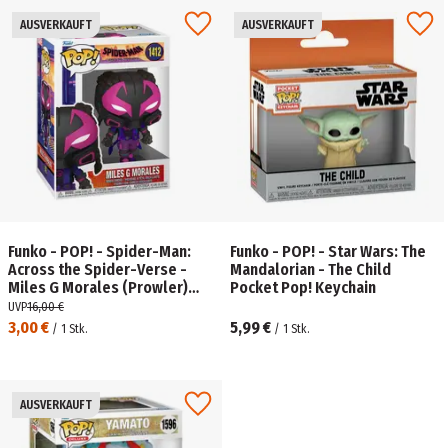
AUSVERKAUFT
AUSVERKAUFT
Funko - POP! - Spider-Man:
Funko - POP! - Star Wars: The
Across the Spider-Verse -
Mandalorian - The Child
Miles G Morales (Prowler)
Pocket Pop! Keychain
Vinyl
UVP
16,00 €
3,00 €
5,99 €
/
1
Stk.
/
1
Stk.
AUSVERKAUFT