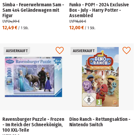
Simba - Feuerwehrmann Sam -
Funko - POP! - 2024 Exclusive
Sam 4x4 Geländewagen mit
Box - July - Harry Potter -
Figur
Assembled
UVP
24,99 €
UVP
16,00 €
12,49 €
12,00 €
/
1
Stk.
/
1
Stk.
AUSVERKAUFT
AUSVERKAUFT
Ravensburger Puzzle - Frozen
Dino Ranch - Rettungsaktion -
- Im Reich der Schneekönigin,
Nintendo Switch
100 XXL-Teile