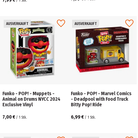
/
1
Stk.
AUSVERKAUFT
AUSVERKAUFT
Funko - POP! - Muppets -
Funko - POP! - Marvel Comics
Animal on Drums NYCC 2024
- Deadpool with Food Truck
Exclusive Vinyl
Bitty Pop! Ride
7,00 €
6,99 €
/
1
Stk.
/
1
Stk.