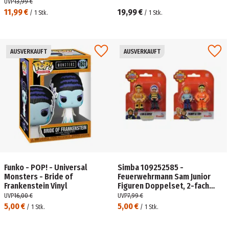
UVP
13,99 €
11,99 €
19,99 €
/
1
Stk.
/
1
Stk.
AUSVERKAUFT
AUSVERKAUFT
Funko - POP! - Universal
Simba 109252585 -
Monsters - Bride of
Feuerwehrmann Sam Junior
Frankenstein Vinyl
Figuren Doppelset, 2-fach
sortiert
UVP
16,00 €
UVP
7,99 €
5,00 €
5,00 €
/
1
Stk.
/
1
Stk.