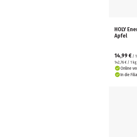
HOLY Ene
Apfel
14,99 €
/
1
142,76 € / 1 kg
Online ve
In die Fili