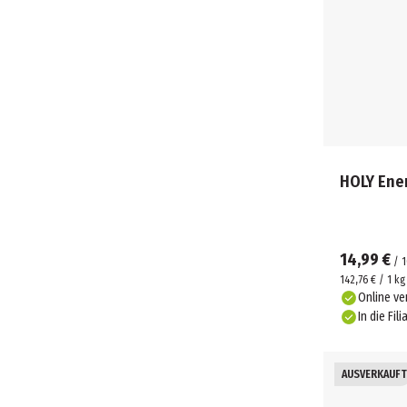
HOLY Ener
14,99 €
/
1
142,76 € / 1 kg
Online ve
In die Fili
AUSVERKAUFT