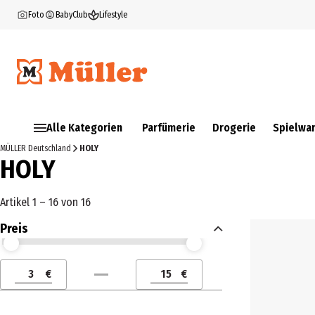
Foto
BabyClub
Lifestyle
Alle Kategorien
Parfümerie
Drogerie
Spielwa
MÜLLER Deutschland
HOLY
HOLY
Artikel 1 – 16 von 16
Preis
Preis (€) ab
Preis (€) bis
€
€
Preis (€) ab
Preis (€) bis