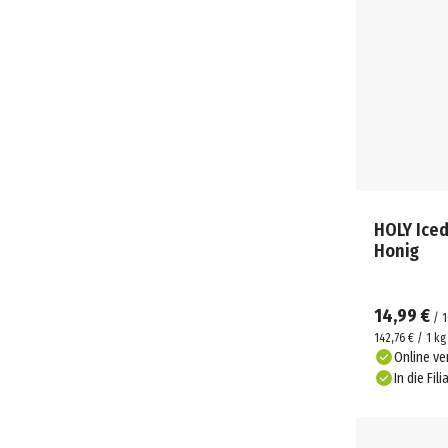
HOLY Iced
Honig
14,99 €
/
1
142,76 € / 1 kg
Online ve
In die Fili