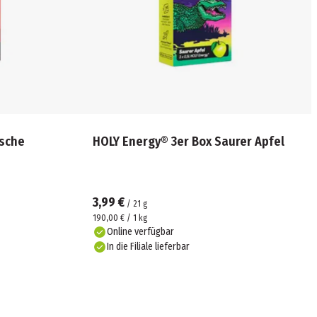
rsche
HOLY Energy® 3er Box Saurer Apfel
3,99 €
/
21
g
190,00 € / 1 kg
Online verfügbar
In die Filiale lieferbar