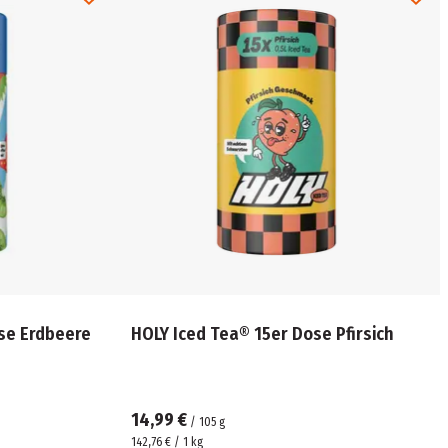
se Erdbeere
HOLY Iced Tea® 15er Dose Pfirsich
14,99 €
/
105
g
142,76 € / 1 kg