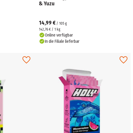
& Yuzu
14,99 €
/
105
g
142,76 € / 1 kg
Online verfügbar
In die Filiale lieferbar