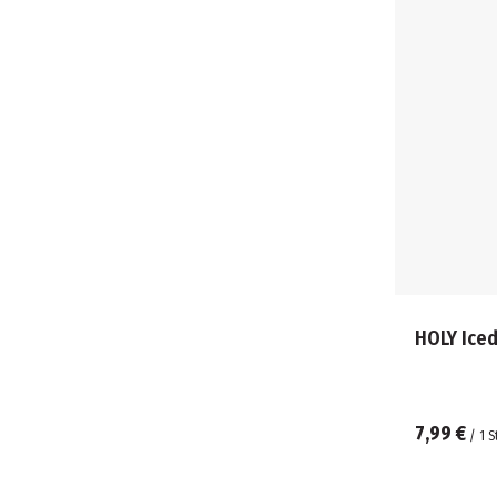
HOLY Iced
7,99 €
/
1
S