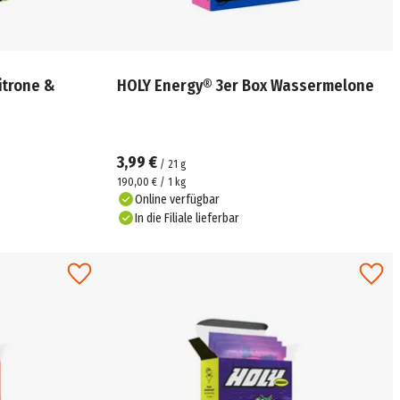
itrone &
HOLY Energy® 3er Box Wassermelone
3,99 €
/
21
g
190,00 € / 1 kg
Online verfügbar
In die Filiale lieferbar