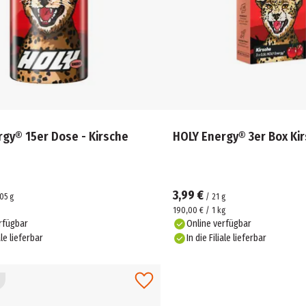
gy® 15er Dose - Kirsche
HOLY Energy® 3er Box Ki
3,99 €
05
g
/
21
g
190,00 € / 1 kg
rfügbar
Online verfügbar
ale lieferbar
In die Filiale lieferbar