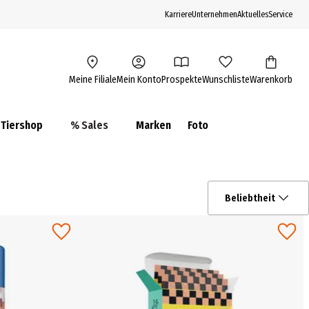
Karriere
Unternehmen
Aktuelles
Service
Meine Filiale
Mein Konto
Prospekte
Wunschliste
Warenkorb
Tiershop
% Sales
Marken
Foto
Beliebtheit