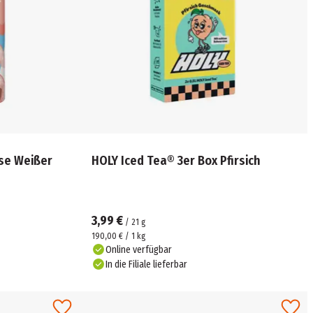
se Weißer
HOLY Iced Tea® 3er Box Pfirsich
3,99 €
/
21
g
190,00 € / 1 kg
Online verfügbar
In die Filiale lieferbar