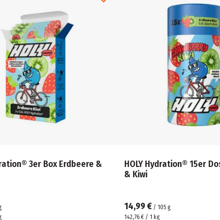
ration® 3er Box Erdbeere &
HOLY Hydration® 15er Do
& Kiwi
14,99 €
g
/
105
g
g
142,76 € / 1 kg