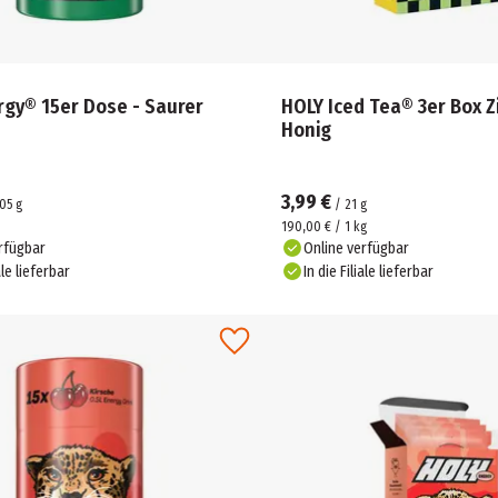
rgy® 15er Dose - Saurer
HOLY Iced Tea® 3er Box Z
Honig
3,99 €
05
g
/
21
g
190,00 € / 1 kg
rfügbar
Online verfügbar
ale lieferbar
In die Filiale lieferbar