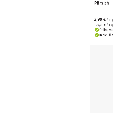
Pfirsich
3,99 €
/
21
190,00 € / 1 k
Online ve
In die Fili