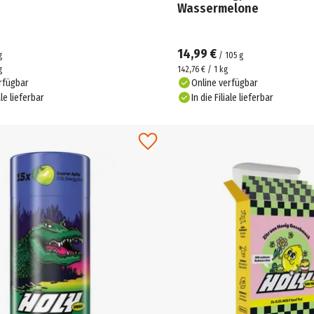
Wassermelone
14,99 €
g
/
105
g
g
142,76 € / 1 kg
rfügbar
Online verfügbar
ale lieferbar
In die Filiale lieferbar