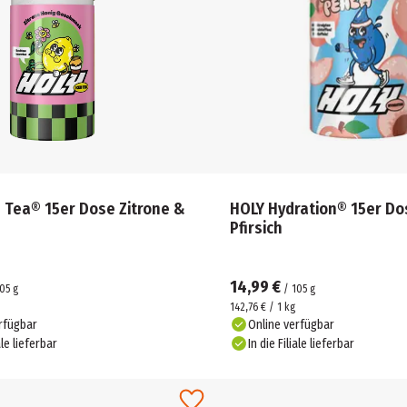
 Tea® 15er Dose Zitrone &
HOLY Hydration® 15er Do
Pfirsich
14,99 €
05
g
/
105
g
142,76 € / 1 kg
rfügbar
Online verfügbar
ale lieferbar
In die Filiale lieferbar