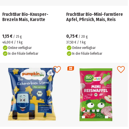
FruchtBar Bio-Knusper-
FruchtBar Bio-Mini-Farmtiere
Brezeln Mais, Karotte
Apfel, Pfirsich, Mais, Reis
1,15 €
0,75 €
/
25
g
/
20
g
46,00 € / 1 kg
37,50 € / 1 kg
Online verfügbar
Online verfügbar
In die Filiale lieferbar
In die Filiale lieferbar