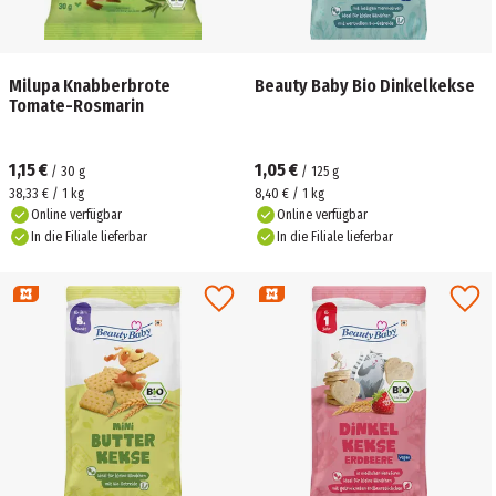
Milupa Knabberbrote
Beauty Baby Bio Dinkelkekse
Tomate-Rosmarin
1,15 €
1,05 €
/
30
g
/
125
g
38,33 € / 1 kg
8,40 € / 1 kg
Online verfügbar
Online verfügbar
In die Filiale lieferbar
In die Filiale lieferbar