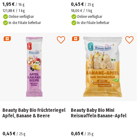
1,95 €
0,45 €
/
16
g
/
25
g
121,88 € / 1 kg
18,00 € / 1 kg
Online verfügbar
Online verfügbar
In die Filiale lieferbar
In die Filiale lieferbar
Beauty Baby Bio Früchteriegel
Beauty Baby Bio Mini
Apfel, Banane & Beere
Reiswaffeln Banane-Apfel
0,45 €
0,65 €
/
25
g
/
35
g