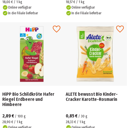
18,00 € / 1 kg
18,57 € / 1 kg
Online verfügbar
Online verfügbar
In die Filiale lieferbar
In die Filiale lieferbar
HiPP Bio Schildkröte Hafer
ALETE bewusst Bio Kinder-
Riegel Erdbeere und
Cracker Karotte-Rosmarin
Himbeere
2,89 €
0,85 €
/
100
g
/
30
g
28,90 € / 1 kg
28,33 € / 1 kg
Online verfügbar
Online verfügbar