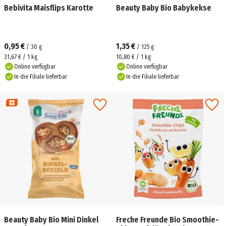
Bebivita Maisflips Karotte
Beauty Baby Bio Babykekse
0,95 €
1,35 €
/
30
g
/
125
g
31,67 € / 1 kg
10,80 € / 1 kg
Online verfügbar
Online verfügbar
In die Filiale lieferbar
In die Filiale lieferbar
Beauty Baby Bio Mini Dinkel
Freche Freunde Bio Smoothie-