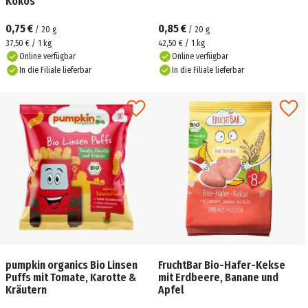
Kokos
0,75 €
0,85 €
/
20
g
/
20
g
37,50 € / 1 kg
42,50 € / 1 kg
Online verfügbar
Online verfügbar
In die Filiale lieferbar
In die Filiale lieferbar
pumpkin organics Bio Linsen
FruchtBar Bio-Hafer-Kekse
Puffs mit Tomate, Karotte &
mit Erdbeere, Banane und
Kräutern
Apfel