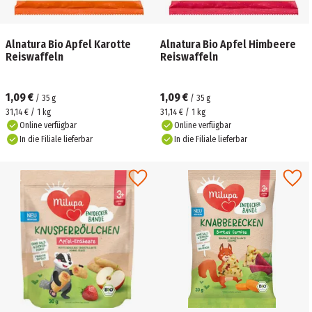
Alnatura Bio Apfel Karotte
Alnatura Bio Apfel Himbeere
Reiswaffeln
Reiswaffeln
1,09 €
1,09 €
/
35
g
/
35
g
31,14 € / 1 kg
31,14 € / 1 kg
Online verfügbar
Online verfügbar
In die Filiale lieferbar
In die Filiale lieferbar