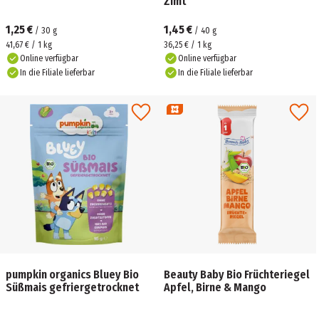
Zimt
1,25 €
1,45 €
/
30
g
/
40
g
41,67 € / 1 kg
36,25 € / 1 kg
Online verfügbar
Online verfügbar
In die Filiale lieferbar
In die Filiale lieferbar
pumpkin organics Bluey Bio
Beauty Baby Bio Früchteriegel
Süßmais gefriergetrocknet
Apfel, Birne & Mango