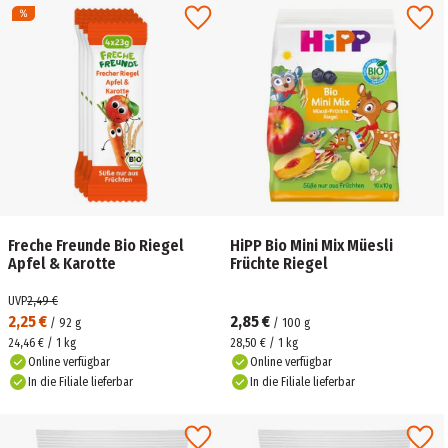
Freche Freunde Bio Riegel
HiPP Bio Mini Mix Müesli
Apfel & Karotte
Früchte Riegel
UVP
2,49 €
2,25 €
2,85 €
/
92
g
/
100
g
24,46 € / 1 kg
28,50 € / 1 kg
Online verfügbar
Online verfügbar
In die Filiale lieferbar
In die Filiale lieferbar