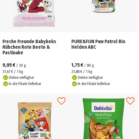
Freche Freunde Babykeks
PURE&FUN Paw Patrol Bio
Rübchen Rote Beete &
Helden ABC
Pastinake
0,95 €
1,75 €
/
30
g
/
80
g
31,67 € / 1 kg
21,88 € / 1 kg
Online verfügbar
Online verfügbar
In die Filiale lieferbar
In die Filiale lieferbar