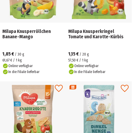
Milupa Knusperröllchen
Milupa Knusperkringel
Banane-Mango
Tomate und Karotte-Kürbis
1,85 €
1,15 €
/
30
g
/
20
g
61,67 € / 1 kg
57,50 € / 1 kg
Online verfügbar
Online verfügbar
In die Filiale lieferbar
In die Filiale lieferbar