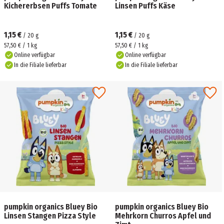
Kichererbsen Puffs Tomate
Linsen Puffs Käse
1,15 €
1,15 €
/
20
g
/
20
g
57,50 € / 1 kg
57,50 € / 1 kg
Online verfügbar
Online verfügbar
In die Filiale lieferbar
In die Filiale lieferbar
pumpkin organics Bluey Bio
pumpkin organics Bluey Bio
Linsen Stangen Pizza Style
Mehrkorn Churros Apfel und