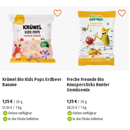
Krümel Bio Kids Pops Erdbeer
Freche Freunde Bio
Banane
Knuspersticks Bunter
Gemüsemix
1,15 €
1,15 €
/
20
g
/
30
g
57,50 € / 1 kg
38,33 € / 1 kg
Online verfügbar
Online verfügbar
In die Filiale lieferbar
In die Filiale lieferbar