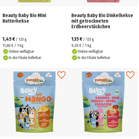
Beauty Baby Bio Mini
Beauty Baby Bio Dinkelkekse
Butterkekse
mit getrockneten
Erdbeerstückchen
1,45 €
1,15 €
/
125
g
/
125
g
11,60 € / 1 kg
9,20 € / 1 kg
Online verfügbar
Online verfügbar
In die Filiale lieferbar
In die Filiale lieferbar