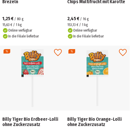
Brezeln
Chips Multifrucht mit Karotte
1,25 €
2,45 €
/
80
g
/
16
g
15,63 € / 1 kg
153,13 € / 1 kg
Online verfügbar
Online verfügbar
In die Filiale lieferbar
In die Filiale lieferbar
Billy Tiger Bio Erdbeer-Lolli
Billy Tiger Bio Orange-Lolli
ohne Zuckerzusatz
ohne Zuckerzusatz