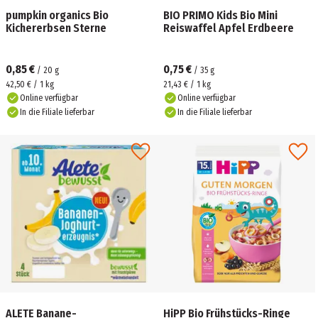
pumpkin organics Bio
BIO PRIMO Kids Bio Mini
Kichererbsen Sterne
Reiswaffel Apfel Erdbeere
0,85 €
0,75 €
/
20
g
/
35
g
42,50 € / 1 kg
21,43 € / 1 kg
Online verfügbar
Online verfügbar
In die Filiale lieferbar
In die Filiale lieferbar
ALETE Banane-
HiPP Bio Frühstücks-Ringe