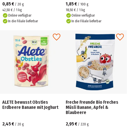
0,85 €
1,85 €
/
20
g
/
100
g
42,50 € / 1 kg
18,50 € / 1 kg
Online verfügbar
Online verfügbar
In die Filiale lieferbar
In die Filiale lieferbar
ALETE bewusst Obsties
Freche Freunde Bio Freches
Erdbeere Banane mit Joghurt
Müsli Banane, Apfel &
Blaubeere
2,45 €
2,95 €
/
20
g
/
220
g