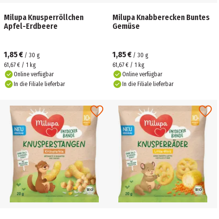
Milupa Knusperröllchen
Milupa Knabberecken Buntes
Apfel-Erdbeere
Gemüse
1,85 €
1,85 €
/
30
g
/
30
g
61,67 € / 1 kg
61,67 € / 1 kg
Online verfügbar
Online verfügbar
In die Filiale lieferbar
In die Filiale lieferbar