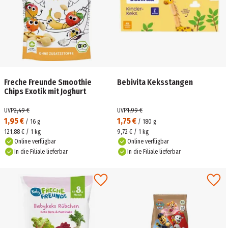
Freche Freunde Smoothie
Bebivita Keksstangen
Chips Exotik mit Joghurt
UVP
2,49 €
UVP
1,99 €
1,95 €
1,75 €
/
16
g
/
180
g
121,88 € / 1 kg
9,72 € / 1 kg
Online verfügbar
Online verfügbar
In die Filiale lieferbar
In die Filiale lieferbar