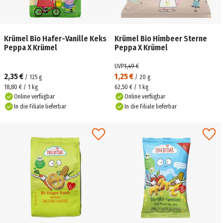
Krümel Bio Hafer-Vanille Keks
Krümel Bio Himbeer Sterne
Peppa X Krümel
Peppa X Krümel
UVP
1,49 €
2,35 €
1,25 €
/
125
g
/
20
g
18,80 € / 1 kg
62,50 € / 1 kg
Online verfügbar
Online verfügbar
In die Filiale lieferbar
In die Filiale lieferbar