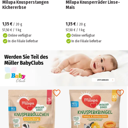
Milupa Knusperstangen
Milupa Knusperräder Linse-
Kichererbse
Mais
1,15 €
1,15 €
/
20
g
/
20
g
57,50 € / 1 kg
57,50 € / 1 kg
Online verfügbar
Online verfügbar
In die Filiale lieferbar
In die Filiale lieferbar