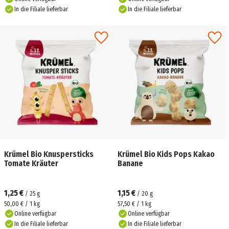
In die Filiale lieferbar
In die Filiale lieferbar
Krümel Bio Knuspersticks
Krümel Bio Kids Pops Kakao
Tomate Kräuter
Banane
1,25 €
1,15 €
/
25
g
/
20
g
50,00 € / 1 kg
57,50 € / 1 kg
Online verfügbar
Online verfügbar
In die Filiale lieferbar
In die Filiale lieferbar