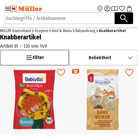
Zur Navigation
Zum Hauptinhalt
springen
springen
Suchbegriffe / Artikelnummer
MÜLLER Deutschland
Drogerie
Kind & Mama
Babynahrung
Knabberartikel
Knabberartikel
Artikel 61 – 120 von 149
Filter
Beliebtheit