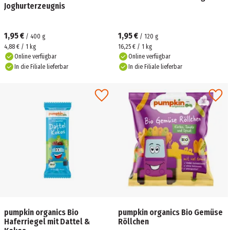
Joghurterzeugnis
1,95 €
1,95 €
/
400
g
/
120
g
4,88 € / 1 kg
16,25 € / 1 kg
Online verfügbar
Online verfügbar
In die Filiale lieferbar
In die Filiale lieferbar
pumpkin organics Bio
pumpkin organics Bio Gemüse
Haferriegel mit Dattel &
Röllchen