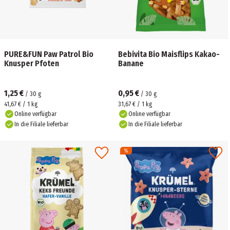
PURE&FUN Paw Patrol Bio
Bebivita Bio Maisflips Kakao-
Knusper Pfoten
Banane
1,25 €
0,95 €
/
30
g
/
30
g
41,67 € / 1 kg
31,67 € / 1 kg
Online verfügbar
Online verfügbar
In die Filiale lieferbar
In die Filiale lieferbar